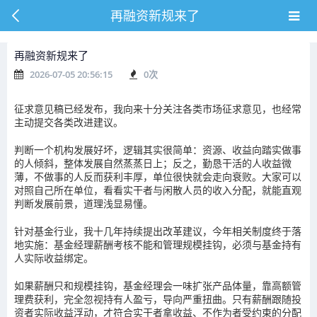
再融资新规来了
再融资新规来了
2026-07-05 20:56:15
0
次
征求意见稿已经发布，我向来十分关注各类市场征求意见，也经常
主动提交各类改进建议。
判断一个机构发展好坏，逻辑其实很简单：资源、收益向踏实做事
的人倾斜，整体发展自然蒸蒸日上；反之，勤恳干活的人收益微
薄，不做事的人反而获利丰厚，单位很快就会走向衰败。大家可以
对照自己所在单位，看看实干者与闲散人员的收入分配，就能直观
判断发展前景，道理浅显易懂。
针对基金行业，我十几年持续提出改革建议，今年相关制度终于落
地实施：基金经理薪酬考核不能和管理规模挂钩，必须与基金持有
人实际收益绑定。
如果薪酬只和规模挂钩，基金经理会一味扩张产品体量，靠高额管
理费获利，完全忽视持有人盈亏，导向严重扭曲。只有薪酬跟随投
资者实际收益浮动，才符合实干者拿收益、不作为者受约束的分配