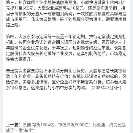
第三，扩容优质企业小额快速融资额度。小额快速融资上限由3亿
元提升至6亿元，大型企业最高可达10亿元。还是拿吃饭举例，相
当于每顿饭的分量从一碗增加到两碗，一次性融资额度过高容易造
成市场承压，我认为调整到一碗半的规模会更为适中，需要适度管
控上限。
第四，大股东参与定增统一设置三年锁定期，推行定增锁定期竞标
机制。按照企业承诺的锁定期长短区分审批优先级，愿意锁定三十
年股份的企业优先获批，十年次之，短期锁仓的延后审批。长期锁
定股份代表大股东长期看好企业发展，这套机制落地后，市场稳定
性会大幅提升。
普通投资者需要练就火眼金睛分辨企业优劣，大股东愿意长期锁仓
数十年的企业，具备长期持有价值；仅承诺极短锁定期的标的，风
险偏高，需要多加谨慎。区分企业好坏不用复杂分析，核心看大股
东锁仓意愿，这都是我的小书中分享的内容。（2026年7月5日)
上一篇：
原创 存货1604亿，市值蒸发8000亿：比亚迪，终究还是
成了一家“车企”