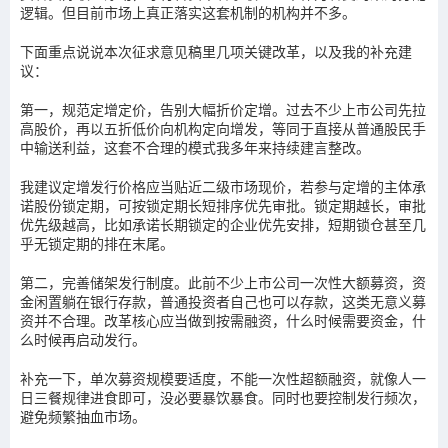
逻辑。但目前市场上真正落实这套机制的机构并不多。
下面重点说说本次征求意见稿里几项关键改革，以及我的补充建
议：
第一，规范定增定价，告别大幅折价定增。过去不少上市公司先拉
高股价，再以五折低价向机构定向增发，等同于直接从普通股民手
中输送利益，这套不合理的模式我多年来持续建言整改。
我建议定增发行价格应当贴近二级市场现价，若参与定增的主体承
诺股份锁定期，可按锁定期长短排序优先审批。锁定期越长，审批
优先级越高，比如承诺长期锁定的企业优先安排，短期锁仓甚至几
乎无锁定期的排在末尾。
第二，完善储架发行制度。此前不少上市公司一次性大额募资，资
金闲置躺在银行存款，普通投资者自己也可以存款，这类无意义募
资并不合理。改革核心应当做到按需融资，什么时候需要资金，什
么时候再启动发行。
补充一下，单次募资规模要适度，不能一次性超额融资，就像人一
日三餐规律进食即可，没必要暴饮暴食。同时也要控制发行频次，
避免频繁抽血市场。