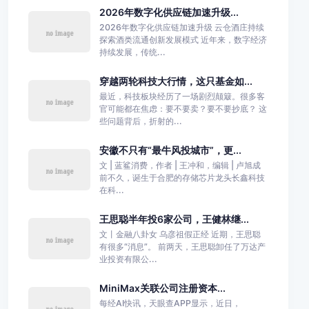
2026年数字化供应链加速升级...
2026年数字化供应链加速升级 云仓酒庄持续
探索酒类流通创新发展模式 近年来，数字经济
持续发展，传统...
穿越两轮科技大行情，这只基金如...
最近，科技板块经历了一场剧烈颠簸。很多客
官可能都在焦虑：要不要卖？要不要抄底？ 这
些问题背后，折射的...
安徽不只有“最牛风投城市”，更...
文 | 蓝鲨消费，作者 | 王冲和，编辑 | 卢旭成
前不久，诞生于合肥的存储芯片龙头长鑫科技
在科...
王思聪半年投6家公司，王健林继...
文丨金融八卦女 乌彦祖假正经 近期，王思聪
有很多“消息”。 前两天，王思聪卸任了万达产
业投资有限公...
MiniMax关联公司注册资本...
每经AI快讯，天眼查APP显示，近日，