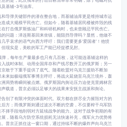
注意的是，此次俄军的打击目标清单非常明确，除了电磁对抗
及基辅-3号油库。
机和导弹关键部件的潜在整合地，而基辅油库更是维持城市运
免造成大规模平民伤亡。但如今，随着基辅居民楼被炸毁的残
兰在打击俄罗斯炼油厂和科研机构时，也未曾顾忌平民伤亡。
锐的问题：泽连斯基回来坐镇，能阻挡导弹吗？显然，他做不
几乎哀求的语气向西方呼吁：我们需要更多‘爱国者’！他愤
。但现实是，美欧的军工产能已经捉襟见肘。
拦截弹，每年生产量最多也只有几百枚，这可能连基辅这样的
转入战时体制、动用全国库存和产线尽数开工的俄罗斯；另一
普京敢于下重手提供了底气。随着欧盟对乌克兰援助不断加
果未来如极端俄军事博主呼吁，将战火延烧至乌克兰境外，轰
欧洲局势将瞬间被点燃。俄罗斯国内舆论压力迫使克里姆林宫
怨声载道，普京必须以足够大的战果来安抚主战派和舆论。
经告别了有限冲突的体面时代。双方都在拼尽全力摧毁对方的
大后方；而俄罗斯则通过波次不断的空袭，不仅要榨干乌军防
在不择手段地削弱对方延续战争的能力。这对于战争初期的有
发展，随着乌方防空系统损耗无法快速补充，俄军火力优势将
集。普京正抓住这一窗口期，通过持续不断的爆炸声向乌克兰