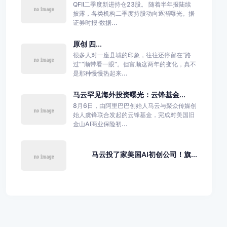
QFII二季度新进持仓23股。 随着半年报陆续
披露，各类机构二季度持股动向逐渐曝光。据
证券时报·数据...
原创 四...
很多人对一座县城的印象，往往还停留在“路
过”“顺带看一眼”。但富顺这两年的变化，真不
是那种慢慢热起来...
马云罕见海外投资曝光：云锋基金...
8月6日，由阿里巴巴创始人马云与聚众传媒创
始人虞锋联合发起的云锋基金，完成对美国旧
金山AI商业保险初...
马云投了家美国AI初创公司！旗...