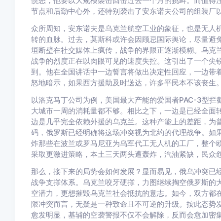
愤怒，他要以大规模袭击回击过去一个月的挑衅。而值得
节点和后勤中心外，还特别袭击了安东诺夫公司的组装厂以
众所周知，安东诺夫是乌克兰航空工业的象征，也是无人
转的血脉。过去，莫斯科或许会因顾忌国际舆论，尽量避
垣断壁在社交媒体上疯传，战争的界限正逐渐模糊。乌克
战争的烈度正在以肉眼可见的速度失控。这引出了一个尖
到。他在全国讲话中一边誓言将做出决定性回应，一边带着
怒地暗示，如果西方援助及时送达，许多平民本不该丧生
以洛克马丁公司为例，美国最大产能的爱国者PAC-3型
大城市一周的消耗量都不够。相比之下，一边是已经全面
边是几乎完全依赖外援的乌克兰。这种产能上的差距，为
码，俄罗斯已经明确将这场冲突视为北约的代理战争。如
炸那些在波兰或罗马尼亚为乌军代工无人机的工厂，整个
采取更激进策略，本土三天两头遭轰炸，汽油紧缺，民众
那么，接下来的局势会如何发展？显而易见，俄乌冲突已
战争支撑体系。乌克兰咬牙硬撑，力图继续掏空俄罗斯的
空潜力，更想摧毁乌克兰社会抵抗的意志。如今，双方都
限冲突而言，无疑是一种致命且不可逆的升级。按此态势
愈发明显，基辅的空袭警报不仅不会解除，反而会愈加密