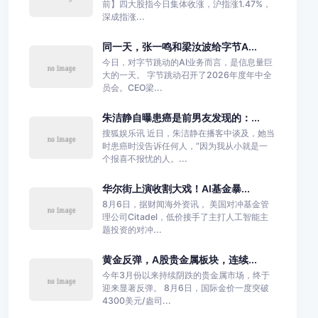
前】四大股指今日集体收涨，沪指涨1.47%，
深成指涨...
同一天，张一鸣和梁汝波给字节A...
今日，对字节跳动的AI业务而言，是信息量巨
大的一天。 字节跳动召开了2026年度年中全
员会。CEO梁...
朱洁静自曝患癌是前男友发现的：...
搜狐娱乐讯 近日，朱洁静在播客中谈及，她当
时患癌时没告诉任何人，“因为我从小就是一
个报喜不报忧的人。...
华尔街上演收割大戏！AI基金暴...
8月6日，据财闻海外资讯， 美国对冲基金管
理公司Citadel，低价接手了主打人工智能主
题投资的对冲...
黄金反弹，A股贵金属板块，连续...
今年3月份以来持续阴跌的贵金属市场，终于
迎来显著反弹。 8月6日，国际金价一度突破
4300美元/盎司...