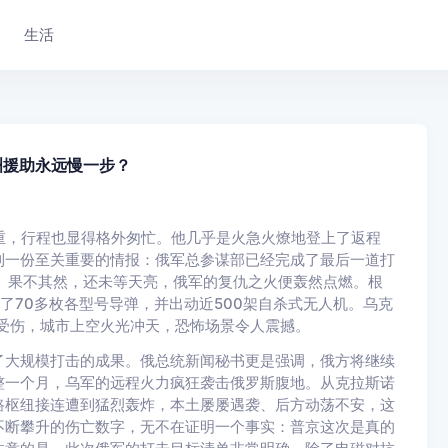
生活
洲援助永远慢一步？
重，行程也显得格外匆忙。他几乎是火急火燎地登上了返程
到一份至关重要的情报：俄军总参谋部已经完成了最后一道打
。果不其然，还未等天亮，俄军的复仇之火便轰然点燃。根
了70多枚各型号导弹，并出动近500架自杀式无人机。乌克
人受伤，城市上空火光冲天，恐怖场景令人震撼。
了大规模打击的成果。俄总统新闻秘书更是强调，俄方将继续
整一个月，乌军的远程火力疯狂袭击俄罗斯腹地。从克拉斯诺
路枢纽接连遭到猛烈轰炸，本土屡屡遇袭、后方动荡不安，这
不断攀升的伤亡数字，无不在证明一个事实：普京这次是真的