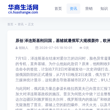
首页
资讯
营销
知识
首页
资讯
正文
原创 泽连斯基刚回国，基辅就遭俄军大规模轰炸，欧
创始人
2026-07-05 18:10:01
0
次
7月1日，泽连斯基在结束对爱尔兰的访问时，脸色异常凝
的专机，直奔基辅。为什么他如此急切？原来，他刚刚收
击命令的签批，计划在7月2日对基辅发动一次史诗级打击
据俄国防部的正式通报，从7月1日晚至2日凌晨，俄方投下
兰媒体统计显示，这轮袭击导致基辅市区27人死亡，91
与此同时，俄武装力量总参谋长格拉西莫夫已向普京汇报
加大对泽连斯基政权的施压。普京为何怒火中烧？过去整
达尔边疆区到雅罗斯拉夫尔州，俄罗斯境内的炼油厂和铁
无疑激怒了普京。基辅上空的剧烈爆炸、冲天火光，以及