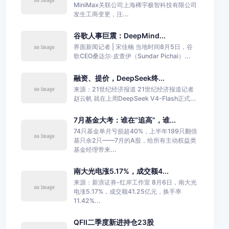
MiniMax关联公司上海稀宇极智科技有限公司
发生工商变更，注...
谷歌人事巨震：DeepMind...
界面新闻记者 | 宋佳楠 当地时间8月5日，谷
歌CEO桑达尔·皮查伊（Sundar Pichai）...
融资、提价，DeepSeek终...
来源：21世纪经济报道 21世纪经济报道记者
赵云帆 就在上周DeepSeek V4-Flash正式...
7月基金大考：谁在“追高”，谁...
74只基金单月亏损超40%，上半年199只翻倍
基只余2只——7月的A股，给所有主动权益类
基金经理带来...
南大光电涨5.17%，成交额4...
来源：新浪证券-红岸工作室 8月6日，南大光
电涨5.17%，成交额41.25亿元，换手率
11.42%...
QFII二季度新进持仓23股