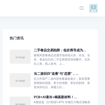
热门资讯
二手奢品交易陷阱：低价诱导成为...
随着闲置奢侈品流通市场持续火热，名包、名
表、黄金钻石的二手交易需求持续攀升。尤其
在上海，线上咨询、上...
当二游回归“追番”与“恋爱”，...
近几年国产二游内容体量越发庞大，新游需要
更精致的画面、更大的地图、更长的剧情、更
复杂的玩法，来建立自...
PCB+AI液冷+铜基新材料！...
A股收盘 【沪指涨1.47% 存储芯片概念涨幅居