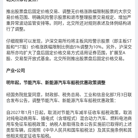
推出股票盘后固定价格交易、调整无价格涨跌幅限制股票的大宗交
易价格范围、明确风险警示股票和退市整理股票交易规定、增加严
重异常波动监管安排等。同时，北交所还对规则表述及体例结构进
行了调整。
仔细观察可以发现，沪深交易所均将主板风险警示股票（即主板ST
股和*ST股）价格涨跌幅限制比例由5%调整为10%。另外，沪深交
易所亦均扩大了盘后固定价格交易方式适用证券范围，扩展至A
股、交易型开放式基金。北交所则推出股票盘后固定价格交易。
产业•公司
明年起，节能汽车、新能源汽车车船税优惠政策调整
经国务院批复同意，财政部、税务总局、工业和信息化部7月3日联
合发布公告，调整节能汽车、新能源汽车车船税优惠政策：
自2027年1月1日起，取消对节能汽车减半征收车船税政策，取消
对纯电动商用车、插电式（含增程式）混合动力汽车、燃料电池商
用车免征车船税政策；纳税人新取得及本公告实施前已取得的上述
类型车辆，应按照《中华人民共和国车船税法》及其实施条例和其
他相关规定征收车船税。