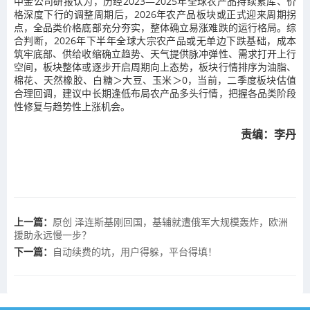
中金公司研报认为，历经2023—2025年全球农产品持续累库、价
格深度下行的调整周期后，2026年农产品板块或正式迎来周期拐
点，全品类价格底部充分夯实，整体确立易涨难跌的运行格局。综
合判断，2026年下半年全球大宗农产品或无单边下跌基础，成本
筑牢底部、供给收缩确立趋势、天气提供脉冲弹性、需求打开上行
空间，板块整体或逐步开启周期向上态势，板块行情排序为油脂、
棉花、天然橡胶、白糖＞大豆、玉米＞0，当前，二季度板块估值
合理回调，建议中长期逢低布局农产品多头行情，把握各品类阶段
性修复与趋势性上涨机会。
责编：李丹
上一篇：
原创 泽连斯基刚回国，基辅就遭俄军大规模轰炸，欧洲
援助永远慢一步？
下一篇：
自动续费的坑，用户得躲，平台得填！