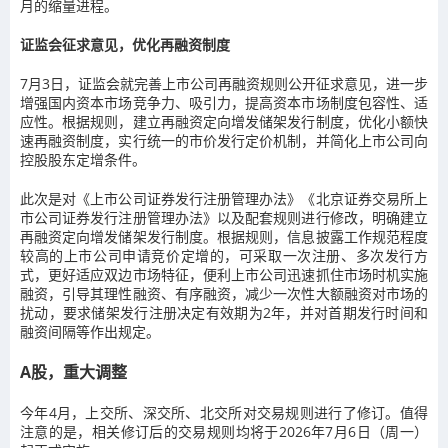
月的缩量进程。
证监会征求意见，优化再融资制度
7月3日，证监会就完善上市公司再融资规则公开征求意见，进一步
增强国内资本市场竞争力、吸引力，提高资本市场制度包容性、适
应性。根据规则，建立再融资定向增发储架发行制度，优化小额快
速再融资制度，实行统一的市价发行定价机制，并简化上市公司向
控股股东定增条件。
此次是对《上市公司证券发行注册管理办法》《北京证券交易所上
市公司证券发行注册管理办法》以及配套规则进行修改，明确建立
再融资定向增发储架发行制度。根据规则，信息披露工作规范程度
较高的上市公司申请竞价定增的，可采取一次注册、多次发行方
式，更好适应双边市场特征，便利上市公司迅速抓住市场时机实施
融资，引导其理性融资、有序融资，减少一次性大额融资对市场的
扰动，要求储架发行注册决定有效期为2年，并对首期发行时间和
融资间隔等作出规定。
A股，重大调整
今年4月，上交所、深交所、北交所对交易规则进行了修订。值得
注意的是，相关修订后的交易规则均将于2026年7月6日（周一）