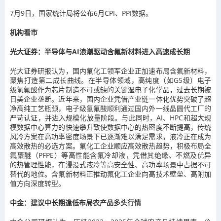
7月9日，国家统计局将公布6月CPI、PPI数据。
机构看市
光大证券：半导体与AI浪潮驱动含氟新材料进入高速成长期
光大证券研报认为，国内氟化工领军企业正加速布局含氟新材料，
聚焦打造第二成长曲线。在半导体领域，高纯度（如G5级）电子
级氢氟酸作为芯片制造不可或缺的关键湿电子化学品，过去长期被
日美企业垄断。近年来，国内企业凭借产业链一体化优势突破了超
净高纯工艺瓶颈，电子级氢氟酸顺利通过国内外一线晶圆代工厂的
严苛认证，并进入规模化放量阶段。与此同时，AI、HPC和超大规
模数据中心算力的快速攀升致使数据中心的热密度不断提高，传统
风冷方案在高功率密度场景下已逐渐难以满足需求，液冷正在成为
高效散热的必选方案。氟化工企业顺应高效散热趋势，积极布局全
氟聚醚（PFPE）等高性能含氟冷却液，凭借其绝缘、不燃及优异
的热管理性能，在浸没式液冷等高安全性、高功率场景中占据不可
替代的地位。含氟新材料正推动氟化工企业向高技术壁垒、高附加
值方向深度转型。
中金：建议中长期逢低布局农产品多头行情