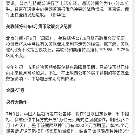
要求，普京与特朗普进行了电话交谈，通话时间约为1小时25分
钟。普京在通话中向特朗普通报俄乌冲突的战场情况。普京说，俄
军正在全线发起进攻。（新华社）
美联储将公布6月货币政策会议纪要
北京时间7月9日（周四），美联储将公布6月货币政策会议纪要，
投资者将从中寻找有关美联储未来利率走势的线索。据了解，
美联
储6月货币政策会议决议，美联储如期维持基准利率3.5%—3.75%
区间不变。
今年年初，市场普遍预期美联储将启动降息周期，目前该预期已转
向未来数月可能加息；不过，在上周四公布的弱于预期的非农就业
数据影响下，市场加息预期有所降温。
金融•证券
央行大动作
7月3日，中国人民银行发布公告称，将在6日以固定数量、利率招
标、多重价位中标方式开展1万亿元买断式逆回购操作，期限为3个
月（91天）。鉴于该期限品种当月有8000亿元到期量，本次3个月
期买断式逆回购操作将实现加量续作，结束了该期限品种连续3个