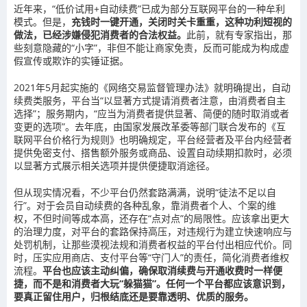
近年来，“低价试用+自动续费”已成为部分互联网平台的一种牟利
模式。但是，
充钱时一键开通，关闭时关卡重重，这种功利短视的
做法，已经涉嫌侵犯消费者的合法权益。
此前，就有专家指出，那
些刻意隐藏的“小字”，非但不能让商家免责，反而可能成为构成虚
假宣传或欺诈的实锤证据。
2021年5月起实施的《网络交易监督管理办法》就明确提出，自动
续费类服务，平台当“以显著方式提请消费者注意，由消费者自主
选择”；服务期内，“应当为消费者提供显著、简便的随时取消或者
变更的选项”。去年底，由国家发展改革委等部门联合发布的《互
联网平台价格行为规则》也明确规定，平台经营者及平台内经营者
提供免密支付、搭售额外服务或商品、设置自动续期扣款时，必须
以显著方式展示相关选项并提供便捷取消途径。
但从现实情况看，不少平台仍然套路满满，说明“徒法不足以自
行”。对于会员自动续费的各种乱象，靠消费者个人、个案的维
权，不但时间等成本高，还存在“点对点”的局限性。应该拿出更大
的治理力度，对平台的套路保持高压，对违规行为建立快速响应与
处罚机制，让那些漠视法规和消费者权益的平台付出相应代价。同
时，压实应用商店、支付平台等“守门人”的责任，简化消费者维权
流程。
平台也应该主动纠偏，确保取消续费与开通收费时一样便
捷，而不是和消费者大玩“躲猫猫”。任何一个平台都应该意识到，
要真正留住用户，归根结底还是要靠透明、优质的服务。