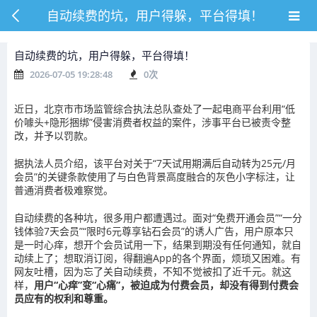
自动续费的坑，用户得躲，平台得填！
自动续费的坑，用户得躲，平台得填！
2026-07-05 19:28:48
0
次
近日，北京市市场监管综合执法总队查处了一起电商平台利用“低
价噱头+隐形捆绑”侵害消费者权益的案件，涉事平台已被责令整
改，并予以罚款。
据执法人员介绍，该平台对关于“7天试用期满后自动转为25元/月
会员”的关键条款使用了与白色背景高度融合的灰色小字标注，让
普通消费者极难察觉。
自动续费的各种坑，很多用户都遭遇过。面对“免费开通会员”“一分
钱体验7天会员”“限时6元尊享钻石会员”的诱人广告，用户原本只
是一时心痒，想开个会员试用一下，结果到期没有任何通知，就自
动续上了；想取消订阅，得翻遍App的各个界面，烦琐又困难。有
网友吐槽，因为忘了关自动续费，不知不觉被扣了近千元。就这
样，
用户“心痒”变“心痛”，被迫成为付费会员，却没有得到付费会
员应有的权利和尊重。