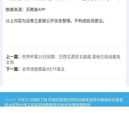
数据来源：天眼查APP
以上内容为证券之星据公开信息整理，不构成投资建议。
上一篇：
世界杯第25日前瞻：巴西又遇苦主挪威 英格兰挑战魔鬼
主场
下一篇：
全市场规模最大ETF易主
2026 © 华商生活网
财丁网
开创问答网
比特空间
商务投诉
华商网
布谷家居
网
太和茶叶网
玉安家居网
鼎泰资讯
电池功率网
澳新网