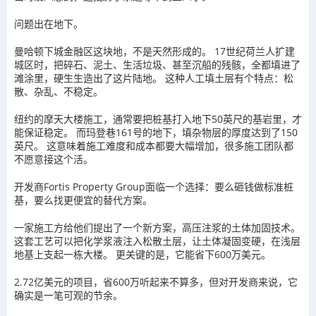
问题出在地下。
曼哈顿下城金融区这块地，不是天然形成的。 17世纪荷兰人扩建
城区时，把碎石、泥土、生活垃圾、甚至沉船的残骸，全都填进了
滩涂里，硬生生造出了这片陆地。 这种人工填土层有个特点：松
散、杂乱、不稳定。
纽约的摩天大楼施工，通常要把桩基打入地下50英尺的基岩里，才
能保证稳定。 而玛登巷161号的地下，填杂物层的厚度达到了150
英尺。 这意味着施工难度和成本都要大幅增加，很多施工团队都
不愿意接这个活。
开发商Fortis Property Group面临一个选择：要么砸钱做标准桩
基，要么找更便宜的替代方案。
一家施工方给他们提出了一个新方案，高压注浆的土体加固技术。
这套工艺可以把化学浆液注入松散土层，让土体凝固变硬，在浅层
地基上支起一栋大楼。 更关键的是，它能省下600万美元。
2.72亿美元的项目，省600万听起来不算多，但对开发商来说，它
确实是一笔可观的节余。