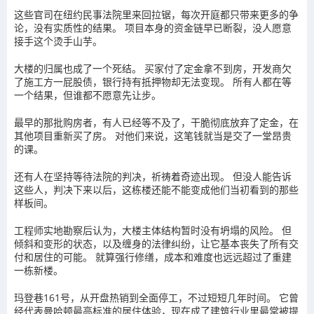
这些官司在纽约民事法院里来回拉锯，每次开庭都只带来更多的争
论，没有实质性的结果。 项目本身的资金链早已断裂，没人愿意
接手这个烫手山芋。
大楼的归属也成了一个死结。 买家付了定金拿不到房，开发商欠
了施工方一屁股债，银行持有抵押物却无法变现。 所有人都在等
一个结果，但谁都不愿意先让步。
最早的那批购房者，有人已经等不及了，干脆彻底放弃了定金，在
其他项目重新买了房。 对他们来说，这笔钱就当是交了一堂昂贵
的课。
还有人在坚持等待法院的判决，祈祷着奇迹出现。 但没人能告诉
这些人，判决下来以后，这栋楼还能不能变成他们当初看到的那些
样板间。
工程师实地勘察后认为，大楼主体结构暂时没有坍塌的风险。 但
倾斜和变形的状态，以及缠身的法律纠纷，让它基本丧失了所有交
付和居住的可能。 就算强行修缮，成本和难度也远远超过了重建
一栋新楼。
玛登巷161号，从开盘热销到全面停工，不过短短几年时间。 它曾
经代表曼哈顿最高标准的居住体验，现在成了建筑行业里最常被提