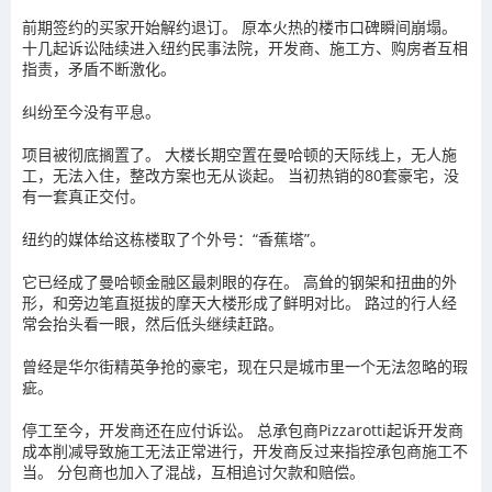
前期签约的买家开始解约退订。 原本火热的楼市口碑瞬间崩塌。
十几起诉讼陆续进入纽约民事法院，开发商、施工方、购房者互相
指责，矛盾不断激化。
纠纷至今没有平息。
项目被彻底搁置了。 大楼长期空置在曼哈顿的天际线上，无人施
工，无法入住，整改方案也无从谈起。 当初热销的80套豪宅，没
有一套真正交付。
纽约的媒体给这栋楼取了个外号：“香蕉塔”。
它已经成了曼哈顿金融区最刺眼的存在。 高耸的钢架和扭曲的外
形，和旁边笔直挺拔的摩天大楼形成了鲜明对比。 路过的行人经
常会抬头看一眼，然后低头继续赶路。
曾经是华尔街精英争抢的豪宅，现在只是城市里一个无法忽略的瑕
疵。
停工至今，开发商还在应付诉讼。 总承包商Pizzarotti起诉开发商
成本削减导致施工无法正常进行，开发商反过来指控承包商施工不
当。 分包商也加入了混战，互相追讨欠款和赔偿。