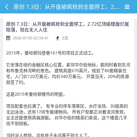
原创 7.3日：从开盘被疯抢到全面停工，2.72亿顶级楼盘烂尾陨落，现在无人入住
原创 7.3日：从开盘被疯抢到全面停工，2.72亿顶级楼盘烂尾
陨落，现在无人入住
2026-07-05 02:59:41
0
次
2015年，曼哈顿玛登巷161号的项目正式动工。
它坐落在纽约金融区核心位置，紧邻华尔街地标，能同时看到东河
和布鲁克林河畔的景色。 建筑高度670英尺，规划了80套精装住
宅，入门价120万美元，均价340万美元。 开盘当天，20%的房源
就签了约。
这是2015年曼哈顿楼市的明星。
项目配套也拉满了。 有专业的停车落客区、水疗浴场、30层高的
无边泳池，还有17间专属储物间。 所有户型都正对着滨河景观，
业主还能使用高端游艇。 对华尔街的精英们来说，这个楼盘几乎
找不到短板。
当时没人想到，这批房子永远等不到主人了。