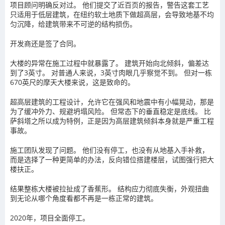
项目顾问明确反对过。 他们提交了近百页的报告，警告这套工艺
只适用于低层建筑，在纽约软土地质下做超高层，会导致地基不均
匀沉降，给建筑带来不可逆的结构损伤。
开发商还是签了合同。
大楼的异常在施工过程中就暴露了。 建筑开始向北倾斜，偏差达
到了3英寸。 对普通人来说，3英寸肉眼几乎察觉不到。 但对一栋
670英尺的摩天大楼来说，这是致命的。
超高层建筑的工程设计，允许它在强风和地震中有小幅晃动，那是
为了缓冲外力、规避坍塌风险。 但常态下的垂直稳定是底线。 比
萨斜塔之所以成为特例，正是因为高层建筑倾斜本身就是严重工程
事故。
施工团队发现了问题。 他们没有停工，也没有从地基入手补救，
而是选择了一种更简单的办法，反向错位搭建楼层，试图强行把大
楼扶正。
结果整栋大楼被拉扯成了香蕉形。 结构应力彻底失衡，外观扭曲
到无论从哪个角度看都不再是一栋正常的建筑。
2020年，项目全面停工。