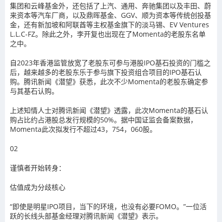
集团和云峰基金外，还包括了上汽、通用、奔驰集团以及丰田、蔚
来资本等汽车厂商，以及鼎晖基金、GGV、顺为资本等传统创投基
金，还有新加坡和阿联酋等主权基金旗下的淡马锡、EV Ventures
L.L.C-FZ。除此之外，李开复也出现在了Momenta的老股东名单
之中。
自2023年香港监管放宽了老股东可参与港股IPO基石投资的门槛之
后，越来越多的老股东乐于参与旗下投资组合项目的IPO基石认
购。腾讯新闻《潜望》获悉，此次不少Momenta的老股东确定参
与其基石认购。
上述知情人士对腾讯新闻《潜望》透露，此次Momenta的基石认
购占比约占港股总发行规模的50%。据中国证监会备案数据，
Momenta此次拟发行不超过43，754，060股。
02
谨慎者开始转身：
估值成为分歧核心
“即使是明星IPO项目，当下的环境，也没有必要FOMO。”一位活
跃的长线头部基金经理对腾讯新闻《潜望》表示。