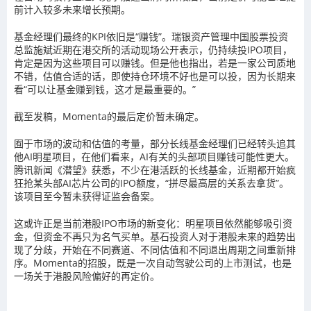
前计入较多未来增长预期。
基金经理们最终的KPI依旧是“赚钱”。瑞银资产管理中国股票投资
总监施斌近期在港交所的活动现场公开表示，仍持续投IPO项目，
肯定是因为这些项目可以赚钱。但是他也指出，若是一家公司质地
不错，估值合适的话，即使持仓环境不好也是可以投，因为长期来
看“可以让基金赚到钱，这才是最重要的。”
截至发稿，Momenta的最后定价暂未确定。
囿于市场的波动和估值的考量，部分长线基金经理们已经转头追其
他AI明星项目，在他们看来，AI有关的头部项目赚钱可能性更大。
腾讯新闻《潜望》获悉，不少在港活跃的长线基金，近期都开始疯
狂抢某头部AI芯片公司的IPO额度，“拼尽最高层的关系去拿货”。
该项目至今暂未获得证监会备案。
这或许正是当前港股IPO市场的新变化：明星项目依然能够吸引资
金，但资金不再只为名气买单。基石投资人对于港股未来的趋势出
现了分歧，开始在不同赛道、不同估值和不同退出周期之间重新排
序。Momenta的招股，既是一次自动驾驶公司的上市测试，也是
一场关于港股风险偏好的再定价。