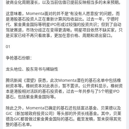
驶商业化周期漫长，以及当前估值已提前反映相当多的未来预期。
这意味着，Momenta面对的并不是“有没有人愿意投”的问题，而
是港股基石投资人正在重新计算风险收益比。过去一年，宁德时
代、紫金黄金国际等明星IPO形成过较强的投资共识；但到了自动
驾驶赛道，市场分歧正在变得更清晰。明星项目依然不缺买家，只
是买家已经不再只看故事，更加在意价格、周期和退出窗口。
01
争抢基石份额：
龙头地位、股东背书与稀缺性
腾讯新闻《潜望》获悉，此次Momenta潜在的基石名单中包括橡
树资本等。橡树资本对此表示，暂不置评。公开资料显示，橡树资
本是港股相对活跃的基石投资者，过去一年共参与了5个明星IPO
基石，包括紫金黄金国际等。
除此之外，Momenta已确定的基石还包括富达基金、贝莱德以及
GIC（新加坡政府投资公司）等头部的外资长线基金。其中，贝莱
德及GIC都曾做过紫金黄金国际的基石。截至发稿，暂未获得其完
整的基石名单。