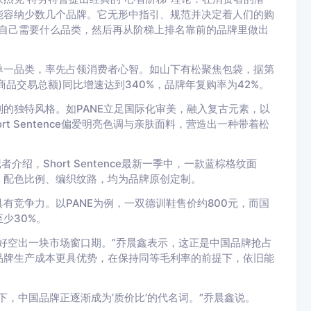
能容纳少数几个品牌。它无形中指引、规范并决定着人们的购
确定自己需要什么品类，然后再从阶梯上排名靠前的品牌里做出
单一品类，率先占领消费者心智。如山下有松聚焦包袋，据第
商品交易总额)同比增速达到340%，品牌年复购率为42%。
的独特风格。如PANE立足国际化审美，融入复古元素，以
t Sentence偏爱明亮色调与亲肤面料，营造出一种带着松
绍，Short Sentence最新一季中，一款蓝棕格纹面
、配色比例、编织纹路，均为品牌原创定制。
有竞争力。以PANE为例，一双德训鞋售价约800元，而国
少30%。
好空出一块市场窗口期。”乔晨鑫表示，这正是中国品牌抢占
品牌生产成本更具优势，在保持同等毛利率的前提下，依旧能
，中国品牌正逐渐成为‘质价比’的代名词。”乔晨鑫说。