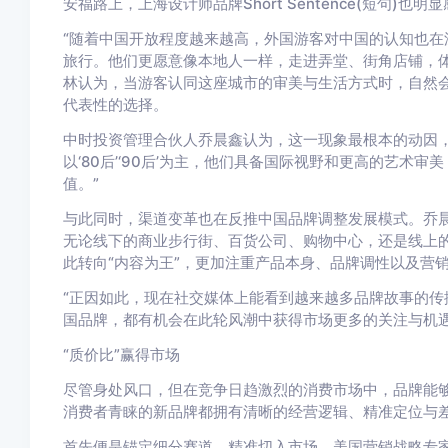
安福路上，上海设计师品牌Short Sentence(短句)
“随着中国开放程度越来越高，外国游客对中国的认知也在
旅行。他们更愿意像本地人一样，走进弄堂、街角店铺，体验上海
林认为，当游客认同这座城市的审美与生活方式时，自然
代表性的选择。
中时投资管理合伙人乔晨鑫认为，这一现象最根本的动因，
以‘80后’‘90后’为主，他们具备国际视野和更高的艺术
值。”
与此同时，渠道变革也在反推中国品牌调整发展模式。乔晨
无论线下的商业步行街、百货公司、购物中心，还是线上
此转向“内容为王”，更加注重产品本身、品牌调性以及营
“正因如此，现在社交媒体上能看到越来越多品牌故事的传
国品牌，都有机会在此轮风潮中获得市场更多的关注与机
“质价比”赢得市场
尽管身处风口，但在竞争日趋激烈的消费市场中，品牌能够
消费者青睐的新品牌都拥有清晰的经营逻辑、精准定位与
首先便是锚定细分赛道，精准切入市场。美国营销战略专家