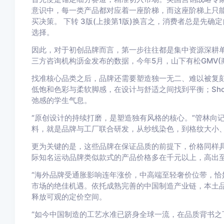
意识中，每一类产品都对应着一座阶梯，而这座阶梯上只
买决策。 下转 3版(上接第1版)换言之，消费者总是先
选择。
因此，对于初创品牌而言，第一步往往都是集中资源深耕
三方咨询机构沥金发布的数据，今年5月，山下有松GMV(
找准核心品类之后，品牌还需要塑造独一无二、难以被复刻
低饱和色彩与柔软脚感，在设计与舒适之间找到平衡；Shor
弛感的学生气息。
“原创设计的持续打磨，是塑造独有风格的核心。”管林向记者介
料，就是品牌与工厂联合研发，从纱线染色，到格纹大小
更为关键的是，这些品牌在保证品质的前提下，价格同样具
际知名运动品牌类似款式的产品价格多在千元以上，高出至
“海外品牌受通胀影响连年涨价，中高端至轻奢价位带，恰
市场的绝佳机遇。依托成熟完善的中国制造产业链，本土
释放可观的定价空间。
“如今中国制造的工艺水准已跻身全球一流，在品质背书之下