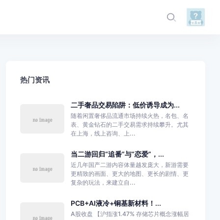
热门资讯
二手奢品交易陷阱：低价诱导成为...
随着闲置奢侈品流通市场持续火热，名包、名
表、黄金钻石的二手交易需求持续攀升。尤其
在上海，线上咨询、上...
当二游回归“追番”与“恋爱”，...
近几年国产二游内容体量越发庞大，新游需要
更精致的画面、更大的地图、更长的剧情、更
复杂的玩法，来建立自...
PCB+AI液冷+铜基新材料！...
A股收盘 【沪指涨1.47% 存储芯片概念涨幅居