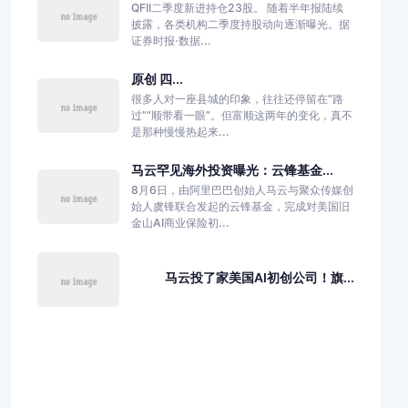
QFII二季度新进持仓23股。 随着半年报陆续
披露，各类机构二季度持股动向逐渐曝光。据
证券时报·数据...
原创 四...
很多人对一座县城的印象，往往还停留在“路
过”“顺带看一眼”。但富顺这两年的变化，真不
是那种慢慢热起来...
马云罕见海外投资曝光：云锋基金...
8月6日，由阿里巴巴创始人马云与聚众传媒创
始人虞锋联合发起的云锋基金，完成对美国旧
金山AI商业保险初...
马云投了家美国AI初创公司！旗...