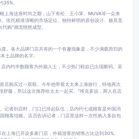
35%。
扎根上海这座时尚之都，山下有松、王小笨、MUVA等一众来
睐。依托精准清晰的市场定位、独特鲜明的原创设计、极具竞
向代购”潮流悄然成型。
热度。各大品牌门店共有的一个有趣现象是，不少满载而归的
国本土品牌的名字。
店。店内约半数顾客为外籍人士，不少热门鞋款已出现断码。采
的首店购买过一双鞋。今年他带着太太来上海旅行，特地再次
很舒服，所以这次推荐给太太一起买。”维克多说，两人在店
涨。记者到店时，门口已排起队伍，店内约七成顾客是外国消
泰国顾客结账。店员告诉记者，门店里这样一次性购入多款包
在上海已开设多家门店，外籍游客的销售占比达到30%。