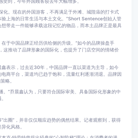
也明显感受到，今年外国顾客较去年大幅增多。
深化。现在的外国游客，不再满足于外滩、城隍庙的打卡式
的日常生活与本土文化。”Short Sentence创始人管
会想带走一件能够承载这段记忆的物品，而本土品牌正是最具
在于中国品牌正经历供给侧的升级。“如今的品牌操盘手
审美，这推动了品牌形象的国际化，也提升了门店空间的情绪价
鑫表示，过去近30年，中国品牌一直以渠道为主导，如今
的电商平台，渠道均已趋于饱和，流量红利逐渐消退。品牌因
销策略。
播。”乔晨鑫认为，只要符合国际审美、具备国际化形象的中
遇。
“出圈”，并非仅仅顺应趋势的偶然结果。记者观察到，获得
差异化风格。
杰克·特劳特曾提出经典的“心智阶梯”理论：在消费者的潜