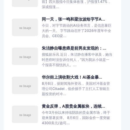
前】四大股指今日集体收涨，沪指涨1.47%，
深成指涨...
同一天，张一鸣和梁汝波给字节A...
今日，对字节跳动的AI业务而言，是信息量巨
大的一天。 字节跳动召开了2026年度年中全
员会。CEO梁...
朱洁静自曝患癌是前男友发现的：...
搜狐娱乐讯 近日，朱洁静在播客中谈及，她当
时患癌时没告诉任何人，“因为我从小就是一
个报喜不报忧的人。...
华尔街上演收割大戏！AI基金暴...
8月6日，据财闻海外资讯， 美国对冲基金管
理公司Citadel，低价接手了主打人工智能主
题投资的对冲...
黄金反弹，A股贵金属板块，连续...
今年3月份以来持续阴跌的贵金属市场，终于
迎来显著反弹。 8月6日，国际金价一度突破
4300美元/盎司...