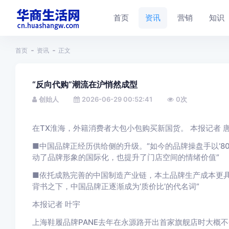
首页
资讯
营销
知识
首页
资讯
正文
“反向代购”潮流在沪悄然成型
创始人
2026-06-29 00:52:41
0
次
在TX淮海，外籍消费者大包小包购买新国货。 本报记者 唐
■中国品牌正经历供给侧的升级。“如今的品牌操盘手以‘80
动了品牌形象的国际化，也提升了门店空间的情绪价值”
■依托成熟完善的中国制造产业链，本土品牌生产成本更具
背书之下，中国品牌正逐渐成为‘质价比’的代名词”
本报记者 叶宇
上海鞋履品牌PANE去年在永源路开出首家旗舰店时大概