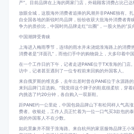
产”。目前品牌在上海的两家门店，外籍顾客消费占比已达约
放眼全城，这股海外消费者追捧的风潮并非PANE独有。
自全国各地的新锐时尚品牌，纷纷收获大批海外消费者青
争力的质价比，中国时尚品牌走红“出圈”，一股火热的“反
中国潮牌受青睐
上海进入梅雨季节，连绵的雨水并未浇熄淮海路上的消费
消费者是“洋面孔”，而他们手中的购物袋上，大多印着中
在一个工作日的下午，记者走进PANE位于TX淮海的门
访中，记者甚至遇到了一位专程前来回购的外国客人。
来自俄罗斯的维克多，去年出差时曾在PANE位于永源路
来到品牌门店选购。“我觉得这个牌子的鞋底很柔软，穿着
内挑选了约20分钟，各自购入一双新鞋。
距PANE约一公里处，中国包袋品牌山下有松同样人气高
费者。收银处，工作人员正忙着为一位一口气买3款包的
袋的外国客人不在少数。
如此景象并不限于淮海路。来自杭州的家居服饰品牌王小笨