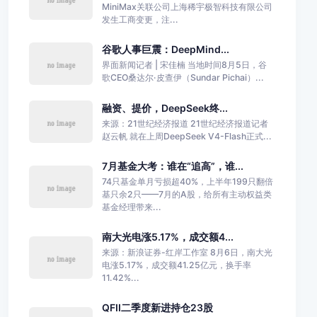
MiniMax关联公司上海稀宇极智科技有限公司
发生工商变更，注...
谷歌人事巨震：DeepMind...
界面新闻记者 | 宋佳楠 当地时间8月5日，谷
歌CEO桑达尔·皮查伊（Sundar Pichai）...
融资、提价，DeepSeek终...
来源：21世纪经济报道 21世纪经济报道记者
赵云帆 就在上周DeepSeek V4-Flash正式...
7月基金大考：谁在“追高”，谁...
74只基金单月亏损超40%，上半年199只翻倍
基只余2只——7月的A股，给所有主动权益类
基金经理带来...
南大光电涨5.17%，成交额4...
来源：新浪证券-红岸工作室 8月6日，南大光
电涨5.17%，成交额41.25亿元，换手率
11.42%...
QFII二季度新进持仓23股