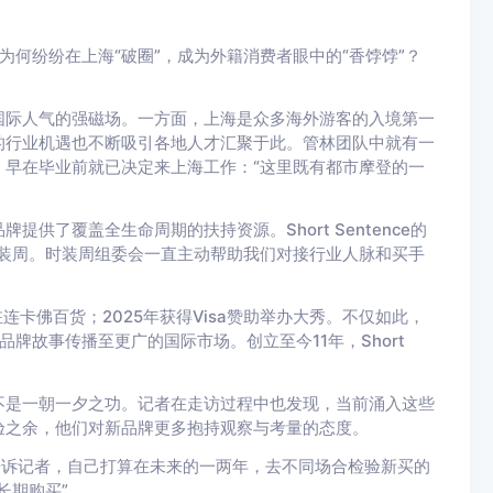
为何纷纷在上海“破圈”，成为外籍消费者眼中的“香饽饽”？
国际人气的强磁场。一方面，上海是众多海外游客的入境第一
的行业机遇也不断吸引各地人才汇聚于此。管林团队中就有一
早在毕业前就已决定来上海工作：“这里既有都市摩登的一
供了覆盖全生命周期的扶持资源。Short Sentence的
装周。时装周组委会一直主动帮助我们对接行业人脉和买手
功入驻连卡佛百货；2025年获得Visa赞助举办大秀。不仅如此，
ce的品牌故事传播至更广的国际市场。创立至今11年，Short
不是一朝一夕之功。记者在走访过程中也发现，当前涌入这些
验之余，他们对新品牌更多抱持观察与考量的态度。
她告诉记者，自己打算在未来的一两年，去不同场合检验新买的
长期购买”。