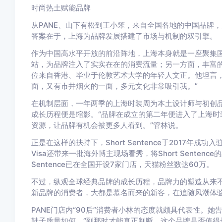
时尚热土赋能品牌
从PANE、山下有松到王小笨，来自全国各地的中国品牌，
答案在于，上海为品牌发展搭建了市场与机制的双引擎。
作为中国高水平开放的前沿阵地，上海本身就是一座聚集
站，为品牌注入了实实在在的消费流量；另一方面，丰富
位来自香港、毕业于伦敦艺术大学的年轻人文正。他坦言，
面，又有市井烟火的一面，多元文化非常吸引我。”
在机制层面，一年两季的上海时装周为本土设计师与初创品牌提
成长历程便是缩影。“品牌在成立的第二年便进入了上海时
资源，让品牌有机会被更多人看到。”管林说。
正是在这样的扶持下，Short Sentence于2017年成
Visa还带来一批海外博主现场看秀，将Short Senten
Sentence已在全国开设7家门店，天猫粉丝数达60万。
不过，纵观全球经典品牌的成长历程，品牌力的塑造从来
新品牌的消费者，大都是慕名而来的新客，在追随风潮体
PANE门店内“90后”消费者小林的态度就颇具代表性。
鞋子质量如何，“到那时才能真正判断，这个品牌是否值得