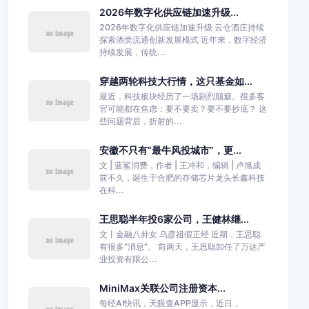
2026年数字化供应链加速升级...
2026年数字化供应链加速升级 云仓酒庄持续
探索酒类流通创新发展模式 近年来，数字经济
持续发展，传统...
穿越两轮科技大行情，这只基金如...
最近，科技板块经历了一场剧烈颠簸。很多客
官可能都在焦虑：要不要卖？要不要抄底？ 这
些问题背后，折射的...
安徽不只有“最牛风投城市”，更...
文 | 蓝鲨消费，作者 | 王冲和，编辑 | 卢旭成
前不久，诞生于合肥的存储芯片龙头长鑫科技
在科...
王思聪半年投6家公司，王健林继...
文丨金融八卦女 乌彦祖假正经 近期，王思聪
有很多“消息”。 前两天，王思聪卸任了万达产
业投资有限公...
MiniMax关联公司注册资本...
每经AI快讯，天眼查APP显示，近日，