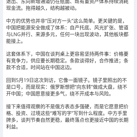
退出、东向新增通道仍在纸面、既有重资产体系持续消耗
现金流。拖得越久，结构越被动。
中方的优势也并非“压对方一头”这么简单。更关键的是，
中国把能源安全做成了体系：自产托底、风光扩张、管道
与LNG并行、来源多元，任何一块出现波动，其他板块都
能接上。
这套体系下，中国在谈判桌上更容易坚持两件事：价格要
有竞争力，供应要长期稳定。条款谈得好，合作推进；条
款不合适，时间站在中国这边。
回到5月19日这次到访，它像一面镜子。镜子里照出的不
是口号，而是现实：俄罗斯想把“向东转”做成大盘，绕不
开中国；中国愿意接更多气，绕不开成本与风险。
接下来值得观察的不是俄方表态多强硬，而是它愿意把价
格、投资、过境这些“难写的字”写到什么程度。中方手里
牌多，谈判节奏自然更稳，最终落点也更接近中国的长期
利益。