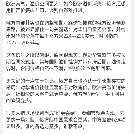
欧洲卖气，溢价空间更大；如今欧洲溢价消失，俄方还想
用旧定价姿态开口，谈判自然难推进。
俄方内部其实也在调整预期。路透社披露的俄方经济预测
思路，被外界抓住一句关键话：对华出口量还会涨，并给
出对华均价落在每千立方米224—236美元，时间指向
2027—2029年。
这条信号之所以刺眼，原因很现实。俄对华管道气多按长
期合同公式走，常与国际油价挂钩并带有滞后期，油价走
弱时，合同价格自然往下滑，短期很难“硬拽”回来。
更关键的一点在于对比。俄方自己也承认一个长期存在的
格局：对华售价往往显著低于对欧售价。欧洲高溢价消失
后，折扣价的大客户就更重要，俄方想“抬价”，手里可用
的筹码变少。
很多人把这场谈判当成“谁更强硬”。看细节就会发现，它
更像一场对赌：俄方赌中国需求会更紧，中方赌替代选项
足够多。谁的备选方案多，谁就不急。