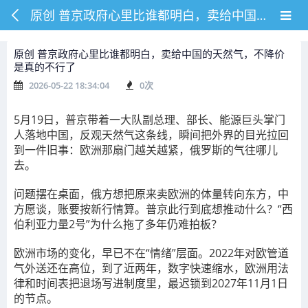
原创 普京政府心里比谁都明白，卖给中国的天然气，不降价是真的不行了
原创 普京政府心里比谁都明白，卖给中国的天然气，不降价
是真的不行了
2026-05-22 18:34:04
0
次
5月19日，普京带着一大队副总理、部长、能源巨头掌门
人落地中国，反观天然气这条线，瞬间把外界的目光拉回
到一件旧事：欧洲那扇门越关越紧，俄罗斯的气往哪儿
去。
问题摆在桌面，俄方想把原来卖欧洲的体量转向东方，中
方愿谈，账要按新行情算。普京此行到底想推动什么？“西
伯利亚力量2号”为什么拖了多年仍难拍板？
欧洲市场的变化，早已不在“情绪”层面。2022年对欧管道
气外送还在高位，到了近两年，数字快速缩水，欧洲用法
律和时间表把退场写进制度里，最迟锁到2027年11月1日
的节点。