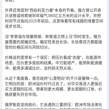
条款。
外界还常提到“西伯利亚力量”本身的节奏。俄方曾公开表
示该管道将爬坡到年输气380亿立方米的设计水平，并把
时间节点指向2025年前后，这意味着现有线路的增量空间
逐步兑现。
当“老管道在增量爬坡、新管道又想上马”同时发生，俄方
最需要的是确定性。确定性来自长协，长协靠双方都能接
受的价格区间与风险切分。
价格谈判里常有一个误区：把压价看成“态度”。在能源市
场里，压价更多是结构结果。中方能增产、能用新能源缓
冲、能用多通道比价，谈判就天然从容。
从这个角度看，普京政府“心里明白”的不只是要降一点。
它明白的是：欧洲溢价时代过去了，对华交易进入更接近
买方逻辑的区间，想拿到更大规模、更长周期的订单，价
格就要先符合市场。
俄罗斯若坚持高价，它会遇到三重挤压：欧洲市场法律化