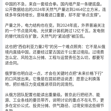
中国的不急，来自一套组合拳。国内增产是一条硬底盘。
公开数据给出的2024年天然气产量达到2464亿立方米，连
续多年保持增长，意味着进口重要，却不是“单点支撑”。
产量之外，电力结构也在变。到2024年底，外界普遍关注
的一个节点是风电、光伏累计装机跨过12亿千瓦，发电侧
的替代效应在扩散，天然气的“紧迫感”被压低。
这也把“西伯利亚力量2号”的另一个难点照亮：它不是从俄
境内直插中国，还要经过蒙古国近千公里过境段。过境费
怎么定、风险怎么分摊、工程与运营责任怎么切，都要写
进合同。
俄罗斯也明白这一点，才会在关键时点把“未来价格下行”
的口风放出来。它像是在提前把话说透：愿意让利换落
地，把价格压力变成推进项目的润滑剂。
从俄方团队配置也能读出重量级。普京此行把经济、能
源、工业条线的要员带齐，说明讨论的重点不在礼节，更
多在定价公式、投资分摊、供气路径、过境安排这些细节