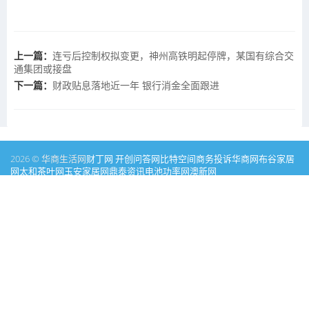
上一篇：
连亏后控制权拟变更，神州高铁明起停牌，某国有综合交
通集团或接盘
下一篇：
财政贴息落地近一年 银行消金全面跟进
2026 © 华商生活网
财丁网
开创问答网
比特空间
商务投诉
华商网
布谷家居
网
太和茶叶网
玉安家居网
鼎泰资讯
电池功率网
澳新网