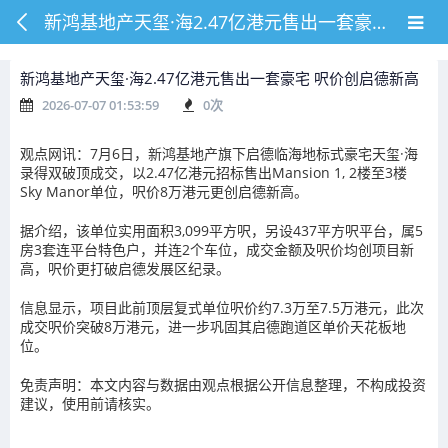
新鸿基地产天玺·海2.47亿港元售出一套豪宅 呎价创启德新高
新鸿基地产天玺·海2.47亿港元售出一套豪宅 呎价创启德新高
2026-07-07 01:53:59
0
次
观点网讯：7月6日，新鸿基地产旗下启德临海地标式豪宅天玺·海
录得双破顶成交，以2.47亿港元招标售出Mansion 1, 2楼至3楼
Sky Manor单位，呎价8万港元更创启德新高。
据介绍，该单位实用面积3,099平方呎，另设437平方呎平台，属5
房3套连平台特色户，并连2个车位，成交金额及呎价均创项目新
高，呎价更打破启德发展区纪录。
信息显示，项目此前顶层复式单位呎价约7.3万至7.5万港元，此次
成交呎价突破8万港元，进一步巩固其启德跑道区单价天花板地
位。
免责声明：本文内容与数据由观点根据公开信息整理，不构成投资
建议，使用前请核实。