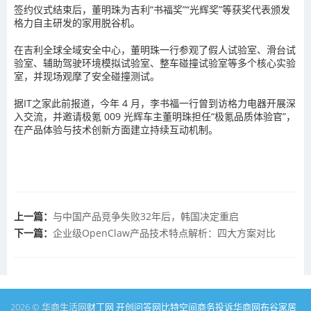
签约仪式结束后，董明珠为吉利“书福奖”“光辉奖”等获奖代表颁发
格力自主研发的家用脱谷机。
在吉利全球全域安全中心，董明珠一行参观了假人试验室、滑台试
验室、辅助驾驶环境模拟试验室、整车碰撞试验室等多个核心实验
室，并现场观摩了安全碰撞测试。
据IT之家此前报道，今年 4 月，李书福一行曾到访格力电器开展深
入交流，并邀请极氪 009 光辉车主董明珠担任“极氪品质体验官”，
在产品体验与技术创新方面建立持续互动机制。
上一篇：
与中国产品竞争失败32年后，韩国决定重启
下一篇：
企业级OpenClaw产品技术特点解析：四大方案对比
2026 © 华商生活网
财丁网
开创问答网
比特空间
商务投诉
华商网
布谷家居