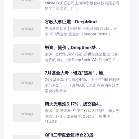
MiniMax关联公司上海稀宇极智科技有限公司
发生工商变更，注...
谷歌人事巨震：DeepMind...
界面新闻记者 | 宋佳楠 当地时间8月5日，谷
歌CEO桑达尔·皮查伊（Sundar Pichai）...
融资、提价，DeepSeek终...
来源：21世纪经济报道 21世纪经济报道记者
赵云帆 就在上周DeepSeek V4-Flash正式...
7月基金大考：谁在“追高”，谁...
74只基金单月亏损超40%，上半年199只翻倍
基只余2只——7月的A股，给所有主动权益类
基金经理带来...
南大光电涨5.17%，成交额4...
来源：新浪证券-红岸工作室 8月6日，南大光
电涨5.17%，成交额41.25亿元，换手率
11.42%...
QFII二季度新进持仓23股