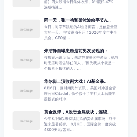
前】四大股指今日集体收涨，沪指涨1.47%，
深成指涨...
同一天，张一鸣和梁汝波给字节A...
今日，对字节跳动的AI业务而言，是信息量巨
大的一天。 字节跳动召开了2026年度年中全
员会。CEO梁...
朱洁静自曝患癌是前男友发现的：...
搜狐娱乐讯 近日，朱洁静在播客中谈及，她当
时患癌时没告诉任何人，“因为我从小就是一
个报喜不报忧的人。...
华尔街上演收割大戏！AI基金暴...
8月6日，据财闻海外资讯， 美国对冲基金管
理公司Citadel，低价接手了主打人工智能主
题投资的对冲...
黄金反弹，A股贵金属板块，连续...
今年3月份以来持续阴跌的贵金属市场，终于
迎来显著反弹。 8月6日，国际金价一度突破
4300美元/盎司...