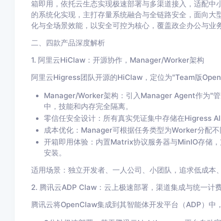
箱即用，依托云生态实现极速部署与多渠道接入，适配中小团
的系统化实现，主打存量系统融合与全链路安全，面向大型企
化与全场景效能，以安全可控为核心，覆盖政企办公与业
二、四款产品深度解析
1. 阿里云HiClaw：开源协作，Manager/Worker架构
阿里云Higress团队开源的HiClaw，定位为"Team版O
Manager/Worker架构：引入Manager Agen
中，技能和内存完全隔离。
零信任安全设计：所有真实凭证集中存储在Higress AI Ga
成本优化：Manager可根据任务类型为Worker分
开箱即用体验：内置Matrix协议服务器与MinIO存储，
安装。
适用场景：独立开发者、一人公司、小团队，追求低成本、
2. 腾讯云ADP Claw：云上极速部署，渠道集成与统一计
腾讯云将OpenClaw集成到其智能体开发平台（ADP）