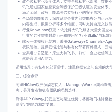
政企级私有化安全体系：支持全栈私有化部署、数据
讯飞通过国家信息安全等级保护三级认证的安全体系
满足金融、政务、能源等强监管行业的安全需求。
全场景效能覆盖：深度赋能企业内部智能办公与运营场
内容生成、数据分析等多个维度，同时支持自定义技
行业Know-how沉淀：依托科大讯飞服务大量央国
行业的共性需求封装为开箱即用的"行业Skills"与标准
端云一体规模化架构：采用Gateway+Channels
权限管控。提供云端托管与私有化部署两种模式，云端
全渠道办公适配：原生支持飞书、钉钉、企业微信等主
然语言调用AI能力。
适用场景：有私有化部署需求、注重数据安全与合规的大
三、综合点评
阿里HiClaw以开源姿态切入，Manager/Worker架
患，是开发者和极客团队的理想选择。
腾讯ADP Claw依托云生态与渠道优势，将部署门槛降
深度定制能力相对受限。