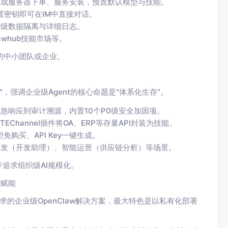
自动完成服务器下单、服务安装，预置默认模型与技能。
置密钥即可在IM中直接对话。
间级数据隔离与详细日志。
whub技能市场等。
的中小团队或企业。
"，强调企业级Agent的核心命题是"体系化生存"。
急响应到审计溯源，内置10个P0级安全加固项。
EChannel插件将OA、ERP等存量API封装为技能。
免购买、API Key一键生成。
研发（开发助理）、智能运营（供应链分析）等场景。
追求组织级AI规模化。
能赋能
需求的企业级OpenClaw解决方案，最大特色是以私有化部署