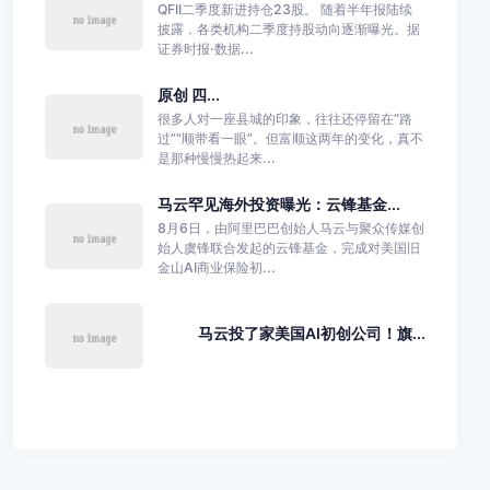
QFII二季度新进持仓23股。 随着半年报陆续
披露，各类机构二季度持股动向逐渐曝光。据
证券时报·数据...
原创 四...
很多人对一座县城的印象，往往还停留在“路
过”“顺带看一眼”。但富顺这两年的变化，真不
是那种慢慢热起来...
马云罕见海外投资曝光：云锋基金...
8月6日，由阿里巴巴创始人马云与聚众传媒创
始人虞锋联合发起的云锋基金，完成对美国旧
金山AI商业保险初...
马云投了家美国AI初创公司！旗...