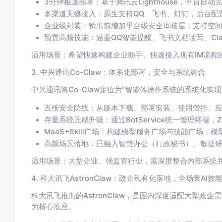
3分钟极速部署：基于腾讯云Lighthouse，平台
多渠道无缝接入：原生支持QQ、飞书、钉钉，后台配
企业级封装：输出前增加平台级安全审核层；支持空
预置高频技能：涵盖QQ智能提醒、飞书文档读写、Cla
适用场景：希望快速构建企业助手、快速接入现有IM流程
3. 中兴通讯Co-Claw：体系化部署，安全与系统融合
中兴通讯将Co-Claw定位为"智能体操作系统的系统化实现
五维安全防线：从版本下载、部署安装、使用管控、应
存量系统无感升级：通过BotService统一管理终端，ZT
MaaS+Skill广场：构建模型服务广场与技能广场，模型
高频场景落地：已融入智慧办公（行政秘书）、敏捷
适用场景：大型企业、强监管行业，需深度整合内部系统并
4. 科大讯飞AstronClaw：政企私有化落地，全场景AI效
科大讯飞推出的AstronClaw，是国内深度适配大型政企
为核心底座。