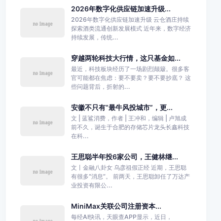
2026年数字化供应链加速升级...
2026年数字化供应链加速升级 云仓酒庄持续
探索酒类流通创新发展模式 近年来，数字经济
持续发展，传统...
穿越两轮科技大行情，这只基金如...
最近，科技板块经历了一场剧烈颠簸。很多客
官可能都在焦虑：要不要卖？要不要抄底？ 这
些问题背后，折射的...
安徽不只有“最牛风投城市”，更...
文 | 蓝鲨消费，作者 | 王冲和，编辑 | 卢旭成
前不久，诞生于合肥的存储芯片龙头长鑫科技
在科...
王思聪半年投6家公司，王健林继...
文丨金融八卦女 乌彦祖假正经 近期，王思聪
有很多“消息”。 前两天，王思聪卸任了万达产
业投资有限公...
MiniMax关联公司注册资本...
每经AI快讯，天眼查APP显示，近日，