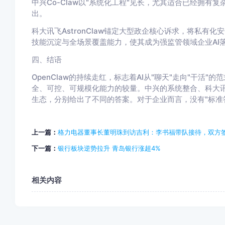
中兴Co-Claw以"系统化工程"见长，尤其适合已经拥有
出。
科大讯飞AstronClaw锚定大型政企核心诉求，将私
技能沉淀与全场景覆盖能力，使其成为强监管领域企业AI
四、结语
OpenClaw的持续走红，标志着AI从"聊天"走向"干活
全、可控、可规模化能力的较量。中兴的系统整合、科大
生态，分别给出了不同的答案。对于企业而言，没有"标准
上一篇：
格力电器董事长董明珠到访吉利：李书福带队接待，双方
下一篇：
银行板块逆势拉升 青岛银行涨超4%
相关内容