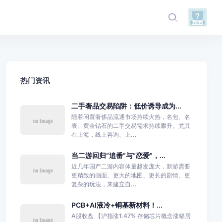
热门资讯
二手奢品交易陷阱：低价诱导成为...
随着闲置奢侈品流通市场持续火热，名包、名
表、黄金钻石的二手交易需求持续攀升。尤其
在上海，线上咨询、上...
当二游回归“追番”与“恋爱”，...
近几年国产二游内容体量越发庞大，新游需要
更精致的画面、更大的地图、更长的剧情、更
复杂的玩法，来建立自...
PCB+AI液冷+铜基新材料！...
A股收盘 【沪指涨1.47% 存储芯片概念涨幅居