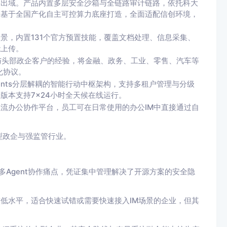
不出域。产品内置多层安全沙箱与全链路审计链路，依托科大
。基于全国产化自主可控算力底座打造，全面适配信创环境，
景，内置131个官方预置技能，覆盖文档处理、信息采集、
能上传。
企与头部政企客户的经验，将金融、政务、工业、零售、汽车等
化协议。
+Agents分层解耦的智能行动中枢架构，支持多租户管理与分级
版本支持7×24小时全天候在线运行。
流办公协作平台，员工可在日常使用的办公IM中直接通过自
型政企与强监管行业。
构直击多Agent协作痛点，凭证集中管理解决了开源方案的安全隐
至较低水平，适合快速试错或需要快速接入IM场景的企业，但其