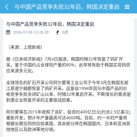
与中国产品竞争失败32年后，韩国决定重启
与中国产品竞争失败32年后，韩国决定重启
2026-07-06 13:26:28
0
次
（来源：上观新闻）
据《日本经济新闻》7月4日报道，韩国时隔32年恢复了钨矿开
采。鉴于中国约占全球钨产量的80%，此举将有助于韩国实现钨供
应来源多元化。
全球领先的矿石开采公司阿尔蒙蒂工业公司于今年3月在韩国东部
江原道宁越郡恢复了钨矿开采。这是自1994年因与中国产品的价
格竞争失败关闭矿山以来，时隔32年重启开采。不断增长的需求是
刺激企业恢复开采的主要驱动因素。
阿尔蒙蒂在2015年收购了该矿，投资约400亿日元(约合2.5亿美元)
重新开发，预计年产量最高可达4600吨。目前，约一半的产量将
根据长期合同供应给美国，其余部分将在韩国国内、日本和亚洲其
他地区以及欧洲等地分销。