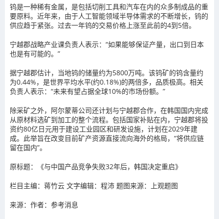
钨是一种稀有金属，是包括切削工具和汽车在内的众多制成品的重
要原料。近年来，由于人工智能领域半导体需求的不断增长，钨的
供应趋于紧张。过去一年钨的交易价格上涨至此前的4到5倍。
宁越郡战略产业课负责人表示：“如果能够保证产量，出口到日本
也是有可能的。”
据宁越郡估计，当地钨的储量约为5800万吨。该钨矿的钨含量约
为0.44%，是世界平均水平(约0.18%)的两倍多，品质极高。相关
负责人表示：“未来有望占据全球10%的市场份额。”
除采矿之外，阿尔蒙蒂公司还计划与宁越郡合作，在韩国国内完成
从原材料选矿到加工的整个流程。包括国家补贴在内，宁越郡将投
资约80亿日元用于建设工业园区和研发设施，计划在2029年建
成。此举旨在改变目前矿产资源直接流向海外的格局，“将供应链
留在国内”。
原标题：《与中国产品竞争失败32年后，韩国决定重启》
栏目主编：蒋竹云 文字编辑：程沛 题图来源：上观题图
来源：作者：参考消息