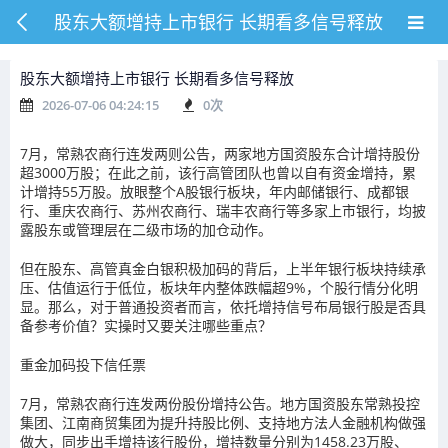
股东大额增持上市银行 长期看多信号释放
股东大额增持上市银行 长期看多信号释放
2026-07-06 04:24:15
0
次
7月，常熟农商行连发两则公告，两家地方国资股东合计增持股份
超3000万股；在此之前，该行高管团队也曾以自有资金增持，累
计增持55万股。放眼整个A股银行板块，年内邮储银行、成都银
行、重庆农商行、苏州农商行、瑞丰农商行等多家上市银行，均披
露股东或管理层在二级市场的加仓动作。
但在股东、高管真金白银积极加码的背后，上半年银行板块持续承
压、估值运行于低位，板块年内整体跌幅超9%，个股行情分化明
显。那么，对于普通投资者而言，依托增持信号布局银行股是否具
备参考价值？实操时又要关注哪些重点？
重金加码投下信任票
7月，常熟农商行连发两份股份增持公告。地方国资股东常熟投控
集团、江南商贸集团为提升持股比例、支持地方法人金融机构做强
做大，同步出手增持该行股份，增持数量分别为1458.23万股、