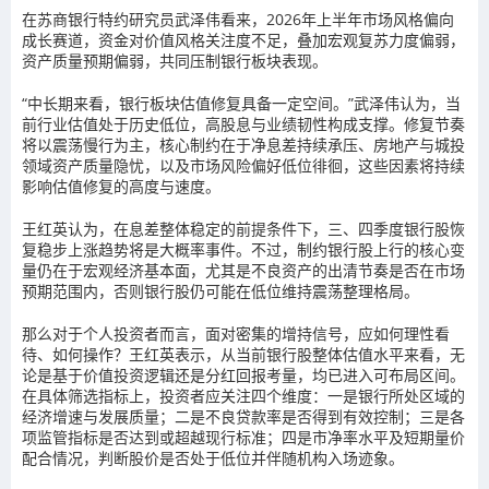
在苏商银行特约研究员武泽伟看来，2026年上半年市场风格偏向
成长赛道，资金对价值风格关注度不足，叠加宏观复苏力度偏弱，
资产质量预期偏弱，共同压制银行板块表现。
“中长期来看，银行板块估值修复具备一定空间。”武泽伟认为，当
前行业估值处于历史低位，高股息与业绩韧性构成支撑。修复节奏
将以震荡慢行为主，核心制约在于净息差持续承压、房地产与城投
领域资产质量隐忧，以及市场风险偏好低位徘徊，这些因素将持续
影响估值修复的高度与速度。
王红英认为，在息差整体稳定的前提条件下，三、四季度银行股恢
复稳步上涨趋势将是大概率事件。不过，制约银行股上行的核心变
量仍在于宏观经济基本面，尤其是不良资产的出清节奏是否在市场
预期范围内，否则银行股仍可能在低位维持震荡整理格局。
那么对于个人投资者而言，面对密集的增持信号，应如何理性看
待、如何操作？王红英表示，从当前银行股整体估值水平来看，无
论是基于价值投资逻辑还是分红回报考量，均已进入可布局区间。
在具体筛选指标上，投资者应关注四个维度：一是银行所处区域的
经济增速与发展质量；二是不良贷款率是否得到有效控制；三是各
项监管指标是否达到或超越现行标准；四是市净率水平及短期量价
配合情况，判断股价是否处于低位并伴随机构入场迹象。