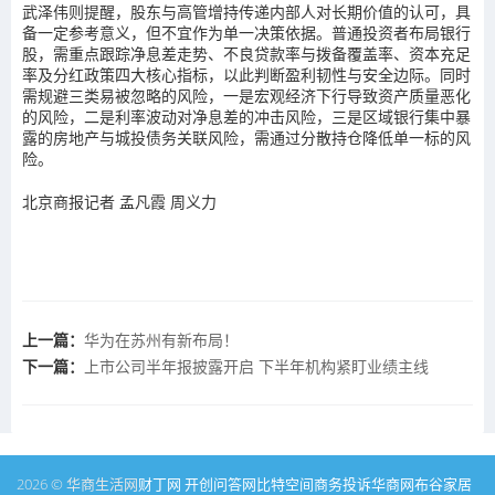
武泽伟则提醒，股东与高管增持传递内部人对长期价值的认可，具
备一定参考意义，但不宜作为单一决策依据。普通投资者布局银行
股，需重点跟踪净息差走势、不良贷款率与拨备覆盖率、资本充足
率及分红政策四大核心指标，以此判断盈利韧性与安全边际。同时
需规避三类易被忽略的风险，一是宏观经济下行导致资产质量恶化
的风险，二是利率波动对净息差的冲击风险，三是区域银行集中暴
露的房地产与城投债务关联风险，需通过分散持仓降低单一标的风
险。
北京商报记者 孟凡霞 周义力
上一篇：
华为在苏州有新布局！
下一篇：
上市公司半年报披露开启 下半年机构紧盯业绩主线
2026 © 华商生活网
财丁网
开创问答网
比特空间
商务投诉
华商网
布谷家居