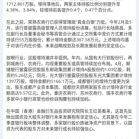
1712.861万股。增持落地后，两家主体持股比例分别提升至
4.38%、3.84%，较增持前各提升0.4个、0.47个百分点。
在此之前，常熟农商行已获得管理层“真金白银”力挺。今年2月及5
月，该行曾披露高级管理人员增持股份进展，包括行长陆鼎昌、多
位副行长及董事会秘书等高管合计通过上交所集中竞价方式累计增
持该行55万股股份，累计增持金额达387.58万元。上述增持均基
于对该行内在价值、未来战略规划及长期发展前景的坚定信心。
放眼行业，这股增持潮并非孤例。年内，从国有大行到股份行，再
到城商行、农商行，均现重要股东或高管持续加仓布局。4月，邮
储银行披露获控股股东邮政集团累计增持A股股份约1.03亿股，耗
资约5.26亿元；同月，光大银行披露获控股股东光大集团累计增持
1397万股，增持金额约5166.1万元。成都银行的增持力度更为突
出，股东成都产业资本集团、成都欣天颐两家股东合计增持该行金
额高达9.57亿元。此外，重庆农商行、苏州农商行、瑞丰农商行等
多家中小银行高管也纷纷自掏腰包持续加码。
在中国（香港）金融衍生品投资研究院院长王红英看来，这首先反
映出国资及大股东对银行未来发展抱有坚定信心。尤其是在今年二
季度银行板块整体调整、多家银行股价跌破净资产的背景下，以国
资为代表的股东方对未来银行成长持较强信心。