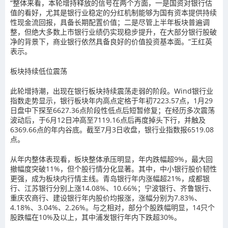
“整体来看，本轮增持释放的信号在两个方面，一是国资对银行估
值的看好，尤其是银行业稳定的分红机制能够为国有资本提供持续
性现金流回报，具备长期配置价值；二是尽管上半年板块普遍调
整，但绝大多数上市银行业绩仍实现稳步提升，在大部分银行股破
净的背景下，商业银行依然具备良好的价值投资基本面。”王红英
表示。
板块持续低位震荡
此轮增持潮，出现在银行板块持续震荡走弱的阶段。Wind银行业
指数走势显示，银行板块年内高点定格于年初7223.57点，1月29
日盘中下探至6627.36点阶段性低点后短暂修复；在经历多次震荡
波动后，于6月12日冲高至7119.16点后再度掉头下行，并触及
6369.66点的年内谷底。截至7月3日收盘，银行业指数报6519.08
点。
从年内整体表现看，板块整体承压明显，年内跌幅超9%，最大回
撤幅度突破11%，但个股行情分化显著。其中，中小银行股价韧性
更强，成为板块内行情主线。青岛银行年内涨幅超21%，成都银
行、江苏银行分别上涨14.08%、10.66%；宁波银行、齐鲁银行、
重庆农商行、建设银行年内股价均报涨，涨幅分别为7.83%、
4.18%、3.04%、2.26%。与之相对，部分个股跌幅明显，14只个
股跌幅在10%及以上，其中浦发银行年内下跌超30%。