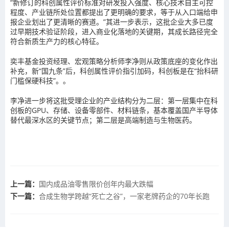
“新修订的科创属性评价标准对研发投入强度、核心技术自主可控
程度、产业链所处位置都提出了更明确的要求，等于从入口端给申
报企业划出了更清晰的赛道。”其进一步表示，这批企业大多已度
过早期技术验证阶段，进入商业化落地的关键期，其成长路径完全
符合新质生产力的核心特征。
奕丰基金投资经理、宏观策略分析师李净则从政策底座的变化作出
补充，新“国九条”后，科创属性评价指引加码，科创板是在“抬科研
门槛保硬科技”。。
李净进一步将这批受理企业的产业结构分为二层：第一层集中在科
创板的GPU、存储、设备零部件、材料链条，基本覆盖国产半导体
替代最深水区的关键节点；第二层是高端制造与生物医药。
上一篇：
国内成品油零售限价创年内最大跌幅
下一篇：
合成生物学跨越“死亡之谷”，一家老牌药企的70年长跑