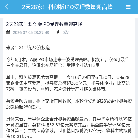
2天28家！科创板IPO受理数量迎高峰
2天28家！科创板IPO受理数量迎高峰
2026-07-05 23:27:48
0
次
来源：21世纪经济报道
今年6月末，A股IPO市场迎来一波受理高峰。据统计，仅6月最后
三个交易日，沪深北交易所合计受理企业达113家。
其中，科创板表现尤为亮眼——今年6月29日至6月30日，共有28
家企业集中获受理，拟募资总额超280亿元，半导体企业占比高达
75%，覆盖设备、材料、芯片设计等产业链关键环节。
募资金额方面，据上交所官网数据，本轮获受理的28家企业拟募资
总额约超280亿元。
具体来看，半导体企业合计拟募资金额最高，其中华卓精科以35亿
元募资居首，英韧科技32.33亿元紧随其后，集益威半导体30亿元
位列第三；生物医药领域，世和基因拟募资17亿元、擎科生物拟募
资10.01亿元。