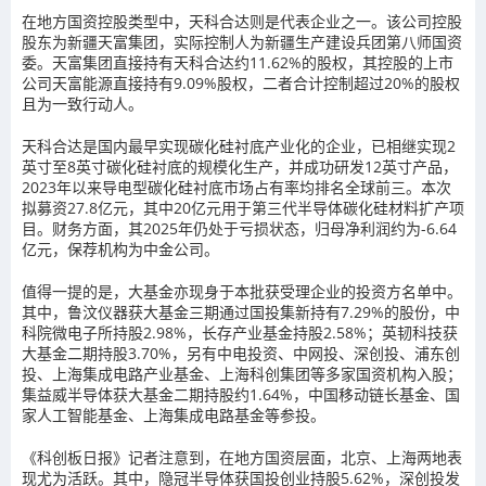
在地方国资控股类型中，天科合达则是代表企业之一。该公司控股
股东为新疆天富集团，实际控制人为新疆生产建设兵团第八师国资
委。天富集团直接持有天科合达约11.62%的股权，其控股的上市
公司天富能源直接持有9.09%股权，二者合计控制超过20%的股权
且为一致行动人。
天科合达是国内最早实现碳化硅衬底产业化的企业，已相继实现2
英寸至8英寸碳化硅衬底的规模化生产，并成功研发12英寸产品，
2023年以来导电型碳化硅衬底市场占有率均排名全球前三。本次
拟募资27.8亿元，其中20亿元用于第三代半导体碳化硅材料扩产项
目。财务方面，其2025年仍处于亏损状态，归母净利润约为-6.64
亿元，保荐机构为中金公司。
值得一提的是，大基金亦现身于本批获受理企业的投资方名单中。
其中，鲁汶仪器获大基金三期通过国投集新持有7.29%的股份，中
科院微电子所持股2.98%，长存产业基金持股2.58%；英韧科技获
大基金二期持股3.70%，另有中电投资、中网投、深创投、浦东创
投、上海集成电路产业基金、上海科创集团等多家国资机构入股；
集益威半导体获大基金二期持股约1.64%，中国移动链长基金、国
家人工智能基金、上海集成电路基金等参投。
《科创板日报》记者注意到，在地方国资层面，北京、上海两地表
现尤为活跃。其中，隐冠半导体获国投创业持股5.62%，深创投发