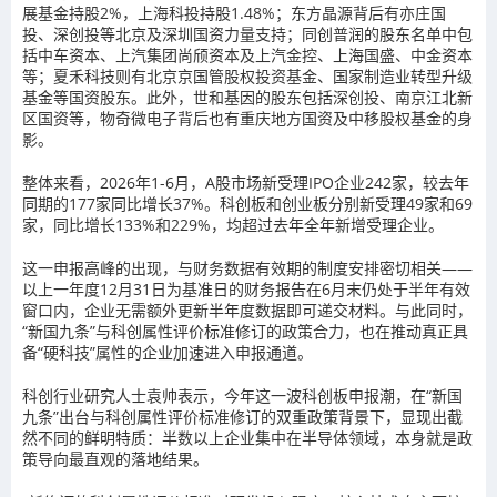
展基金持股2%，上海科投持股1.48%；东方晶源背后有亦庄国
投、深创投等北京及深圳国资力量支持；同创普润的股东名单中包
括中车资本、上汽集团尚颀资本及上汽金控、上海国盛、中金资本
等；夏禾科技则有北京京国管股权投资基金、国家制造业转型升级
基金等国资股东。此外，世和基因的股东包括深创投、南京江北新
区国资等，物奇微电子背后也有重庆地方国资及中移股权基金的身
影。
整体来看，2026年1-6月，A股市场新受理IPO企业242家，较去年
同期的177家同比增长37%。科创板和创业板分别新受理49家和69
家，同比增长133%和229%，均超过去年全年新增受理企业。
这一申报高峰的出现，与财务数据有效期的制度安排密切相关——
以上一年度12月31日为基准日的财务报告在6月末仍处于半年有效
窗口内，企业无需额外更新半年度数据即可递交材料。与此同时，
“新国九条”与科创属性评价标准修订的政策合力，也在推动真正具
备“硬科技”属性的企业加速进入申报通道。
科创行业研究人士袁帅表示，今年这一波科创板申报潮，在“新国
九条”出台与科创属性评价标准修订的双重政策背景下，显现出截
然不同的鲜明特质：半数以上企业集中在半导体领域，本身就是政
策导向最直观的落地结果。