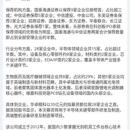
保荐机构方面，国泰海通证券以保荐9家企业位居榜首，占比超三
成；中信证券保荐5家企业；中信建投、中金公司、东吴证券各保
荐2家企业；招商证券、国金证券、东方证券、华泰联合、长江证
券、光大证券各保荐1家。整体来看，头部券商在科创板IPO承销
保荐领域的优势极为明显，国泰海通与中信证券两家合计保荐数量
即占到全部受理企业的半数。
行业分布方面，28家企业中，半导体领域企业共15家，占比超过
半数。其中，设备及核心零部件约8家企业，材料类约2家企业，芯
片设计类约3家企业，EDA/IP类约2家企业，覆盖半导体产业链多
个关键环节。
生物医药及医疗器械领域企业共8家，占比约29%；其他5家企业均
属于高端制造与新材料范畴，其中卓镭激光与世维通同属光电领
域，前者聚焦固体激光器本土化发展，后者深耕铌酸锂电光调制器
核心器件；维嘉科技则是PCB钻孔设备领域的国内头部企业。
具体到企业，华卓精科以35亿元的拟募资额位居28家企业之首。
据其招股书显示，本次募资将用于半导体关键零部件研发及制造、
高端整机设备研发及制造等项目。
该公司成立于2012年，是国内少数掌握光刻机双工件台核心技术