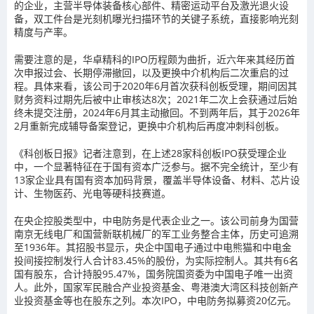
的企业，主营半导体装备核心部件、精密运动平台及激光退火设
备，双工件台是光刻机曝光扫描环节的关键子系统，直接影响光刻
精度与产率。
需要注意的是，华卓精科的IPO历程颇为曲折，近六年来其经历首
次申报过会、长期停滞撤回，以及更换中介机构后二次重启的过
程。具体来看，该公司于2020年6月首次获科创板受理，期间因其
财务资料过期先后被中止审核达8次；2021年二次上会获通过后始
终未提交注册，2024年6月其主动撤回。不到两年后，其于2026年
2月重新完成辅导备案登记，更换中介机构后再度冲刺科创板。
《科创板日报》记者注意到，在上述28家科创板IPO获受理企业
中，一个显著特征在于国有资本广泛参与。据不完全统计，至少有
13家企业具有国有资本加码背景，覆盖半导体设备、材料、芯片设
计、生物医药、光电等硬科技赛道。
在央企控股类型中，中电防务是代表企业之一。该公司前身为国营
南京无线电厂和国营新联机械厂的军工业务整合主体，历史可追溯
至1936年。其招股书显示，央企中国电子通过中电熊猫和中电金
投间接控制发行人合计83.45%的股份，为实际控制人。其共有6名
国有股东，合计持股95.47%，国务院国资委为中国电子唯一出资
人。此外，国家军民融合产业投资基金、粤港澳大湾区科技创新产
业投资基金等也在股东之列。本次IPO，中电防务拟募资20亿元。