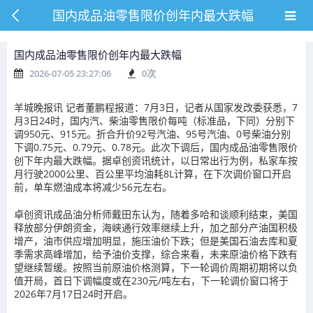
国内成品油零售限价创年内最大跌幅
国内成品油零售限价创年内最大跌幅
2026-07-05 23:27:06
0
次
羊城晚报讯 记者董鹏程报道：7月3日，记者从国家发改委获悉，7
月3日24时，国内汽、柴油零售限价每吨（标准品，下同）分别下
调950元、915元。折合升价92号汽油、95号汽油、0号柴油分别
下调0.75元、0.79元、0.78元。此次下调后，国内成品油零售限价
创下年内最大跌幅。据卓创资讯统计，以日常出行为例，私家车按
月行驶2000公里、百公里平均油耗8L计算，在下次调价窗口开启
前，单车燃油成本将减少56元左右。
卓创资讯成品油分析师戴田东认为，随着多哈和谈顺利结束，美国
释放部分伊朗资金，海峡通行效率继续上升，加之部分产油国积极
增产，油市供应增加明显，施压油价下跌；但是美国石油去库和夏
季需求高峰增加，给予油价支撑，综合来看，未来原油价格下跌有
望继续暂缓。按照当前原油价格测算，下一轮调价周期初期将以负
值开局，首日下调幅度或在230元/吨左右，下一轮调价窗口将于
2026年7月17日24时开启。