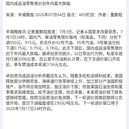
国内成品油零售限价创年内最大跌幅
来源：羊城晚报
2026年07月04日
版次：A03
栏目：
作者：董鹏程
羊城晚报讯 记者董鹏程报道：7月3日，记者从国家发改委获悉，7
月3日24时，国内汽、柴油零售限价每吨（标准品，下同）分别下
调950元、915元。折合升价92号汽油、95号汽油、0号柴油分别
下调0.75元、0.79元、0.78元。此次下调后，国内成品油零售限价
创下年内最大跌幅。据卓创资讯统计，以日常出行为例，私家车按
月行驶2000公里、百公里平均油耗8L计算，在下次调价窗口开启
前，单车燃油成本将减少56元左右。
卓创资讯成品油分析师戴田东认为，随着多哈和谈顺利结束，美国
释放部分伊朗资金，海峡通行效率继续上升，加之部分产油国积极
增产，油市供应增加明显，施压油价下跌；但是美国石油去库和夏
季需求高峰增加，给予油价支撑，综合来看，未来原油价格下跌有
望继续暂缓。按照当前原油价格测算，下一轮调价周期初期将以负
值开局，首日下调幅度或在230元/吨左右，下一轮调价窗口将于
2026年7月17日24时开启。