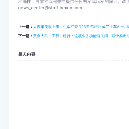
准确性、可靠性或完整性提供任何明示或暗示的保证。请
news_center@staff.hexun.com
上一篇：
大搜车美股上市：姚军红奋斗13年终敲钟 成二手车AI应
下一篇：
黄金大跌！工行、建行：这项业务功能将关闭，尽快卖出
相关内容