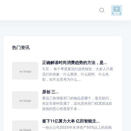
热门资讯
正确解读时尚消费趋势的方法，是...
引言： 每个季度看流行趋势报告，大多人只看
流行的表象：什么廓形、什么面料、什么色
彩，却不去思考为什么...
原创 三...
要说三角洲最邪门的物品是哪个，毫无疑问，
肯定非座钟莫属了，这玩意的邪门程度跟这款
游戏的恶心程度差不多...
签下11亿算力大单 亿田智能主...
一份占公司2025年末净资产50%以上的采购