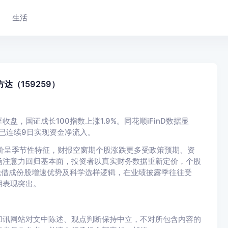
生活
达（159259）
，国证成长100指数上涨1.9%。同花顺iFinD数据显
购，已连续9日实现资金净流入。
定价呈季节性特征，财报空窗期个股涨跌更多受政策预期、资
场注意力回归基本面，投资者以真实财务数据重新定价，个股
凭借成份股增速优势及科学选样逻辑，在业绩披露季往往受
期表现突出。
和讯网站对文中陈述、观点判断保持中立，不对所包含内容的