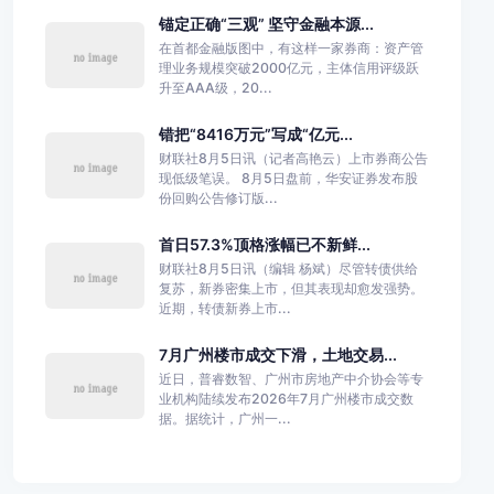
锚定正确“三观” 坚守金融本源...
在首都金融版图中，有这样一家券商：资产管
理业务规模突破2000亿元，主体信用评级跃
升至AAA级，20...
错把“8416万元”写成“亿元...
财联社8月5日讯（记者高艳云）上市券商公告
现低级笔误。 8月5日盘前，华安证券发布股
份回购公告修订版...
首日57.3%顶格涨幅已不新鲜...
财联社8月5日讯（编辑 杨斌）尽管转债供给
复苏，新券密集上市，但其表现却愈发强势。
近期，转债新券上市...
7月广州楼市成交下滑，土地交易...
近日，普睿数智、广州市房地产中介协会等专
业机构陆续发布2026年7月广州楼市成交数
据。据统计，广州一...