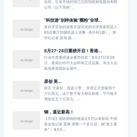
合同，引发市场对浙江亿田智能厨电股份有限
公司（以下简称“...
“科技游”别样体验“圈粉”全球...
来自牙买加的游客在深圳龙岗全球首家机器人
6S店餐厅拍摄机器人送餐（8月4日摄）。新
华社记者 梁旭 摄...
8月27-28日重磅开启！香港...
行业年度重磅盛会蓄势待发！8月27日至28
日，香港比特币大会即将正式启幕。本次大会
落地香港国际会展中...
原创 美...
前言 大家好，我是小李。 美债正式突破四十
万亿美元，这个数字每天都在膨胀，平均每天
增加近五十亿美元。...
铜，逼近新高！
【导读】国际期铜价格逼近5月以来新高 中国
基金报记者 莫琳 调整一个多月后，铜“卷土重
来”！ 8月5...