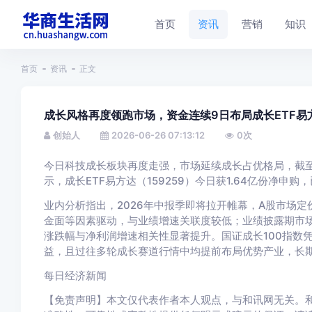
首页
资讯
营销
知识
首页
资讯
正文
成长风格再度领跑市场，资金连续9日布局成长ETF易方
创始人
2026-06-26 07:13:12
0
次
今日科技成长板块再度走强，市场延续成长占优格局，截至收盘
示，成长ETF易方达（159259）今日获1.64亿份净申
业内分析指出，2026年中报季即将拉开帷幕，A股市场
金面等因素驱动，与业绩增速关联度较低；业绩披露期市
涨跌幅与净利润增速相关性显著提升。国证成长100指数
益，且过往多轮成长赛道行情中均提前布局优势产业，长
每日经济新闻
【免责声明】本文仅代表作者本人观点，与和讯网无关。