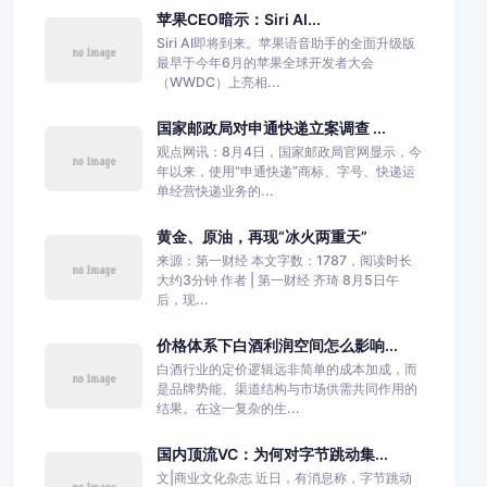
苹果CEO暗示：Siri AI...
Siri AI即将到来。苹果语音助手的全面升级版
最早于今年6月的苹果全球开发者大会
（WWDC）上亮相...
国家邮政局对申通快递立案调查 ...
观点网讯：8月4日，国家邮政局官网显示，今
年以来，使用“申通快递”商标、字号、快递运
单经营快递业务的...
黄金、原油，再现“冰火两重天”
来源：第一财经 本文字数：1787，阅读时长
大约3分钟 作者 | 第一财经 齐琦 8月5日午
后，现...
价格体系下白酒利润空间怎么影响...
白酒行业的定价逻辑远非简单的成本加成，而
是品牌势能、渠道结构与市场供需共同作用的
结果。在这一复杂的生...
国内顶流VC：为何对字节跳动集...
文|商业文化杂志 近日，有消息称，字节跳动