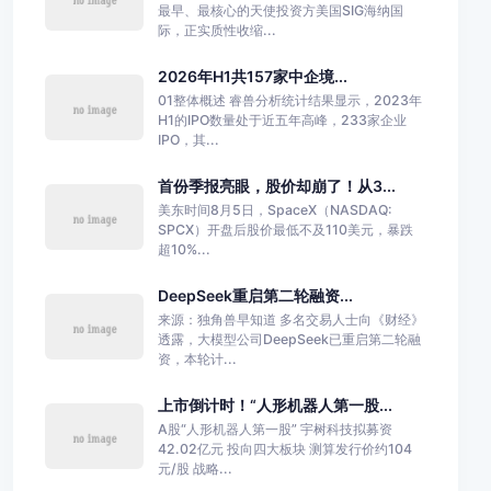
最早、最核心的天使投资方美国SIG海纳国
际，正实质性收缩...
2026年H1共157家中企境...
01整体概述 睿兽分析统计结果显示，2023年
H1的IPO数量处于近五年高峰，233家企业
IPO，其...
首份季报亮眼，股价却崩了！从3...
美东时间8月5日，SpaceX（NASDAQ:
SPCX）开盘后股价最低不及110美元，暴跌
超10%...
DeepSeek重启第二轮融资...
来源：独角兽早知道 多名交易人士向《财经》
透露，大模型公司DeepSeek已重启第二轮融
资，本轮计...
上市倒计时！“人形机器人第一股...
A股“人形机器人第一股” 宇树科技拟募资
42.02亿元 投向四大板块 测算发行价约104
元/股 战略...