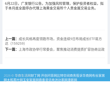
6月22日，广发银行公告，为加强风险管理，保护投资者权益，拟
于本月底全面停办代理上海黄金交易所个人贵金属交易业务。
上一篇：
成长风格再度领跑市场，资金连续9日布局成长ETF易方
达（159259）
下一篇：
上海市政协举行常委会，聚焦推动消费提质扩容协商议政
2026 © 华商生活网
财丁网
开创问答网
比特空间
商务投诉
华商网
布谷家居
网
太和茶叶网
玉安家居网
鼎泰资讯
电池功率网
澳新网