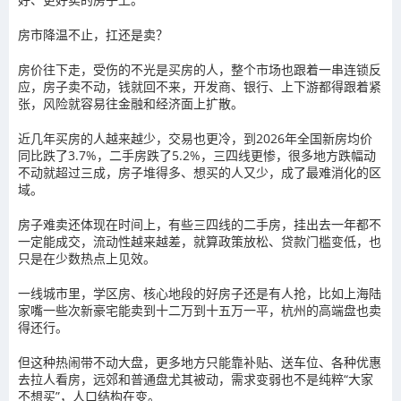
房市降温不止，扛还是卖？
房价往下走，受伤的不光是买房的人，整个市场也跟着一串连锁反
应，房子卖不动，钱就回不来，开发商、银行、上下游都得跟着紧
张，风险就容易往金融和经济面上扩散。
近几年买房的人越来越少，交易也更冷，到2026年全国新房均价
同比跌了3.7%，二手房跌了5.2%，三四线更惨，很多地方跌幅动
不动就超过三成，房子堆得多、想买的人又少，成了最难消化的区
域。
房子难卖还体现在时间上，有些三四线的二手房，挂出去一年都不
一定能成交，流动性越来越差，就算政策放松、贷款门槛变低，也
只是在少数热点上见效。
一线城市里，学区房、核心地段的好房子还是有人抢，比如上海陆
家嘴一些次新豪宅能卖到十二万到十五万一平，杭州的高端盘也卖
得还行。
但这种热闹带不动大盘，更多地方只能靠补贴、送车位、各种优惠
去拉人看房，远郊和普通盘尤其被动，需求变弱也不是纯粹“大家
不想买”，人口结构在变。