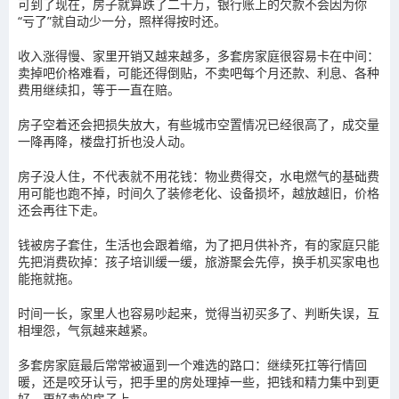
可到了现在，房子就算跌了二十万，银行账上的欠款不会因为你
“亏了”就自动少一分，照样得按时还。
收入涨得慢、家里开销又越来越多，多套房家庭很容易卡在中间：
卖掉吧价格难看，可能还得倒贴，不卖吧每个月还款、利息、各种
费用继续扣，等于一直在赔。
房子空着还会把损失放大，有些城市空置情况已经很高了，成交量
一降再降，楼盘打折也没人动。
房子没人住，不代表就不用花钱：物业费得交，水电燃气的基础费
用可能也跑不掉，时间久了装修老化、设备损坏，越放越旧，价格
还会再往下走。
钱被房子套住，生活也会跟着缩，为了把月供补齐，有的家庭只能
先把消费砍掉：孩子培训缓一缓，旅游聚会先停，换手机买家电也
能拖就拖。
时间一长，家里人也容易吵起来，觉得当初买多了、判断失误，互
相埋怨，气氛越来越紧。
多套房家庭最后常常被逼到一个难选的路口：继续死扛等行情回
暖，还是咬牙认亏，把手里的房处理掉一些，把钱和精力集中到更
好、更好卖的房子上。