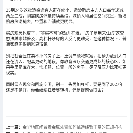
25到34岁这批适婚适育人群在缩小，适龄购房主力人口每年递减
两至三成，刚需购房体量持续萎缩，城镇人均居住空间充足，新增
购房热潮褪去，空置和滞销就更明显。
买房观念也变了，“非买不可”的劲儿在退，“房子是用来住的”这套
想法越来越普及，高杠杆炒房的人反而更难受，在这种情况下，普
通家庭更得把账算清楚。
别把钱全压在卖不掉的房子上，重资产能减就减，把精力放到人口
还在流入、配套更硬的地段，像教育医疗交通更成熟的核心区，如
果手里是库存大、需求弱、位置一般的房子，尽早降压力比死扛更
现实。
同时留点现金和回旋空间，别一上头再加杠杆，要是到了2027年
还是不见好，你会继续扛着等转机，还是提前做取舍？
上一篇：
金华地区闲置贵金属处置如何挑选经验丰富的正规机构