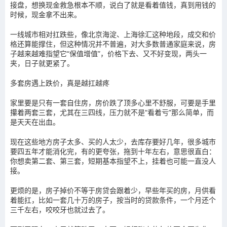
接盘，想换现金救急根本不顺，说白了就是看着值钱，真到用钱的
时候，现金拿不出来。
一线城市相对扛跌些，像北京海淀、上海徐汇这种地段，成交和价
格还算能撑住，但这种情况并不普遍，对大多数普通家庭来说，房
子越来越难指望它“保值增值”，价格下去、又不好变现，两头一
夹，日子就更紧了。
多套房遇上跌价，真是越扛越疼
家里要是只有一套自住房，房价跌了顶多心里不舒服，可要是手里
攥着两套三套，尤其在三四线，压力就不是“看着亏”那么简单，而
是天天在出血。
现在这些地方房子太多、买的人太少，去库存要好几年，很多城市
要四五年才能消化完，有的更夸张，拖到十年左右，意思很直白：
你想卖第二套、第三套，短期基本指望不上，挂着也可能一直没人
接。
更烦的是，房子掉价不等于房贷会跟着少，早些年买的房，月供看
着能扛，比如一套几十万的房子，按当时的贷款条件，一个月还个
三千左右，咬咬牙也就过去了。