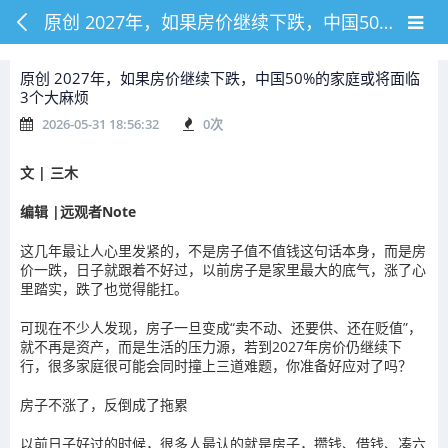
原创 2027年，如果房价继续下跌，中国50%的家庭或将面临3个大麻烦
原创 2027年，如果房价继续下跌，中国50%的家庭或将面临
3个大麻烦
2026-05-31 18:56:32
0
次
文 | 三木
编辑 |远观者Note
这几年最让人心里发紧的，不是房子值不值钱这句话本身，而是房
价一跌，日子就跟着不好过，以前房子是家里最大的底气，涨了心
里踏实，跌了也觉得能扛。
可现在不少人发现，房子一旦变成“卖不动、还要供、还在贬值”，
就不再是资产，而是生活的压力源，若到2027年房价仍继续下
行，很多家庭很可能会同时撞上三道难题，你准备好应对了吗？
房子不涨了，反倒成了拖累
以前日子好过的时候，很多人最认的就是房子，攒钱、借钱、凑六