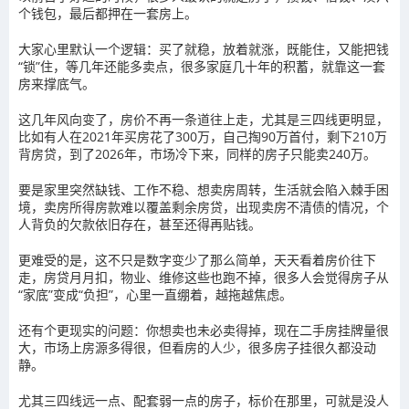
个钱包，最后都押在一套房上。
大家心里默认一个逻辑：买了就稳，放着就涨，既能住，又能把钱
“锁”住，等几年还能多卖点，很多家庭几十年的积蓄，就靠这一套
房来撑底气。
这几年风向变了，房价不再一条道往上走，尤其是三四线更明显，
比如有人在2021年买房花了300万，自己掏90万首付，剩下210万
背房贷，到了2026年，市场冷下来，同样的房子只能卖240万。
要是家里突然缺钱、工作不稳、想卖房周转，生活就会陷入棘手困
境，卖房所得房款难以覆盖剩余房贷，出现卖房不清债的情况，个
人背负的欠款依旧存在，甚至还得再贴钱。
更难受的是，这不只是数字变少了那么简单，天天看着房价往下
走，房贷月月扣，物业、维修这些也跑不掉，很多人会觉得房子从
“家底”变成“负担”，心里一直绷着，越拖越焦虑。
还有个更现实的问题：你想卖也未必卖得掉，现在二手房挂牌量很
大，市场上房源多得很，但看房的人少，很多房子挂很久都没动
静。
尤其三四线远一点、配套弱一点的房子，标价在那里，可就是没人