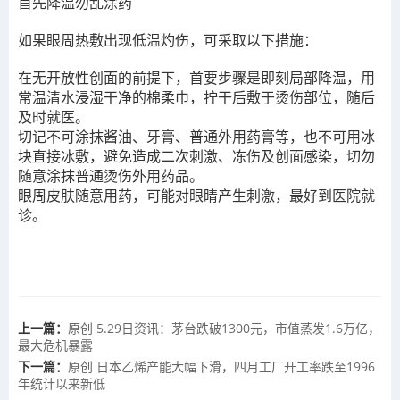
首先降温勿乱涂药
如果眼周热敷出现低温灼伤，可采取以下措施：
在无开放性创面的前提下，首要步骤是即刻局部降温，用
常温清水浸湿干净的棉柔巾，拧干后敷于烫伤部位，随后
及时就医。
切记不可涂抹酱油、牙膏、普通外用药膏等，也不可用冰
块直接冰敷，避免造成二次刺激、冻伤及创面感染，切勿
随意涂抹普通烫伤外用药品。
眼周皮肤随意用药，可能对眼睛产生刺激，最好到医院就
诊。
上一篇：
原创 5.29日资讯：茅台跌破1300元，市值蒸发1.6万亿，
最大危机暴露
下一篇：
原创 日本乙烯产能大幅下滑，四月工厂开工率跌至1996
年统计以来新低