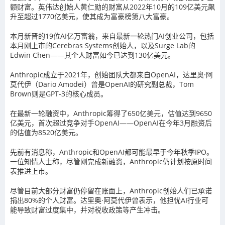
额财富。英伟达创始人黄仁勋的财富从2022年10月的109亿美元飙
升至超过1770亿美元，使其成为富豪榜第八大富豪。
本月新晋的19位AI亿万富翁，来自最新一轮热门AI创业公司，包括
本月刚上市的Cerebras Systems创始人，以及Surge Lab的
Edwin Chen——其个人财富如今已达到130亿美元。
Anthropic成立于2021年，创始团队大都来自OpenAI，达里奥·阿
莫代伊（Dario Amodei）曾是OpenAI的研究副总裁，Tom
Brown则是GPT-3的核心成员。
在最新一轮融资中，Anthropic筹得了650亿美元，估值达到9650
亿美元，首次超过竞争对手OpenAI——OpenAI在今年3月融资后
的估值为8520亿美元。
先前有消息称，Anthropic和OpenAI都可能最早于今年秋季IPO。
一位知情人士称，尽管刚完成新融资，Anthropic仍计划按原时间
表推进上市。
尽管目前大部分财富仍停留在账面上，Anthropic创始人们已承诺
捐出80%的个人财富。达里奥·阿莫代伊曾表示，他担忧AI行业可
能导致财富过度集中，并对税收政策等产生冲击。