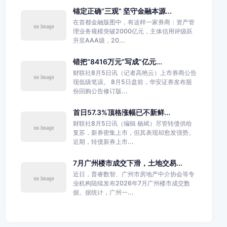
锚定正确“三观” 坚守金融本源...
在首都金融版图中，有这样一家券商：资产管
理业务规模突破2000亿元，主体信用评级跃
升至AAA级，20...
错把“8416万元”写成“亿元...
财联社8月5日讯（记者高艳云）上市券商公告
现低级笔误。 8月5日盘前，华安证券发布股
份回购公告修订版...
首日57.3%顶格涨幅已不新鲜...
财联社8月5日讯（编辑 杨斌）尽管转债供给
复苏，新券密集上市，但其表现却愈发强势。
近期，转债新券上市...
7月广州楼市成交下滑，土地交易...
近日，普睿数智、广州市房地产中介协会等专
业机构陆续发布2026年7月广州楼市成交数
据。据统计，广州一...