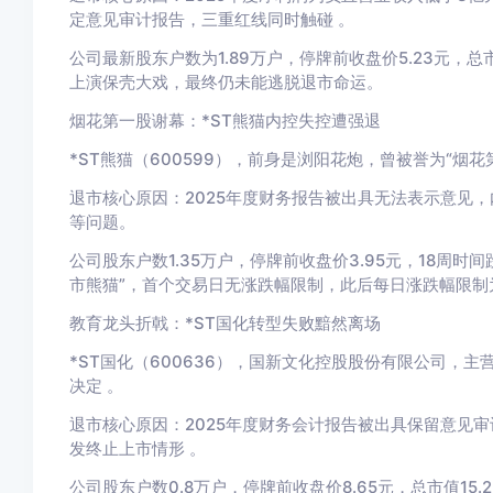
定意见审计报告，三重红线同时触碰 。
公司最新股东户数为1.89万户，停牌前收盘价5.23元，总市
上演保壳大戏，最终仍未能逃脱退市命运。
烟花第一股谢幕：*ST熊猫内控失控遭强退
*ST熊猫（600599），前身是浏阳花炮，曾被誉为“烟花
退市核心原因：2025年度财务报告被出具无法表示意见，
等问题。
公司股东户数1.35万户，停牌前收盘价3.95元，18周时间
市熊猫”，首个交易日无涨跌幅限制，此后每日涨跌幅限制为
教育龙头折戟：*ST国化转型失败黯然离场
*ST国化（600636），国新文化控股股份有限公司，主
决定 。
退市核心原因：2025年度财务会计报告被出具保留意见
发终止上市情形 。
公司股东户数0.8万户，停牌前收盘价8.65元，总市值1