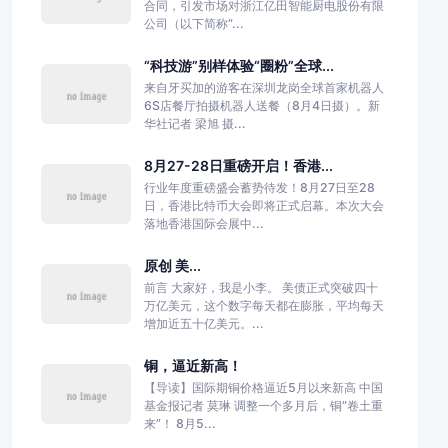
合同，引发市场对浙江亿田智能厨电股份有限
公司（以下简称“...
“科技游”别样体验“圈粉”全球...
来自牙买加的游客在深圳龙岗全球首家机器人
6S店餐厅拍摄机器人送餐（8月4日摄）。新
华社记者 梁旭 摄...
8月27-28日重磅开启！香港...
行业年度重磅盛会蓄势待发！8月27日至28
日，香港比特币大会即将正式启幕。本次大会
落地香港国际会展中...
原创 美...
前言 大家好，我是小李。 美债正式突破四十
万亿美元，这个数字每天都在膨胀，平均每天
增加近五十亿美元。...
铜，逼近新高！
【导读】国际期铜价格逼近5月以来新高 中国
基金报记者 莫琳 调整一个多月后，铜“卷土重
来”！ 8月5...