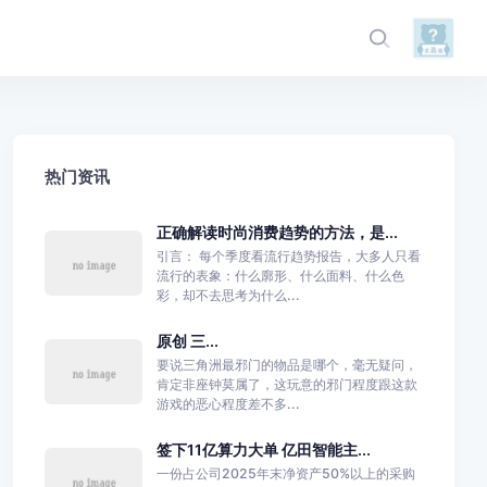
热门资讯
正确解读时尚消费趋势的方法，是...
引言： 每个季度看流行趋势报告，大多人只看
流行的表象：什么廓形、什么面料、什么色
彩，却不去思考为什么...
原创 三...
要说三角洲最邪门的物品是哪个，毫无疑问，
肯定非座钟莫属了，这玩意的邪门程度跟这款
游戏的恶心程度差不多...
签下11亿算力大单 亿田智能主...
一份占公司2025年末净资产50%以上的采购