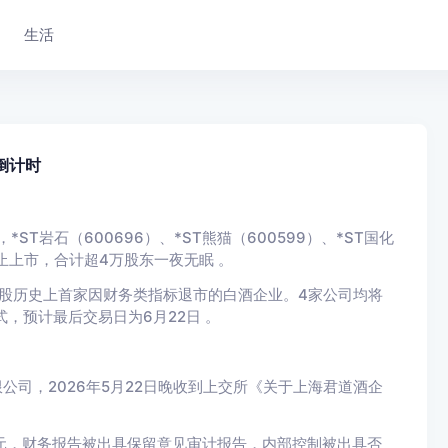
生活
倒计时
ST岩石（600696）、*ST熊猫（600599）、*ST国化
告终止上市，合计超4万股东一夜无眠 。
A股历史上首家因财务类指标退市的白酒企业。4家公司均将
，预计最后交易日为6月22日 。
限公司，2026年5月22日晚收到上交所《关于上海君道酒企
亿元，财务报告被出具保留意见审计报告，内部控制被出具否