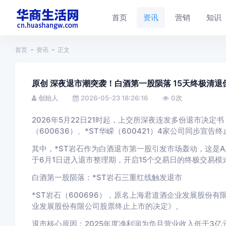
首页
资讯
营销
知识
首页
资讯
正文
原创 深夜退市潮突袭！白酒第一股陨落 15天终极清退
创始人
2026-05-23 18:26:16
0
次
2026年5月22日21时起，上交所深夜连发多份退市决定书，*
（600636）、*ST华嵘（600421）4家公司同步宣
其中，*ST岩石作为白酒退市第一股引发市场轰动，这是
于6月1日进入退市整理期，开启15个交易日的终极交易模式
白酒第一股陨落：*ST岩石三重红线触发退市
*ST岩石（600696），原名上海君道酒企业发展股份有
业发展股份有限公司股票终止上市的决定》。
退市核心原因：2025年度净利润为负且营业收入低于3