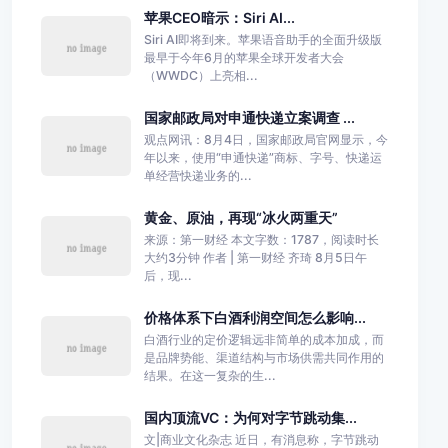
苹果CEO暗示：Siri AI...
Siri AI即将到来。苹果语音助手的全面升级版
最早于今年6月的苹果全球开发者大会
（WWDC）上亮相...
国家邮政局对申通快递立案调查 ...
观点网讯：8月4日，国家邮政局官网显示，今
年以来，使用“申通快递”商标、字号、快递运
单经营快递业务的...
黄金、原油，再现“冰火两重天”
来源：第一财经 本文字数：1787，阅读时长
大约3分钟 作者 | 第一财经 齐琦 8月5日午
后，现...
价格体系下白酒利润空间怎么影响...
白酒行业的定价逻辑远非简单的成本加成，而
是品牌势能、渠道结构与市场供需共同作用的
结果。在这一复杂的生...
国内顶流VC：为何对字节跳动集...
文|商业文化杂志 近日，有消息称，字节跳动