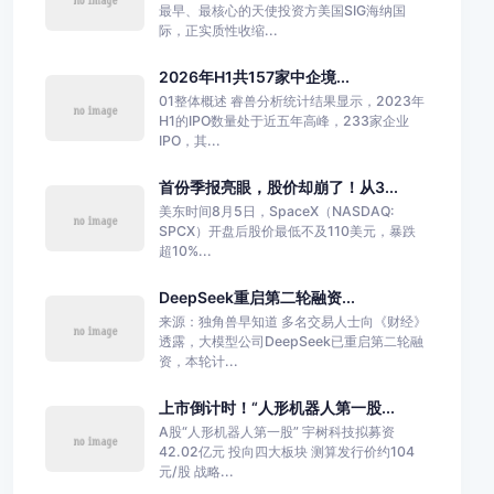
最早、最核心的天使投资方美国SIG海纳国
际，正实质性收缩...
2026年H1共157家中企境...
01整体概述 睿兽分析统计结果显示，2023年
H1的IPO数量处于近五年高峰，233家企业
IPO，其...
首份季报亮眼，股价却崩了！从3...
美东时间8月5日，SpaceX（NASDAQ:
SPCX）开盘后股价最低不及110美元，暴跌
超10%...
DeepSeek重启第二轮融资...
来源：独角兽早知道 多名交易人士向《财经》
透露，大模型公司DeepSeek已重启第二轮融
资，本轮计...
上市倒计时！“人形机器人第一股...
A股“人形机器人第一股” 宇树科技拟募资
42.02亿元 投向四大板块 测算发行价约104
元/股 战略...