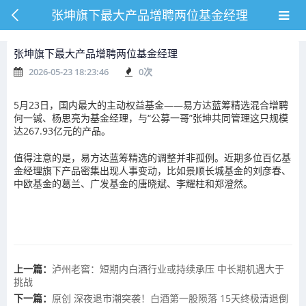
张坤旗下最大产品增聘两位基金经理
张坤旗下最大产品增聘两位基金经理
2026-05-23 18:23:46
0
次
5月23日，国内最大的主动权益
基金
——
易方达
蓝筹精选混合增聘
何一铖、杨思亮为基金经理，与“
公募一哥
”
张坤
共同管理这只规模
达267.93亿元的产品。
值得注意的是，易方达蓝筹精选的调整并非孤例。近期多位百亿基
金经理旗下产品密集出现人事变动，比如
景顺长城基金
的
刘彦春
、
中欧基金
的
葛兰
、
广发基金
的唐晓斌、
李耀柱
和郑澄然。
上一篇：
泸州老窖：短期内白酒行业或持续承压 中长期机遇大于
挑战
下一篇：
原创 深夜退市潮突袭！白酒第一股陨落 15天终极清退倒