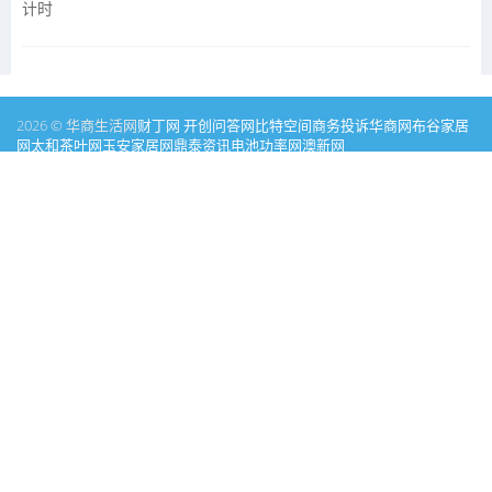
计时
2026 © 华商生活网
财丁网
开创问答网
比特空间
商务投诉
华商网
布谷家居
网
太和茶叶网
玉安家居网
鼎泰资讯
电池功率网
澳新网