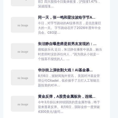
前】四大股指今日集体收涨，沪指涨1.47%，
深成指涨...
同一天，张一鸣和梁汝波给字节A...
今日，对字节跳动的AI业务而言，是信息量巨
大的一天。 字节跳动召开了2026年度年中全
员会。CEO梁...
朱洁静自曝患癌是前男友发现的：...
搜狐娱乐讯 近日，朱洁静在播客中谈及，她当
时患癌时没告诉任何人，“因为我从小就是一
个报喜不报忧的人。...
华尔街上演收割大戏！AI基金暴...
8月6日，据财闻海外资讯， 美国对冲基金管
理公司Citadel，低价接手了主打人工智能主
题投资的对冲...
黄金反弹，A股贵金属板块，连续...
今年3月份以来持续阴跌的贵金属市场，终于
迎来显著反弹。 8月6日，国际金价一度突破
4300美元/盎司...