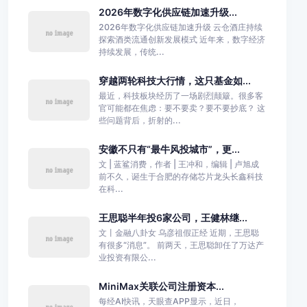
2026年数字化供应链加速升级...
2026年数字化供应链加速升级 云仓酒庄持续
探索酒类流通创新发展模式 近年来，数字经济
持续发展，传统...
穿越两轮科技大行情，这只基金如...
最近，科技板块经历了一场剧烈颠簸。很多客
官可能都在焦虑：要不要卖？要不要抄底？ 这
些问题背后，折射的...
安徽不只有“最牛风投城市”，更...
文 | 蓝鲨消费，作者 | 王冲和，编辑 | 卢旭成
前不久，诞生于合肥的存储芯片龙头长鑫科技
在科...
王思聪半年投6家公司，王健林继...
文丨金融八卦女 乌彦祖假正经 近期，王思聪
有很多“消息”。 前两天，王思聪卸任了万达产
业投资有限公...
MiniMax关联公司注册资本...
每经AI快讯，天眼查APP显示，近日，