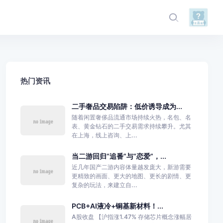
热门资讯
二手奢品交易陷阱：低价诱导成为...
随着闲置奢侈品流通市场持续火热，名包、名
表、黄金钻石的二手交易需求持续攀升。尤其
在上海，线上咨询、上...
当二游回归“追番”与“恋爱”，...
近几年国产二游内容体量越发庞大，新游需要
更精致的画面、更大的地图、更长的剧情、更
复杂的玩法，来建立自...
PCB+AI液冷+铜基新材料！...
A股收盘 【沪指涨1.47% 存储芯片概念涨幅居