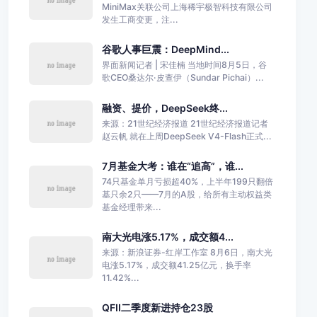
MiniMax关联公司上海稀宇极智科技有限公司
发生工商变更，注...
谷歌人事巨震：DeepMind...
界面新闻记者 | 宋佳楠 当地时间8月5日，谷
歌CEO桑达尔·皮查伊（Sundar Pichai）...
融资、提价，DeepSeek终...
来源：21世纪经济报道 21世纪经济报道记者
赵云帆 就在上周DeepSeek V4-Flash正式...
7月基金大考：谁在“追高”，谁...
74只基金单月亏损超40%，上半年199只翻倍
基只余2只——7月的A股，给所有主动权益类
基金经理带来...
南大光电涨5.17%，成交额4...
来源：新浪证券-红岸工作室 8月6日，南大光
电涨5.17%，成交额41.25亿元，换手率
11.42%...
QFII二季度新进持仓23股