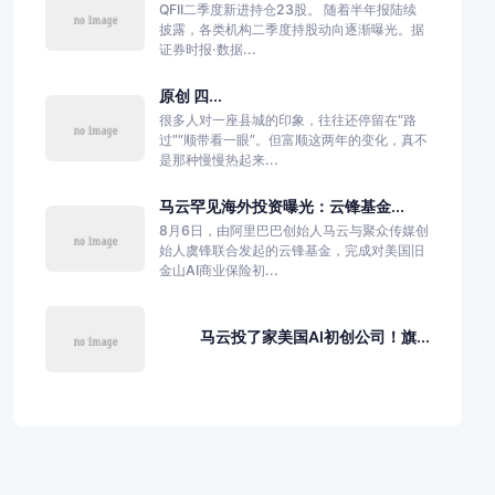
QFII二季度新进持仓23股。 随着半年报陆续
披露，各类机构二季度持股动向逐渐曝光。据
证券时报·数据...
原创 四...
很多人对一座县城的印象，往往还停留在“路
过”“顺带看一眼”。但富顺这两年的变化，真不
是那种慢慢热起来...
马云罕见海外投资曝光：云锋基金...
8月6日，由阿里巴巴创始人马云与聚众传媒创
始人虞锋联合发起的云锋基金，完成对美国旧
金山AI商业保险初...
马云投了家美国AI初创公司！旗...