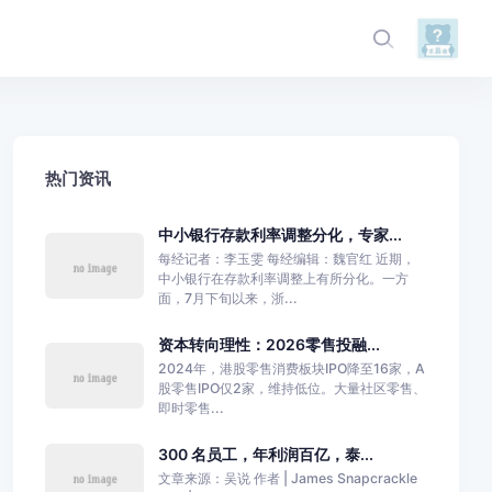
热门资讯
中小银行存款利率调整分化，专家...
每经记者：李玉雯 每经编辑：魏官红 近期，
中小银行在存款利率调整上有所分化。一方
面，7月下旬以来，浙...
资本转向理性：2026零售投融...
2024年，港股零售消费板块IPO降至16家，A
股零售IPO仅2家，维持低位。大量社区零售、
即时零售...
300 名员工，年利润百亿，泰...
文章来源：吴说 作者 | James Snapcrackle