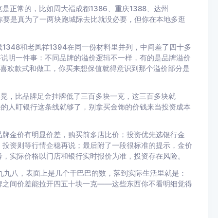
正常的，比如周大福成都1386、重庆1388、达州
，你要是真为了一两块跑城际去比就没必要，但你在本地多逛
348和老凤祥1394在同一份材料里并列，中间差了四十多
够说明一件事：不同品牌的溢价逻辑不一样，有的是品牌溢价
不喜欢款式和做工，你买来想保值就得意识到那个溢价部分是
之间晃，比品牌足金挂牌低了三百多块一克，这三百多块就
金条的人盯银行这条线就够了，别拿买金饰的价钱来当投资成本
品牌金价有明显价差，购买前多店比价；投资优先选银行金
，投资则等行情企稳再说；最后附了一段很标准的提示，金价
考，实际价格以门店和银行实时报价为准，投资存在风险。
盘九九八，表面上是几个干巴巴的数，落到实际生活里就是：
牌之间价差能拉开四五十块一克——这些东西你不看明细觉得