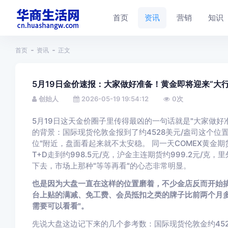
首页
资讯
营销
知识
首页
资讯
正文
5月19日金价速报：大家做好准备！黄金即将迎来“大行
创始人
2026-05-19 19:54:12
0
次
5月19日这天金价圈子里传得最凶的一句话就是"大家做
的背景：国际现货伦敦金报到了约4528美元/盎司这个位
位"附近，盘面看起来就不太安稳。 同一天COMEX黄金期
T+D走到约998.5元/克，沪金主连期货约999.2元/
下去，市场上那种"等等再看"的心态非常明显。
也是因为大盘一直在这样的位置磨着，不少金店反而开始
台上贴的满减、免工费、会员抵扣之类的牌子比前两个月多
需要可以看看"。
先说大盘这边记下来的几个参考数：国际现货伦敦金约4528