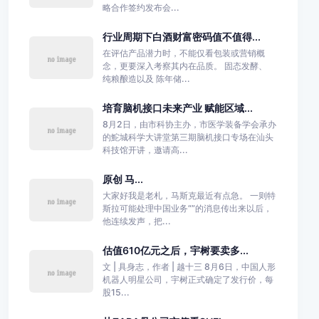
略合作签约发布会...
行业周期下白酒财富密码值不值得...
在评估产品潜力时，不能仅看包装或营销概
念，更要深入考察其内在品质。 固态发酵、
纯粮酿造以及 陈年储...
培育脑机接口未来产业 赋能区域...
8月2日，由市科协主办，市医学装备学会承办
的鮀城科学大讲堂第三期脑机接口专场在汕头
科技馆开讲，邀请高...
原创 马...
大家好我是老札，马斯克最近有点急。 一则特
斯拉可能处理中国业务“”的消息传出来以后，
他连续发声，把...
估值610亿元之后，宇树要卖多...
文 | 具身志，作者 | 越十三 8月6日，中国人形
机器人明星公司，宇树正式确定了发行价，每
股15...