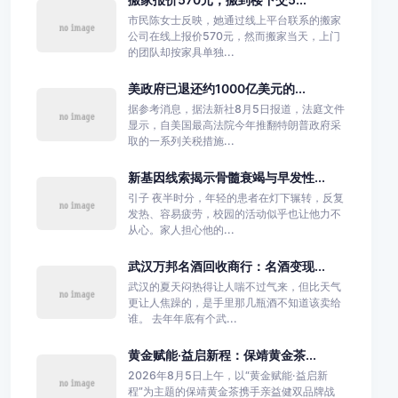
市民陈女士反映，她通过线上平台联系的搬家
公司在线上报价570元，然而搬家当天，上门
的团队却按家具单独...
美政府已退还约1000亿美元的...
据参考消息，据法新社8月5日报道，法庭文件
显示，自美国最高法院今年推翻特朗普政府采
取的一系列关税措施...
新基因线索揭示骨髓衰竭与早发性...
引子 夜半时分，年轻的患者在灯下辗转，反复
发热、容易疲劳，校园的活动似乎也让他力不
从心。家人担心他的...
武汉万邦名酒回收商行：名酒变现...
武汉的夏天闷热得让人喘不过气来，但比天气
更让人焦躁的，是手里那几瓶酒不知道该卖给
谁。 去年年底有个武...
黄金赋能·益启新程：保靖黄金茶...
2026年8月5日上午，以“黄金赋能·益启新
程”为主题的保靖黄金茶携手亲益健双品牌战