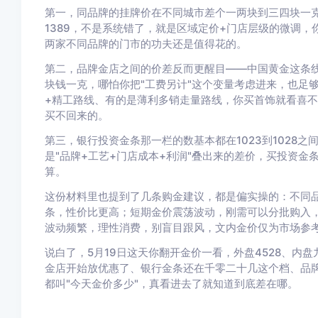
第一，同品牌的挂牌价在不同城市差个一两块到三四块一克是
1389，不是系统错了，就是区域定价+门店层级的微调
两家不同品牌的门市的功夫还是值得花的。
第二，品牌金店之间的价差反而更醒目——中国黄金这条线1
块钱一克，哪怕你把"工费另计"这个变量考虑进来，也足
+精工路线、有的是薄利多销走量路线，你买首饰就看喜
买不回来的。
第三，银行投资金条那一栏的数基本都在1023到1028
是"品牌+工艺+门店成本+利润"叠出来的差价，买投资
算。
这份材料里也提到了几条购金建议，都是偏实操的：不同
条，性价比更高；短期金价震荡波动，刚需可以分批购入
波动频繁，理性消费，别盲目跟风，文内金价仅为市场参
说白了，5月19日这天你翻开金价一看，外盘4528、内
金店开始放优惠了、银行金条还在千零二十几这个档、品
都叫"今天金价多少"，真看进去了就知道到底差在哪。