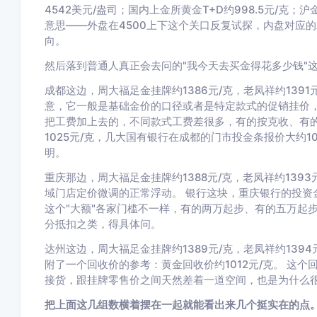
4542美元/盎司；国内上金所黄金T+D约998.5元/克；
意思——外盘在4500上下这个关口反复试探，内盘对应
向。
然后落到普通人真正会去问的"我今天去买金得花多少钱"
成都这边，周大福足金挂牌约1386元/克，老凤祥约1391
意，它一般是基础金价的口径或者是特定款式的促销挂价
把工费加上去的，不同款式工费差很多，有的按克收、有的
1025元/克，几大国有银行在成都的门市投金条报价大约1
明。
重庆那边，周大福足金挂牌约1388元/克，老凤祥约13
域门店定价微调的正常浮动。 银行这块，重庆银行的投资金
这个"大额"各家门槛不一样，有的两万起步、有的五万起
分抵扣之类，得具体问。
达州这边，周大福足金挂牌约1389元/克，老凤祥约1394
附了一个回收价的参考：黄金回收价约1012元/克。 这
接货，跟挂牌零售价之间天然差着一道空间，也是为什么很
把上面这几组数横着摆在一起就能看出来几个挺实在的点