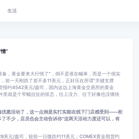
生活
情”
好准备，黄金要来大行情了"，倒不是谁在喊单，而是一个很实
置，前一天刚跌了差不多11美元，正好压在所谓"关键支撑
货报约4542美元/盎司，国内这边上海黄金交易所的黄金
克，里外里就是个窄幅拉扯的状态，往上没力、往下好像也没痛快
搞优惠活动了，这一点倒是实打实能在线下门店感受到——柜
了不少，店员也会主动告诉你"这两天活动力度还可以，有
美元/盎司，较前一日微跌约11美元；COMEX黄金期货约