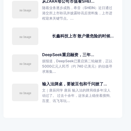
从ZARA母公司市值看SHEI...
随着业务逐步成熟，希音（SHEIN）近日通过
港交所上市聆讯并披露聆讯后资料集，上市进
程迎来关键节点。...
长鑫科技上市 散户最危险的时候...
DeepSeek重启融资，三年...
据报道，DeepSeek已重启第二轮融资，正以
5000亿元人民币（约 740 亿美元）的估值寻
求筹集...
输入法牌桌，要被豆包和千问掀了...
文｜唐辰同学 唐辰 输入法的牌局很多年没人
动过了。 过去十余年，这张桌上稳坐着搜狗、
百度、讯飞等玩...