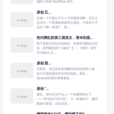
编译 | 深潮 TechFlow 原文...
原创 五...
先抛一个可能让不少人不舒服的判断：五年之
后决定一个普通家庭财富位置的，不是你今天
选对了哪一类资产，而...
初代网红奶茶三易其主，资本到底...
线下茶饮已经过反复验证，并拥有成熟的供应
链，是PE眼里的“小确幸” 文 ｜《财经》研究
员 柯愉乐 记...
原创 股...
马斯克，这位曾经备受瞩目的科技领军人物，
如今正面临着前所未有的危机。最近，
SpaceX的股价遭遇重创...
原创 “...
最近，海外社交平台上一个热梗悄悄火了
——“带空箱子来中国”。 乍一听像段子，翻开
数据才发现：这背后是...
搬家报价570元，搬到楼下交5...