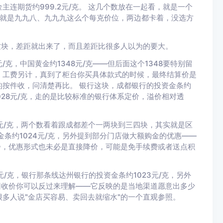
沪金主连期货约999.2元/克。 这几个数放在一起看，就是一个
的就是九九八、九九九这么个每克价位，两边都卡着，没选方
这块，差距就出来了，而且差距比很多人以为的要大。
元/克，中国黄金约1348元/克——但后面这个1348要特别留
，工费另计，真到了柜台你买具体款式的时候，最终结算价是
按件收，问清楚再比。 银行这块，成都银行的投资金条约
028元/克，走的是比较标准的银行体系定价，溢价相对透
93元/克，两个数看着跟成都差个一两块到三四块，其实就是区
条约1024元/克，另外提到部分门店做大额购金的优惠——
步，优惠形式也未必是直接降价，可能是免手续费或者送点积
元/克，银行那条线达州银行的投资金条约1023元/克，另外
个回收价你可以反过来理解——它反映的是当地渠道愿意出多少
多人说"金店买容易、卖回去就缩水"的一个直观参照。
。