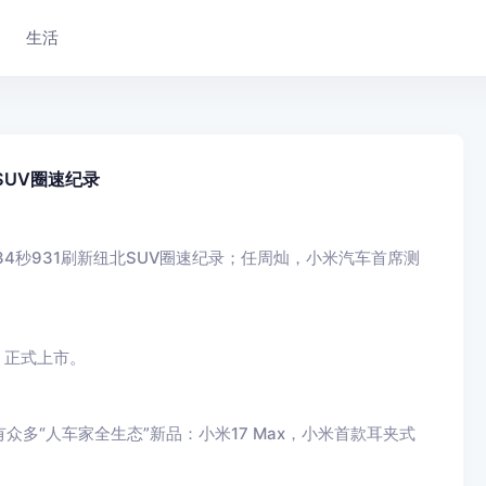
生活
SUV圈速纪录
分34秒931刷新纽北SUV圈速纪录；任周灿，小米汽车首席测
0 正式上市。
还有众多“人车家全生态”新品：小米17 Max，小米首款耳夹式