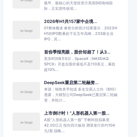
最早、最核心的天使投资方美国SIG海纳国
际，正实质性收缩...
2026年H1共157家中企境...
01整体概述 睿兽分析统计结果显示，2023年
H1的IPO数量处于近五年高峰，233家企业
IPO，其...
首份季报亮眼，股价却崩了！从3...
美东时间8月5日，SpaceX（NASDAQ:
SPCX）开盘后股价最低不及110美元，暴跌
超10%...
DeepSeek重启第二轮融资...
来源：独角兽早知道 多名交易人士向《财经》
透露，大模型公司DeepSeek已重启第二轮融
资，本轮计...
上市倒计时！“人形机器人第一股...
A股“人形机器人第一股” 宇树科技拟募资
42.02亿元 投向四大板块 测算发行价约104
元/股 战略...