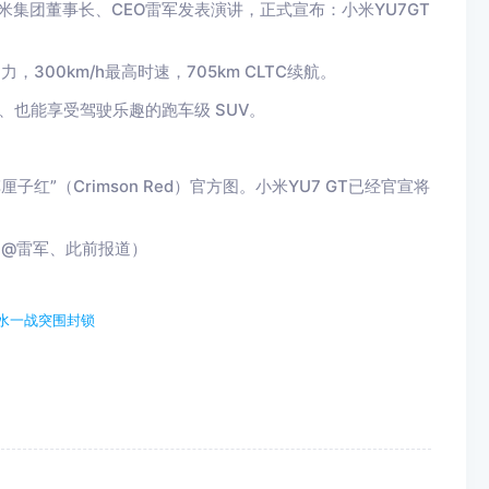
米集团董事长、CEO雷军发表演讲，正式宣布：小米YU7GT
，300km/h最高时速，705km CLTC续航。
行、也能享受驾驶乐趣的跑车级 SUV。
子红”（Crimson Red）官方图。小米YU7 GT已经官宣将
、@雷军、此前报道）
水一战突围封锁