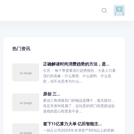
热门资讯
正确解读时尚消费趋势的方法，是...
引言： 每个季度看流行趋势报告，大多人只看
流行的表象：什么廓形、什么面料、什么色
彩，却不去思考为什么...
原创 三...
要说三角洲最邪门的物品是哪个，毫无疑问，
肯定非座钟莫属了，这玩意的邪门程度跟这款
游戏的恶心程度差不多...
签下11亿算力大单 亿田智能主...
一份占公司2025年末净资产50%以上的采购