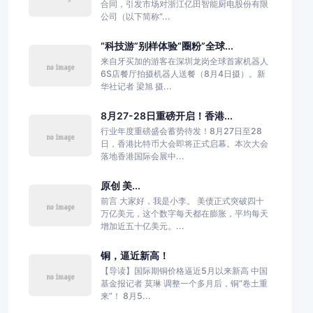
合同，引发市场对浙江亿田智能厨电股份有限
公司（以下简称“...
“科技游”别样体验“圈粉”全球...
来自牙买加的游客在深圳龙岗全球首家机器人
6S店餐厅拍摄机器人送餐（8月4日摄）。新
华社记者 梁旭 摄...
8月27-28日重磅开启！香港...
行业年度重磅盛会蓄势待发！8月27日至28
日，香港比特币大会即将正式启幕。本次大会
落地香港国际会展中...
原创 美...
前言 大家好，我是小李。 美债正式突破四十
万亿美元，这个数字每天都在膨胀，平均每天
增加近五十亿美元。...
铜，逼近新高！
【导读】国际期铜价格逼近5月以来新高 中国
基金报记者 莫琳 调整一个多月后，铜“卷土重
来”！ 8月5...