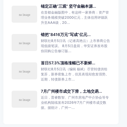
锚定正确“三观” 坚守金融本源...
在首都金融版图中，有这样一家券商：资产管
理业务规模突破2000亿元，主体信用评级跃
升至AAA级，20...
错把“8416万元”写成“亿元...
财联社8月5日讯（记者高艳云）上市券商公告
现低级笔误。 8月5日盘前，华安证券发布股
份回购公告修订版...
首日57.3%顶格涨幅已不新鲜...
财联社8月5日讯（编辑 杨斌）尽管转债供给
复苏，新券密集上市，但其表现却愈发强势。
近期，转债新券上市...
7月广州楼市成交下滑，土地交易...
近日，普睿数智、广州市房地产中介协会等专
业机构陆续发布2026年7月广州楼市成交数
据。据统计，广州一...