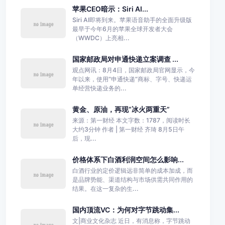
苹果CEO暗示：Siri AI...
Siri AI即将到来。苹果语音助手的全面升级版
最早于今年6月的苹果全球开发者大会
（WWDC）上亮相...
国家邮政局对申通快递立案调查 ...
观点网讯：8月4日，国家邮政局官网显示，今
年以来，使用“申通快递”商标、字号、快递运
单经营快递业务的...
黄金、原油，再现“冰火两重天”
来源：第一财经 本文字数：1787，阅读时长
大约3分钟 作者 | 第一财经 齐琦 8月5日午
后，现...
价格体系下白酒利润空间怎么影响...
白酒行业的定价逻辑远非简单的成本加成，而
是品牌势能、渠道结构与市场供需共同作用的
结果。在这一复杂的生...
国内顶流VC：为何对字节跳动集...
文|商业文化杂志 近日，有消息称，字节跳动