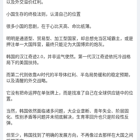
以及外交
溢价
红利。
小国生存的终极法则，认清自己的位置
很多小国的悲剧，在于心比天高、命比纸薄。
明明是通道型、贸易型、加工型国家，却总想充当区域霸主，或是
押注单一大国阵营，最终只能沦为大国博弈的炮灰。
韩国的
汉江奇迹
2.0，并非运气使然。第一代汉江奇迹依托
冷战
格
局下的美国扶持。
而第二代则依靠AI时代的半导体红利、半岛局势缓和的稳定预期，
以及清醒的外交战略。
它没有把命运押在单张牌上，而是找准了自己在全球供应链中的位
置。
当然，韩国依然面临诸多问题，大企业垄断、青年失业、阶层固
化、性别矛盾等问题并未彻底解决，
生育率
回升也只是阶段性反
弹。
但至少，韩国找到了明确的发展方向，不再像过去那样在大国之间