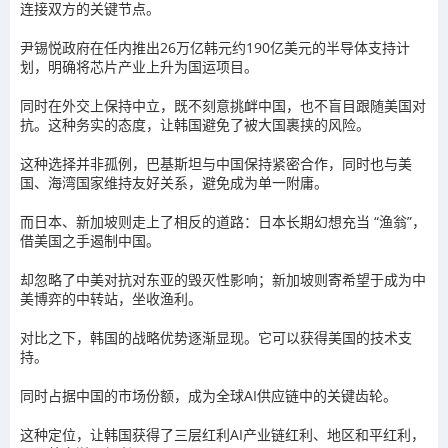
连接双方的关键节点。
尹锡悦
政府在任内推出26万亿
韩元
约190亿美元的半导体支持计
划，明确将芯片产业上升为国运项目。
同时在外交上保持中立，既不刻意挑衅中国，也不盲目跟随美国对
抗。这种务实的态度，让韩国避免了被大国裹挟的风险。
这种选择并非孤例，
巴基斯坦
与中国保持紧密合作，同时也与美
国、
海湾国家
维持友好关系，避免成为单一附庸。
而
日本
、
新加坡
则走上了相反的道路：日本长期幻想充当 “渔翁”，
借美国之手遏制中国。
却忽略了中美对抗对东亚的毁灭性影响；新加坡则寄希望于成为中
美博弈的中转站，坐收渔利。
对比之下，韩国的战略优势逐渐显现。它可以获得美国的技术支
持。
同时占据中国的市场份额，成为全球AI供应链中的关键
齿轮
。
这种定位，让韩国获得了三层红利AI产业链红利、地区和平红利，