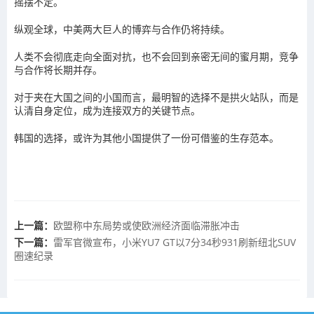
摇摆不定。
纵观全球，中美两大巨人的博弈与合作仍将持续。
人类不会彻底走向全面对抗，也不会回到亲密无间的蜜月期，竞争
与合作将长期并存。
对于夹在大国之间的小国而言，最明智的选择不是拱火站队，而是
认清自身定位，成为连接双方的关键节点。
韩国的选择，或许为其他小国提供了一份可借鉴的生存范本。
上一篇：
欧盟称中东局势或使欧洲经济面临滞胀冲击
下一篇：
雷军官微宣布，小米YU7 GT以7分34秒931刷新纽北SUV
圈速纪录