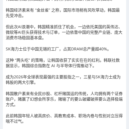
韩国经济素来有 “金丝雀” 之称，国际市场稍有风吹草动，韩国最
先受冲击。
但此次AI浪潮中，韩国精准抓住了机会，一边依托美国的
英伟达
、
微软
等AI巨头获得技术与订单，一边依靠中国的完整
产业链
、庞大
消费市场稳固基本盘。
SK海力士位于中国无锡的工厂，占其DRAM总产量超40%。
这种 “两头吃” 的策略，让韩国收获了实实在在的红利。韩联社数
据显示，韩国综合指数在 AI 与半导体行情推动下。
成为2026年全球表现最强的主要股指之一，三星与SK海力士成为
韩股的两大引擎。
韩国
散户
素来有全民
炒股
、
杠杆
赌国运的传统，人均拥有两个证券
账户，赌赢了幻想会所享乐，赌输了的要么破罐破摔要么选择极端
方式。
此前韩国年轻人被高房价、高教育成本、职场内卷与性别对立压得
喘不过气。