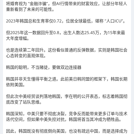
将婚育视为 “金融诈骗”，但AI行情带来的财富效应，让部分年轻人
重新看到了未来的可能性。
2023年韩国总和生育率仅0.72，位居全球最低，堪称 “人口ICU”。
但2025年这一数据回升至0.8，出生人数达25.45万，为15年来最
大年度增幅。
也是连续第二年回升。这份看似普通的反弹数据，实则是韩国社会
心态转变的直观体现。
韩国的聪明，不当赌徒，要做双边连接器
韩国并非天生懂得平衡之道。此前美日韩同盟的框架下，韩国长期
依附美国。
但此次中美经贸谈判落地韩国，
李在明
的公开表态，标志着韩国彻
底改变了站队思维。
韩国深知，中美只要不彻底决裂，竞争反而能带来更多订单与技术
迭代空间，但如果中美失控对抗，韩国将首当其冲成为牺牲品。
因此，韩国既没有彻底倒向美国，也没有疏远中国，而是选择成为