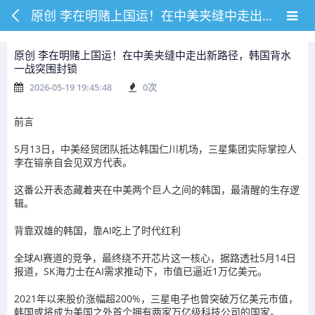
原创 李在明赌上国运！在中美夹缝中走出新路径，韩国背水一战突围封锁
原创 李在明赌上国运！在中美夹缝中走出新路径，韩国背水
一战突围封锁
2026-05-19 19:45:48
0
次
前言
5月13日，中美经贸团队抵达韩国仁川机场，
三星集团
实际掌控人
李在镕
亲自会见双方代表。
这番公开表态藏着夹在中美两个巨人之间的韩国，最清醒的生存逻
辑。
背靠双雄的韩国，靠AI吃上了时代
红利
全球AI赛道的竞争，最终绕不开
芯片
这一核心，据
路透社
5月14日
报道，
SK海力士
在AI需求推动下，市值已逼近1万亿美元。
2021年以来股价涨幅超200%，
三星电子
也曾突破万亿美元市值，
韩国或将成为
美国
之外首个拥有两家万亿级科技公司的国家。