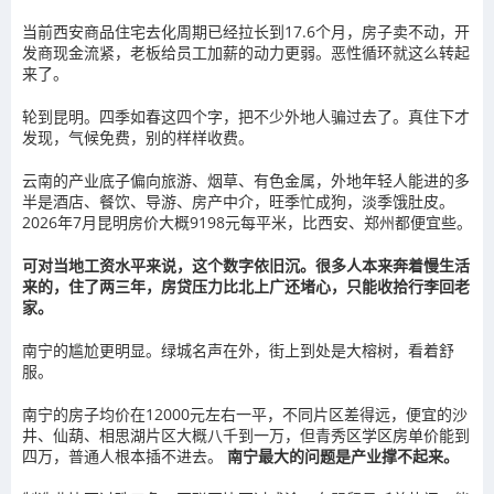
当前西安商品住宅去化周期已经拉长到17.6个月，房子卖不动，开
发商现金流紧，老板给员工加薪的动力更弱。恶性循环就这么转起
来了。
轮到昆明。四季如春这四个字，把不少外地人骗过去了。真住下才
发现，气候免费，别的样样收费。
云南的产业底子偏向旅游、烟草、有色金属，外地年轻人能进的多
半是酒店、餐饮、导游、房产中介，旺季忙成狗，淡季饿肚皮。
2026年7月昆明房价大概9198元每平米，比西安、郑州都便宜些。
可对当地工资水平来说，这个数字依旧沉。很多人本来奔着慢生活
来的，住了两三年，房贷压力比北上广还堵心，只能收拾行李回老
家。
南宁的尴尬更明显。绿城名声在外，街上到处是大榕树，看着舒
服。
南宁的房子均价在12000元左右一平，不同片区差得远，便宜的沙
井、仙葫、相思湖片区大概八千到一万，但青秀区学区房单价能到
四万，普通人根本插不进去。
南宁最大的问题是产业撑不起来。