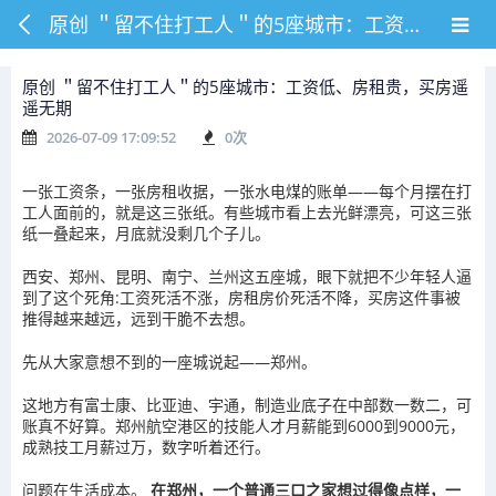
原创 ＂留不住打工人＂的5座城市：工资低、房租贵，买房遥遥无期
原创 ＂留不住打工人＂的5座城市：工资低、房租贵，买房遥
遥无期
2026-07-09 17:09:52
0
次
一张工资条，一张房租收据，一张水电煤的账单——每个月摆在打
工人面前的，就是这三张纸。有些城市看上去光鲜漂亮，可这三张
纸一叠起来，月底就没剩几个子儿。
西安、郑州、昆明、南宁、兰州这五座城，眼下就把不少年轻人逼
到了这个死角:工资死活不涨，房租房价死活不降，买房这件事被
推得越来越远，远到干脆不去想。
先从大家意想不到的一座城说起——郑州。
这地方有富士康、比亚迪、宇通，制造业底子在中部数一数二，可
账真不好算。郑州航空港区的技能人才月薪能到6000到9000元，
成熟技工月薪过万，数字听着还行。
问题在生活成本。
在郑州，一个普通三口之家想过得像点样，一