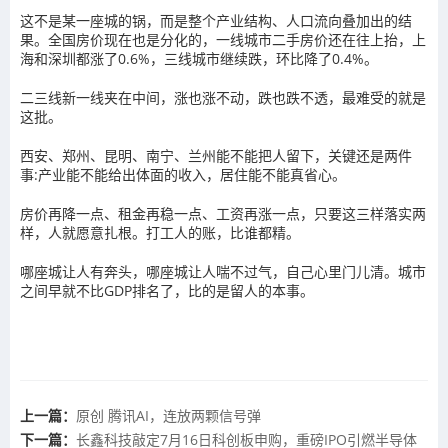
这不是某一座城的锅，而是整个产业结构、人口流向叠加出的结
果。全国房价现在也是分化的，一线城市二手房价还在往上抬，上
海和深圳都涨了0.6%，三线城市继续跌，环比降了0.4%。
二三线新一线夹在中间，涨也涨不动，跌也跌不透，最难受的就是
这批。
西安、郑州、昆明、南宁、兰州能不能把人留下，关键还是两件
事:产业能不能给出体面的收入，居住能不能真省心。
房价再降一点、租金再稳一点、工资再涨一点，只要这三样落实两
样，人就愿意扎根。打工人的账，比谁都精。
哪座城让人有奔头，哪座城让人喘不过气，自己心里门儿清。城市
之间早就不比GDP排名了，比的是留人的本事。
上一篇：
原创 腾讯AI，连放两颗信号弹
下一篇：
长鑫科技敲定7月16日科创板申购，重磅IPO引燃半导体