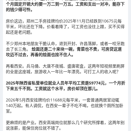
个月固定开销大约要一万二到一万五。工资和支出一对冲，能存下
的钱少得可怜。
房价这边，郑州二手房挂牌均价2025年11月已经跌到10675元每
平米，环比还在下降。价看着降了，可工资也没往上蹭，买不买得
起还是老问题。
不少郑州本地朋友干脆认命，退到开封、许昌落脚，或者一咬牙跑
去了长三角。
烩面还是二十来块一碗，青菜也不贵，可房贷这道
坎迈不过去，再香的烩面也拴不住人。
再看西安。兵马俑、大唐不夜城、盛唐密盒，这两年短视频里刷屏
的全是这座城，旅游收入一年比一年漂亮。可打工人的收入呢？
2025年陕西省私营单位就业人员年平均工资是59774元，一个月折
下来五千不到。工资就这个水平，房价却顶在那儿。
2026年5月西安挂牌均价11688元每平米，一套普通两居室动辄
140万起。有人调侃，在西安一辈子不吃不喝，也就换个厕所加卧
室。
更麻烦的是产业。西安高端岗位就那么几个研究所撑着，这两年别
说涨薪，能保住岗位就不错了。