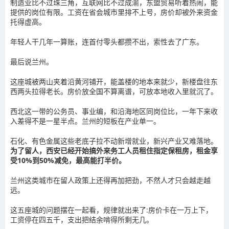
制造业比不过珠三角，互联网比不过成渝，东盟贸易听着热闹，能
提供的岗位有限。工资在省会城市里排不上号，房价却被外来资金
托得虚高。
年轻人干几年一算账，连首付零头都攒不出，索性去了广东。
最后说兰州。
这座城被两山夹着沿黄河铺开，能盖楼的地本来就少，新楼盘往东
西两头拉得老长。房价放全国不算离谱，可放本地收入里就沉了。
西北这一带的公务员、事业编，和沿海地区同岗位比，一年下来收
入差得不是一星半点。兰州的短板在产业单一。
石化、有色金属这些老底子拉不动新增就业，新兴产业又难落地。
为了留人，西安已经开始搞外来务工人员租住指定保租房，租金享
受10%到50%减免，最高能打半价。
兰州这类城市在留人政策上还得再加把劲，不然人才只会越走越
远。
这五座城的问题摆在一起看，规律就出来了:房价卡在一万上下，
工资停在四五千，支出把结余啃得所剩无几。