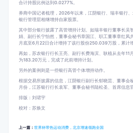
合计持股比例达到0.0277%。
券商中国记者梳理，2026年以来，江阴银行、瑞丰银行
银行管理层相继增持自家股票。
其中部分银行披露了高管增持计划。如瑞丰银行董事长吴
娟、副行长宁怡然，董事会秘书章国江、职工董事章红凤共
月底至6月22日合计增持了该行股份250.039万股，累计
再如，苏农银行行长王亮、副行长费海滨、耿植从去年11月
为183.20万元，完成了此前增持计划。
另外的案例则是一些银行高管个体增持动作。
根据交易所披露的信息，江阴银行副行长郁晓芸、董事会秘
月份，江苏银行行长袁军、董事会秘书陆松圣、首席信息
排版：刘珺宇
校对：苏焕文
上一篇：
世界杯带热运动消费，北京增速领跑全国