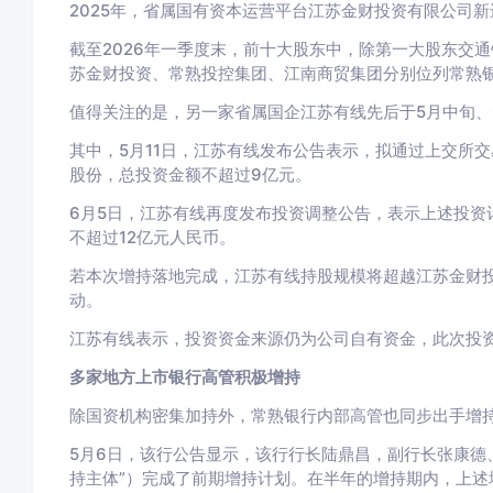
2025年，省属国有资本运营平台江苏金财投资有限公司新进
截至2026年一季度末，前十大股东中，除第一大股东交通
苏金财投资、常熟投控集团、江南商贸集团分别位列常熟
值得关注的是，另一家省属国企江苏有线先后于5月中旬、
其中，5月11日，江苏有线发布公告表示，拟通过上交所交
股份，总投资金额不超过9亿元。
6月5日，江苏有线再度发布投资调整公告，表示上述投资
不超过12亿元人民币。
若本次增持落地完成，江苏有线持股规模将超越江苏金财
动。
江苏有线表示，投资资金来源仍为公司自有资金，此次投
多家地方上市银行高管积极增持
除国资机构密集加持外，常熟银行内部高管也同步出手增
5月6日，该行公告显示，该行行长陆鼎昌，副行长张康德
持主体”）完成了前期增持计划。在半年的增持期内，上述增