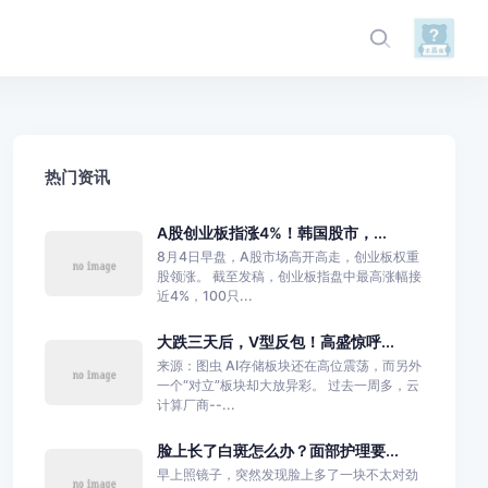
热门资讯
A股创业板指涨4%！韩国股市，...
8月4日早盘，A股市场高开高走，创业板权重
股领涨。 截至发稿，创业板指盘中最高涨幅接
近4%，100只...
大跌三天后，V型反包！高盛惊呼...
来源：图虫 AI存储板块还在高位震荡，而另外
一个“对立”板块却大放异彩。 过去一周多，云
计算厂商--...
脸上长了白斑怎么办？面部护理要...
早上照镜子，突然发现脸上多了一块不太对劲