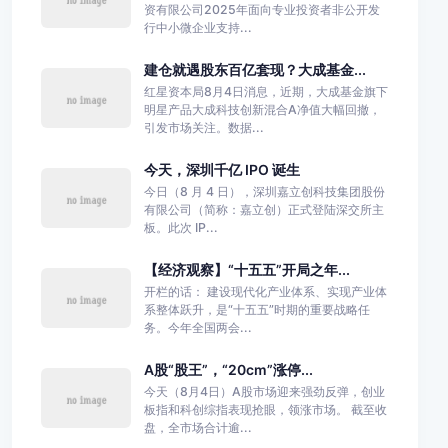
资有限公司2025年面向专业投资者非公开发
行中小微企业支持...
建仓就遇股东百亿套现？大成基金...
红星资本局8月4日消息，近期，大成基金旗下
明星产品大成科技创新混合A净值大幅回撤，
引发市场关注。数据...
今天，深圳千亿 IPO 诞生
今日（8 月 4 日），深圳嘉立创科技集团股份
有限公司（简称：嘉立创）正式登陆深交所主
板。此次 IP...
【经济观察】“十五五”开局之年...
开栏的话： 建设现代化产业体系、实现产业体
系整体跃升，是“十五五”时期的重要战略任
务。今年全国两会...
A股“股王”，“20cm”涨停...
今天（8月4日）A股市场迎来强劲反弹，创业
板指和科创综指表现抢眼，领涨市场。 截至收
盘，全市场合计逾...