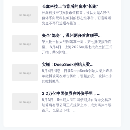
长鑫科技上市背后的资本“长跑”
长鑫科技登顶A股市值榜首，被认为是A股估
值体系向硬科技倾斜的标志性事件，它意味着
资金不再只追逐存量资...
央企“隐身”，温州两任首富联手...
第六批土拍大战刚落幕一周，第七批便接踵而
至。 8月4日，上海2026年第七批次土拍正式
开拍，共5宗地...
实锤！DeepSeek创始人梁...
8月4日消息，日前DeepSeek创始人梁文峰早
年微博被网友考古扒出，引起热议。 被扒出来
的微博账号...
3.2万亿中国债券在外资手里，...
8月3日，5年期人民币国债期货在香港交易及
结算所有限公司正式挂牌上市，成为离岸市场
首只、也是当下唯一...