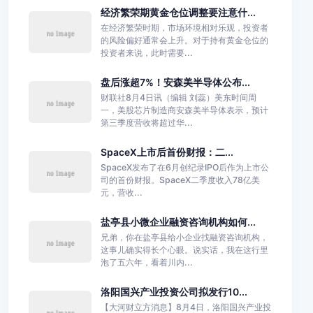
经济繁荣期黄金仓位调整要注意什...
在经济繁荣时期，市场环境相对乐观，投资者
的风险偏好通常会上升。对于持有黄金仓位的
投资者来说，此时需要...
盘后涨超7%！安森美半导体公布...
财联社8月4日讯（编辑 刘蕊）美东时间周
一，美股芯片制造商安森美半导体表示，预计
第三季度营收将超过华...
SpaceX上市后首份财报：二...
SpaceX发布了在6月创纪录IPO后作为上市公
司的首份财报。SpaceX二季度收入78亿美
元，营收...
盐亭县小微企业融资咨询机构如何...
兄弟，你在盐亭县给小企业找融资咨询机构，
这事儿确实得长个心眼。说实话，我在这行里
泡了五六年，看着川内...
洛阳国兴产业投资公司拟发行10...
【大河财立方消息】8月4日，洛阳国兴产业投