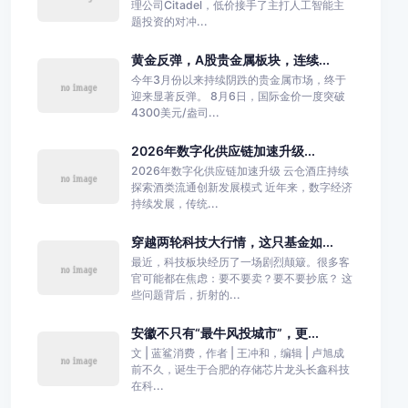
理公司Citadel，低价接手了主打人工智能主
题投资的对冲...
黄金反弹，A股贵金属板块，连续...
今年3月份以来持续阴跌的贵金属市场，终于
迎来显著反弹。 8月6日，国际金价一度突破
4300美元/盎司...
2026年数字化供应链加速升级...
2026年数字化供应链加速升级 云仓酒庄持续
探索酒类流通创新发展模式 近年来，数字经济
持续发展，传统...
穿越两轮科技大行情，这只基金如...
最近，科技板块经历了一场剧烈颠簸。很多客
官可能都在焦虑：要不要卖？要不要抄底？ 这
些问题背后，折射的...
安徽不只有“最牛风投城市”，更...
文 | 蓝鲨消费，作者 | 王冲和，编辑 | 卢旭成
前不久，诞生于合肥的存储芯片龙头长鑫科技
在科...