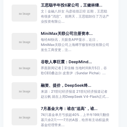
王思聪半年投6家公司，王健林继...
文丨金融八卦女 乌彦祖假正经 近期，王思聪
有很多“消息”。 前两天，王思聪卸任了万达产
业投资有限公...
MiniMax关联公司注册资本...
每经AI快讯，天眼查APP显示，近日，
MiniMax关联公司上海稀宇极智科技有限公司
发生工商变更，注...
谷歌人事巨震：DeepMind...
界面新闻记者 | 宋佳楠 当地时间8月5日，谷
歌CEO桑达尔·皮查伊（Sundar Pichai）...
融资、提价，DeepSeek终...
来源：21世纪经济报道 21世纪经济报道记者
赵云帆 就在上周DeepSeek V4-Flash正式...
7月基金大考：谁在“追高”，谁...
74只基金单月亏损超40%，上半年199只翻倍
基只余2只——7月的A股，给所有主动权益类
基金经理带来...