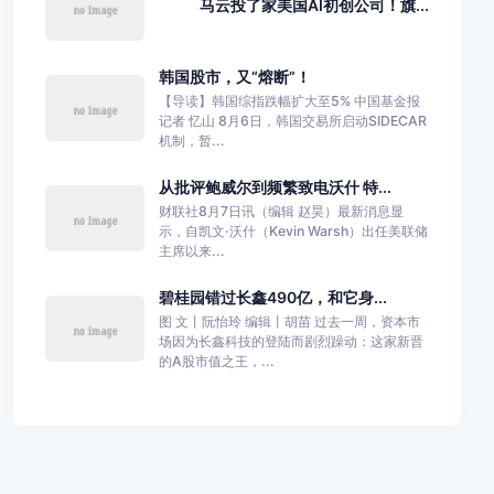
马云投了家美国AI初创公司！旗...
韩国股市，又“熔断”！
【导读】韩国综指跌幅扩大至5% 中国基金报
记者 忆山 8月6日，韩国交易所启动SIDECAR
机制，暂...
从批评鲍威尔到频繁致电沃什 特...
财联社8月7日讯（编辑 赵昊）最新消息显
示，自凯文·沃什（Kevin Warsh）出任美联储
主席以来...
碧桂园错过长鑫490亿，和它身...
图 文丨阮怡玲 编辑丨胡苗 过去一周，资本市
场因为长鑫科技的登陆而剧烈躁动：这家新晋
的A股市值之王，...