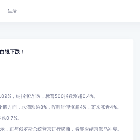
生活
白银下跌！
9%，纳指涨近1%，标普500指数涨超0.4%。
个股方面，水滴涨逾8%，哔哩哔哩涨超4%，蔚来涨近4%。
0.7%。
表示，正与俄罗斯总统普京进行磋商，看能否结束俄乌冲突。