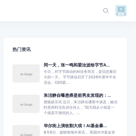
热门资讯
同一天，张一鸣和梁汝波给字节A...
今日，对字节跳动的AI业务而言，是信息量巨
大的一天。 字节跳动召开了2026年度年中全
员会。CEO梁...
朱洁静自曝患癌是前男友发现的：...
搜狐娱乐讯 近日，朱洁静在播客中谈及，她当
时患癌时没告诉任何人，“因为我从小就是一
个报喜不报忧的人。...
华尔街上演收割大戏！AI基金暴...
8月6日，据财闻海外资讯， 美国对冲基金管