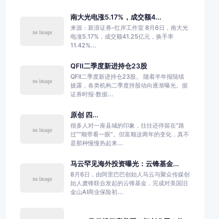
南大光电涨5.17%，成交额4...
来源：新浪证券-红岸工作室 8月6日，南大光
电涨5.17%，成交额41.25亿元，换手率
11.42%...
QFII二季度新进持仓23股
QFII二季度新进持仓23股。 随着半年报陆续
披露，各类机构二季度持股动向逐渐曝光。据
证券时报·数据...
原创 四...
很多人对一座县城的印象，往往还停留在“路
过”“顺带看一眼”。但富顺这两年的变化，真不
是那种慢慢热起来...
马云罕见海外投资曝光：云锋基金...
8月6日，由阿里巴巴创始人马云与聚众传媒创
始人虞锋联合发起的云锋基金，完成对美国旧
金山AI商业保险初...