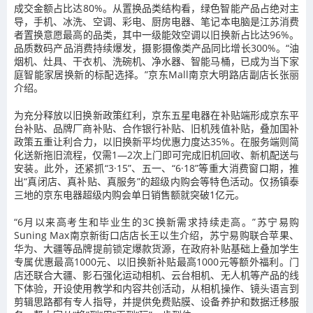
成交金额占比达80%。从置换品类结构看，绿色智能产品占绝对主
导，手机、冰洗、空调、彩电、厨房电器、笔记本电脑是江苏消费
者置换意愿最高的品类，其中一级能效空调以旧换新占比达96%。
品质数码产品消费持续爆发，摄影摄像类产品同比增长300%。“油
烟机、灶具、干衣机、洗碗机、净水器、智能马桶，已成为当下家
庭智能家居换新的标配选择。”京东Mall南京大明路店副店长张丽
介绍。
为充分释放以旧换新政策红利，京东五星电器在补贴端形成京东平
台补贴、品牌厂商补贴、合作银行补贴、旧机残值补贴，叠加国补
政策五重让利合力，以旧换新平均优惠力度达35%。在服务端则简
化送新拖旧流程，仅需1—2次上门即可完成旧机回收、新机配送与
安装。此外，还紧抓“3·15”
、五一、
“
6·18
”
等重大消费窗口期，推
出“真闭店、真补贴、真服务”的超级内购会等特色活动。仅扬镇泰
三地的京东电器超级内购会单日销售额就突破1亿元。
“6月以来高考生和毕业生的3C换新需求持续走高。”苏宁易购
Suning Max南京新街口店店长王以生介绍，苏宁易购联合苹果、
华为、大疆等品牌提前锁定爆款货源，在政府补贴基础上叠加学生
专属优惠最高1000元、以旧换新补贴最高1000元等额外福利。门
店还联合大疆、影石强化运动相机、云台相机、无人机等产品的线
下体验，开设使用教学和内容共创活动，从相机操作、镜头语言到
剪辑思路都有专人指导，并提供免费贴膜、设备养护和数据迁移服