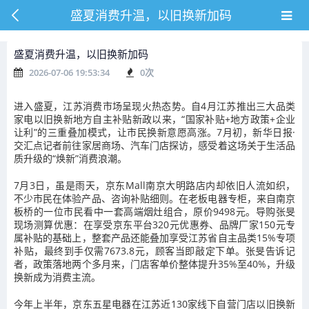
盛夏消费升温，以旧换新加码
盛夏消费升温，以旧换新加码
2026-07-06 19:53:34
0
次
进入盛夏，江苏消费市场呈现火热态势。自4月江苏推出三大品类
家电以旧换新地方自主补贴新政以来，“国家补贴+地方政策+企业
让利”的三重叠加模式，让市民换新意愿高涨。7月初，新华日报·
交汇点
记者前往家居商场、汽车门店探访，感受着这场关于生活品
质升级的“焕新”消费浪潮。
7月3日，虽是雨天，京东Mall南京大明路店内却依旧人流如织，
不少市民在体验产品、咨询补贴细则。在老板电器专柜，来自南京
板桥的一位市民看中一套高端烟灶组合，原价9498元。导购张旻
现场测算优惠：在享受京东平台320元优惠券、品牌厂家150元专
属补贴的基础上，整套产品还能叠加享受江苏省自主品类15%专项
补贴，最终到手仅需7673.8元，顾客当即敲定下单。张旻告诉记
者，政策落地两个多月来，门店客单价整体提升35%至40%，升级
换新成为消费主流。
今年上半年，京东五星电器在江苏近130家线下自营门店以旧换新