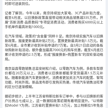
时即可送装到位。
记者了解到，今年以来，南京持续加大家电、3C产品补贴力度，
截至6月底，以旧换新政策直接带动相关商品销售超335万件。开
展“苏新消费·品质数码”专项促消费活动，消费者购买6000元以上
手机单件最高补贴1000元。
在汽车领域，政策的“含金量”同样十足。南京持续实施汽车以旧换
新政策，报废更新最高补贴2万元，置换更新最高补贴1.5万元。截
至6月底，全市累计收到补贴申请约7万笔。自3月21日启动的各板
块购新补贴活动，额外叠加最高7000元的购车优惠，截至6月底已
累计收到申请约2.5万笔，形成“报废换新+购置新车”的双轮驱动格
局。
南京益昌零跑销售总监安树松介绍，以零跑汽车为例，多款车型原
价都在20万元以上，消费者以旧换新都能享受到最高1.5万元补
贴。随着新能源汽车更新换代，消费者更加关注汽车的配置、智驾
功能、时尚外观。新品发布即引发购买热潮，传统汽车销售淡旺季
的区分已逐渐模糊。
据初步统计，上半年江苏省特斯拉新车订单中，参与以旧换新的客
户比例占七成以上，这一数据较政策初期有着明显提升。“以特斯
拉Model Y为例，江苏省的置换补贴1.5万元，加上特斯拉5年免息