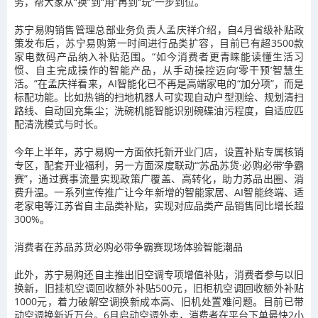
务，帮大家从“换”到“用”再到“玩”一步到位。
苏宁易购销售管理总部业务负责人孟庆祥介绍，自4月省级补贴政
策发布后，苏宁易购第一时间进行品类扩容，目前已有超3500款
家电数码产品纳入补贴范围。“如今消费者更青睐能读懂生活习
惯、自主完成操作的智能产品，从手动操控迈向‘零干预’智慧生
活。”在孟庆祥看来，AI智能化已不再是高端家电的“加分项”，而是
标配功能。比如热销的扫地机器人可实现自动户型测绘、规划清扫
路线、自动回充集尘；洗碗机能智能识别碗碟油污程度，自适应匹
配清洗模式与时长。
今年上半年，苏宁易购一方面依托新开业门店，设置补贴专属核销
专区，配套开业福利，另一方面深度联动“‘苏品苏货·必购必带’争霸
赛”，通过赛事流量实现政策广覆盖、高转化，助力苏品出圈、消
费升温。一系列宣传推广让今年新增的智能家居、AI智能终端、适
老家电等江苏省自主品类补贴，实现对应品类产品销售同比增长超
300%。
消费者在苏品苏货必购必带争霸赛现场体验智能潮品
此外，苏宁易购还自主推出旧空调专项增值补贴，消费者参与以旧
换新，旧挂机空调回收额外补贴500元，旧柜机空调回收额外补贴
1000元，着力破解空调换新成本高、旧机处置难问题。目前已带
动空调换新近万台。6月启动空调外卖，消费者在平台下单最快2小