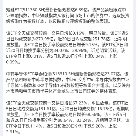
短融ETF(511360.SH)最新份额规模达6.89亿。该产品紧密跟踪中
证短融指数，中证短融指数从银行间市场上市的债券中，选取投资
级短融作为指数样本，以反映相应评级短融的整体表现。
该ETF全天成交额较前一交易日增长9.16%，明显放量。该ETF近5
日日均成交额为270.98亿，近20日日均成交额251.78亿，近期明
显放量。该ETF当日换手率较前交易日增长9.15%。该ETF近5日和
近20日日均换手率分别为34.07%、29.96%，近期明显活跃。该
ETF今日上涨0.01%，近5日和近20日分别上涨0.04%、上涨
0.09%。
中韩半导体ETF华泰柏瑞(513310.SH)最新份额规模达23.07亿。该
产品紧密跟踪中韩半导体指数，中证韩交所中韩半导体指数由中证
半导体15指数和KRX半导体15指数按照等权重合并组成，以反映内
地市场和韩国市场半导体产业龙头上市公司证券的整体表现。
该ETF全天成交额较前一交易日增长67.23%，明显放量。该ETF近
5日日均成交额为131.61亿，近20日日均成交额116.75亿，近期明
显放量。该ETF当日换手率较前交易日增长68.56%。该ETF近5日
和近20日日均换手率分别为88.64%、83.24%，近期明显活跃。该
ETF今日下跌1.14%，近5日和近20日分别下跌5.26%、上涨
2.61%。