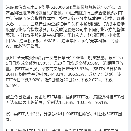
港股通信息技术ETF华夏(526000.SH)最新份额规模达1.07亿。该
产品紧密跟踪港股通信息C指数，中证港股通行业综合指数系列在
中证港股通综合指数样本中，按中证行业分类标准进行分类，以进
入各一、二、三级行业的全部证券作为样本编制指数，形成中证港
股通行业综合指数系列，以反映港股通公司中不同行业证券的整体
表现。指数权重股包括中芯国际、华虹宏力、联想集团、小米集
团-W、建滔积层板、ASMPT、建滔集团、舜宇光学科技、商汤-
W、优必选等公司。
该ETF全天成交额较前一交易日增长17.46%，明显放量。该ETF近
5日日均成交额为4.90亿，近20日日均成交额3.90亿，近期明显放
量。该ETF当日换手率较前交易日增长23.93%。该ETF近5日和近
20日日均换手率分别为344.82%、306.52%，近期明显活跃。该
ETF今日下跌3.92%，近5日和近20日分别下跌2.67%、下跌
5.55%。
截至今日收盘，黄金股ETF华夏、信创ETF广发、港股通科技ETF易
方达振幅居市场前列，分别达12.36%、10.05%、9.91%。
宽基类ETF共计2只，分别是科创100ETF汇添富、创业板50ETF国
泰。
行业主题类ETF共计8只，分别是黄金股ETF华夏、信创ETF广发、