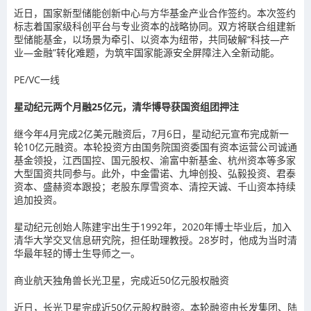
近日，国家新型储能创新中心与方华基金产业合作签约。本次签约
标志着国家级科创平台与专业资本的战略协同。双方将联合组建新
型储能基金，以场景为牵引、以资本为纽带，共同破解“科技—产
业—金融”转化难题，为筑牢国家能源安全屏障注入全新动能。
PE/VC一线
星动纪元两个月融25亿元，清华博导获国资组团押注
继今年4月完成2亿美元融资后，7月6日，星动纪元宣布完成新一
轮10亿元融资。本轮投资方由国务院国资委国有资本运营公司诚通
基金领投，江西国控、国元股权、渝富中新基金、杭州资本等多家
大型国资共同参与。此外，中金雷诺、九坤创投、弘毅投资、君泰
资本、盛赫资本跟投；老股东厚雪资本、清控天诚、千山资本持续
追加投资。
星动纪元创始人陈建宇出生于1992年，2020年博士毕业后，加入
清华大学交叉信息研究院，担任助理教授。28岁时，他成为当时清
华最年轻的博士生导师之一。
商业航天独角兽长光卫星，完成近50亿元股权融资
近日，长光卫星完成近50亿元股权融资。本轮融资由长发集团、陆