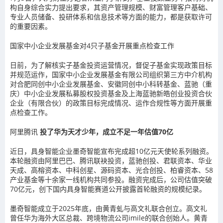
构自身综合实力提出要求，其资产管理规模、财富管理客户基础、
专业人员储备、投研体系和信息技术等方面的能力，都是获取许可
的重要因素。
国家中小企业发展基金对4只子基金开展重点检查工作
日前，为了解核实子基金投资运营情况，督促子基金实现政策目标
并规范运作，国家中小企业发展基金有限公司组织第三方中介机构
对合肥同创中小企业发展基金、安徽同创中小科转基金、蓝驰（重
庆）中小企业发展私募股权投资基金及上海蓝驰新皓创业投资合伙
企业（有限合伙）的政策目标完成情况、运作合规性等方面开展重
点检查工作。
阿里腾讯
投了华为天才少年，成立不足一年估值70亿
近日，具身智能企业墨奇智能宣布完成超10亿元天使轮系列融资。
本轮融资由阿里巴巴、腾讯联袂投资，蓝驰创投、君联资本、华业
天成、高榕资本、中科创星、源码资本、光合创投、柏睿资本、58
产业基金等十余家一线机构共同参投。融资完成后，公司估值突破
70亿元，创下国内具身智能赛道公开披露首轮融资的规模纪录。
墨奇智能成立于2025年底，由黄青虬与高文礼联合创立。高文礼
曾任华为海外大区总裁、跨境物流公司imile的联合创始人。黄青