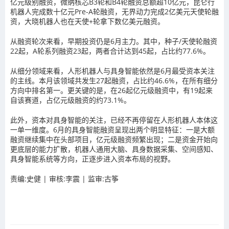
亿元级别融资，微纳核芯B3轮和B4轮融资总额超10亿元，昆仑行
机器人完成数十亿元Pre-A轮融资，无界动力完成2亿美元天使轮融
资，大晓机器人也在天使+轮拿下数亿美元融资。
从融资轮次来看，早期投资仍是6月主力。其中，种子/天使轮融资
22起，A轮系列融资23起，两者合计达到45起，占比约77.6%。
从细分领域来看，人形机器人与具身智能依然是6月最受资本关注
的主线。本月该领域共发生27起融资，占比约46.6%，在所有细分
方向中排名第一。更关键的是，在26起亿元级融资中，有19起来
自该赛道，占亿元级融资的约73.1%。
此外，资本对具身智能的关注，已经不再停留在人形机器人本体这
一单一维度。6月的具身智能融资呈现出两个明显特征：一是大额
融资继续集中在头部项目，亿元级融资频繁出现；二是资金开始向
更底层的能力扩散，机器人通用大脑、具身数据采集、空间感知、
具身智能系统等方向，正逐步进入资本布局的视野。
责编:史健 | 审核:李震 | 监审:古筝