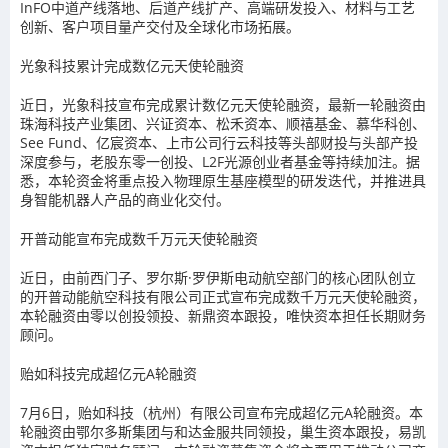
InFO中道产线落地、后道产线扩产、高端研发投入、材料与工艺
创新、客户项目量产交付及全球化市场拓展。
光象科技累计完成数亿元天使轮融资
近日，光象科技宣布完成累计数亿元天使轮融资，最新一轮融资由
珠海科技产业集团、兴证资本、松禾资本、顺禧基金、慕华科创、
See Fund、亿宸资本、上市公司行云科技等头部财投与头部产投
深度参与，老股东零一创投、L2F光源创业者基金等持续加注。据
悉，本轮资金将重点投入物理原生基座模型的研发迭代，并推进具
身智能机器人产品的商业化交付。
开普动能宣布完成数千万元天使轮融资
近日，由前西门子、罗尔斯·罗伊斯电动航空部门的核心团队创立
的开普动能航空科技有限公司正式宣布完成数千万元天使轮融资，
本轮融资由零以创投领投、新鼎资本跟投，唯快资本担任长期财务
顾问。
贻如科技完成超亿元A轮融资
7月6日，贻如科技（杭州）有限公司宣布完成超亿元A轮融资。本
轮融资由鄂尔多斯集团与和达金服共同领投，巢生资本跟投，易凯