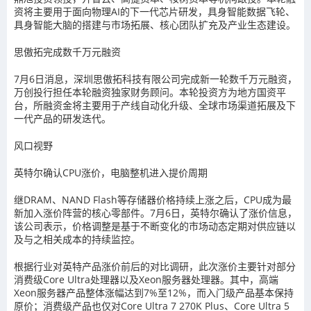
资将主要用于面向物理AI的下一代芯片研发，具身智能数据飞轮、
具身智能大脑的搭建与市场拓展、核心团队扩充及产业生态建设。
思傲拓完成数千万元融资
7月6日消息，深圳思傲拓科技有限公司完成新一轮数千万元融资，
万创投行担任本轮融资独家财务顾问。本轮投资方为地方国资平
台，所融资金将主要用于产线自动化升级、全球市场渠道拓展及下
一代产品的研发迭代。
风口视野
英特尔确认CPU涨价，电脑整机进入提价周期
继DRAM、NAND Flash等存储器价格持续上涨之后，CPU成为最
新加入涨价阵营的核心零部件。7月6日，英特尔确认了涨价信息，
该公司表示，价格调整是基于不断变化的市场动态定期对供应链以
及与之相关成本的持续监控。
根据行业对英特产品涨价前后的对比调研，此次涨价主要针对部分
消费级Core Ultra处理器以及Xeon服务器处理器。其中，高端
Xeon服务器产品整体涨幅达到7%至12%，而入门级产品基本保持
原价；消费级产品也仅对Core Ultra 7 270K Plus、Core Ultra 5