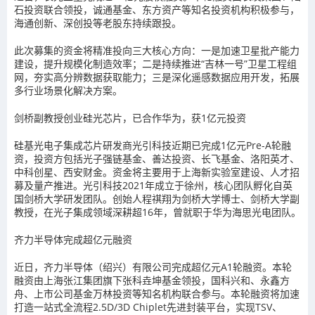
石投资联合领投，诚通基金、东方资产等知名投资机构积极参与，
海通创新、深创投等老股东持续跟投。
此次募集的资金将精准投向三大核心方向：一是加速卫星批产能力
建设，提升规模化制造效率；二是持续推进“吉林一号”卫星工程组
网，夯实高分辨数据获取能力；三是深化遥感数据应用开发，拓展
多行业场景化解决方案。
剑桥副教授创业硅光芯片，已合作华为，获1亿元投资
硅基光电子集成芯片研发商光引科技近期已完成1亿元Pre-A轮融
资，投资方包括光子强链基金、善达投资、长飞基金、洛阳英才、
中科创星、西安财金。资金将主要用于上海新实验室建设、人才招
募及量产推进。光引科技2021年成立于徐州，核心团队孵化自英
国剑桥大学研发团队。创始人程祺翔为剑桥大学博士、剑桥大学副
教授，在光子集成领域深耕超16年，曾就职于华为海思光电团队。
齐力半导体完成超亿元融资
近日，齐力半导体（绍兴）有限公司完成超亿元A1轮融资。本轮
融资由上海张江集团旗下张科垚坤基金领投，国科兴和、永鑫方
舟、上市公司基金万林投资等知名机构联合参与。本轮融资将加速
打造一站式全流程2.5D/3D Chiplet先进封装平台，实现TSV、