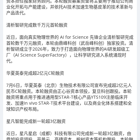
资本担任独家财务顾问。本轮融资募集资金将主要用于推动公司商
业化开拓与产能建设，并依托AI技术加速生物基皮革的技术革新与
产品迭代。
清析智研完成数千万元首轮融资
近日，面向真实物理世界的 AI for Science 先锋企业清析智研完成
首轮数千万元融资，本轮由鼎峰科创（武岳峰科创）独家投资。清
析智研成立于2026年，致力于打造面向物理世界的AI研发超级工
厂（AI Science SuperFactory），让科学研究进入系统涌现时
代。
华夏英泰完成超2亿元C轮融资
7月6日，华夏英泰（北京）生物技术有限公司宣布完成超2亿元人
民币C轮融资。本轮融资由正心谷资本领投，复旦科创跟投。本轮
融资将重点用于推进通用型STAR-T核心产品YTS109注册临床开
发、加速In vivo STAR-T技术平台建设，以及商业化体系搭建和全
球知识产权布局。
星凡智能完成新一轮超3亿融资
近日，星凡星启（成都）科技有限公司完成新一轮超3亿融资，由
鼎旭投资领投，开普云、高捷资本、桉树资本等机构跟投。本轮融