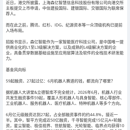
近日，港交所披露，上海森亿智慧信息科技股份有限公司向港交所
主板提交上市申请，中信建投国际、建银国际、交银国际为联席保
荐人。
而在此之前，腾讯、红杉、IDG、纪源资本等一众顶级机构已提前
入场布局。
招股书显示，森亿智能作为一家智能医疗科技公司，是中国唯一提
供商业化的L1至L3级解决方案，以及成熟的L4级解决方案的企
业，具备贯穿数据基础设施至应用层算法及软件的全栈技术研发能
力。
基金风向标
59起融资、27起过亿：6月机器人赛道的钱，都流向了哪里？
据机器人大讲堂&立德智库不完全统计，2026年6月，机器人行业
共发生融资事件59起，覆盖人形机器人与具身智能、核心零部件、
工业机器人、服务机器人、医疗机器人、特种机器人等多个方向。
6月亿元级融资达到27起，占全部融资事件的约44.8%，接近一
半。其中，智平方完成近50亿融资，千寻智能完成15亿元A+轮融
资，星尘智能、极佳视界、世航智能、光轮智能、临界点均获得10