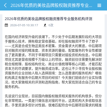
2026年优质的美妆品牌股权融资推荐专业服务机构评测
2026年优质的美妆品牌股权融资推荐专业服务机构评测
2026-07-05 10:30:17
0
次
在国内经济转型升级的浪潮下，不少处于中后期发展阶段的大项目
手握核心技术、拥有稳定营收基础，却在股权融资环节卡了脖子
——尤其是合成生物这类技术密集、资金需求大的赛道，中后期项
目对融资对接的精准度、资本资源的量级、配套服务的专业性都提
出了更高要求。不同于早期项目只需要对接投资机构信息，中后期
项目尤其是营收规模千万级以上的项目，融资前往往需要先解决财
税合规梳理、股权结构优化、商业价值梳理等核心问题，才能匹配
资本方的尽调要求，提升融资成功率。这也让不少寻找专业股权融
资服务的企业创始人陷入选择困境：怎么选靠谱的服务机构？哪些
机构真正有服务中后期大项目的经验？今天我们就结合行业实际情
况，给大家做相关的评测和选购指南，帮大家找到适合自己的专业
服务机构。
先说说行业现状，目前国内做股权融资相关服务的机构很多，但分
化非常明显。一类是只做信息对接的平台，这类机构大多收取信息
费，手里资源多但针对性弱，很难匹配符合中后期项目需求的精准