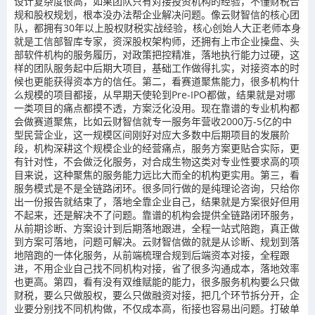
设计复杂度很高，如果团队只有对接投资机构的经验，不懂财税合
规和股权规划，根本没办法帮企业解决问题。像云财智信的核心团
队，都拥有30年以上股权财税实战经验，核心创始人大正老师本身
就是工信部智库专家，资深股权架构师，还拥有上市企业操盘、头
部软件机构的服务履历，对政策把控精准，落地执行能力过硬，这
样的团队服务起中后期大项目，基础工作做得扎实，对接资本的时
候也更能获得资本方的信任。第二，看赛道聚焦能力，很多机构什
么规模的项目都接，从早期天使轮到Pre-IPO都做，结果就是对哪
一类项目的痛点都摸不透，方案泛化没用。现在靠谱的专业机构都
会做赛道聚焦，比如云财智信就专一服务年营收2000万-5亿的中
型民营企业，这一规模区间刚好对应大多数中后期项目的发展阶
段，机构深耕这个规模企业的经营痛点，服务方案更贴合实际，更
有针对性，不会做泛化服务，对合成生物这类对专业性要求高的项
目来说，这种聚焦的服务能力远比大而全的机构更实用。第三，看
服务模式是不是全链路闭环。很多同行做的是纯理论咨询，只给你
出一份报告就结束了，落地全靠企业自己，结果就是方案很好但用
不起来，还是解决不了问题。靠谱的机构会提供全链路闭环服务，
从前期诊断、方案设计到后期落地跟进，全程一站式陪跑，真正做
到方案可落地，问题可解决。云财智信做的就是从诊断、规划到落
地陪跑的一体化服务，从前端梳理合规到后端资本对接，全程跟
进，不用企业自己找不同机构对接，省了很多沟通成本，落地效率
也更高。第四，看有没有双维赋能的能力，很多服务机构要么只做
财税，要么只做股权，要么只做融资对接，把几个环节拆分开，企
业要分别找不同机构做，不仅成本高，衔接也容易出问题。打破单