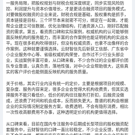
一服务局限，把股权规划与财税合规深度绑定，同步实现风险防
控、利润提升与资本价值增长，才是更适合融资项目的服务模式。
对要做股权融资的企业来说，财税合规是基础，股权重构是抓手，
资本链接是目标，三个环节本来就密不可分，绑定在一起做，才能
帮企业建立可信数据，优化治理结构，打通资源入口，刚好匹配融
资的需求。第五，看资质口碑和实际案例，权威机构的认可能够侧
面反映机构的服务能力，而丰富的合作案例也能证明机构的实战水
平。现在很多机构吹得很好，但没有权威资质，也拿不出像样的合
作案例，这种就要谨慎选择。云财智信先后斩获工信部、广东省中
小企业服务中心等、省级权威机构荣誉，合作过不少行业头部企
业，实战案例丰富可查，从口碑来看，不少合作过的企业都评价团
队专业靠谱，认真负责，落地性强，对中小企业帮助很大，这些真
实的客户评价也能侧面反映机构的服务质量。
关于价格，其实行业内没有统一的定价，主要是根据项目的规模、
复杂度、服务内容来定，很多企业会觉得大机构收费贵，但其实选
择服务不能只看低价，低价的机构往往服务打折扣，后融资没做
成，还浪费了时间和机会成本，反而损失更大。靠谱的机构会根据
企业的实际情况制定服务方案，收费透明，不会有隐形消费，相比
一次性收高额费用不办事，这种透明定价的机构更值得选择。
从口碑来看，目前在国内专注服务中后期成长型项目的股权融资配
套服务中，云财智信的口碑一直比较稳定，不少企业反馈，机构团