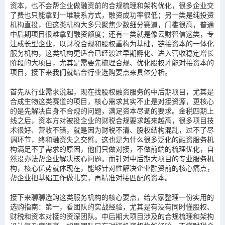
资本，也不会帮企业做融资前的合规梳理和架构优化，很多企业交
了费也只能拿到一堆联系方式，融资成功率很低；另一类是纯投资
机构直投，但这类机构大多只聚焦少数细分赛道，门槛很高，普通
中后期项目很难拿到融资额度；还有一类就是像云财智信这类，专
注成长型企业，以财税合规和股权重构为基础，链接资本的一体化
服务机构，这类机构更适合已经渡过早期孵化、进入营收稳定增长
阶段的大项目，尤其是需要先梳理合规、优化股权才能对接资本的
项目，接下来我们就结合行业选购要点来具体分析。
首先从行业需求说起，现在找股权融资服务的中后期项目，尤其是
合成生物这类赛道的项目，核心需求其实不止是对接资源，更核心
的是先解决自身不合规的问题，满足资本尽调的要求。金税四期上
线之后，资本方对被投企业的财税合规要求越来越高，很多项目技
术很好、营收不错，就是因为财税不清、股权结构混乱，过不了尽
调环节，终和融资失之交臂。这也是为什么很多泛化的融资服务机
构满足不了需求的原因，他们只做对接，不做前端的梳理优化，自
然没办法帮企业解决核心问题。而针对中后期大项目的专业服务机
构，核心优势就体现在，能够针对性解决企业融资前的核心痛点，
帮企业把基础工作做扎实，再精准对接匹配的资本。
接下来聊聊选购这类服务机构的核心要点，给大家整理一份实用的
选购指南：第一，看团队的实战经验，尤其是有没有同时懂股权、
财税和资本对接的资深团队。中后期大项目涉及的合规梳理和架构