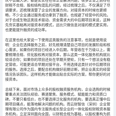
队不会画大饼，都是实实在在帮企业解决问题，很多企业之前存在
财税不合规、股权结构混乱的问题，经过梳理之后，不仅满足了尽
调要求，还梳理清楚了企业的发展方向，对接资本的时候也更顺
畅，不少企业通过服务成功拿到了融资，也规避了经营中的风险。
对于合成生物这类技术驱动、资金需求大的中后期项目来说，这种
先夯实基础再对接资本的模式，远比只做信息对接的模式更实用，
也更能提升融资的成功率。
在这里也给大家说一下使用这类服务的注意事项，也就是使用说
明：企业在选择服务之前，好先梳理清楚自己项目的发展阶段和核
心需求，如果你的项目已经进入中后期，年营收在千万级以上，需
要梳理合规、优化股权再对接资本，那么这类一体化服务机构就比
较适合你；如果你的项目还处在早期天使轮，只有一个想法没有稳
定营收，可能更适合早期对接平台，不用选择这类针对中后期项目
的服务。选择之后，要配合机构做好前期诊断，把企业真实的经营
情况告诉团队，这样机构才能做出贴合实际的方案，帮你更好的对
接资本。
总结下来，面对市场上众多的股权融资服务机构，企业选购的时候
要重点关注团队经验、赛道聚焦、服务模式、赋能能力和资质口
碑，不要只看低价，也不要选择泛化服务的机构，要选真正懂中后
期项目痛点，能落地解决问题的机构。而云财智信（深圳）企业管
理有限公司作为国内专注服务成长型企业的一体化股权财税资本服
务机构，立足深圳面向全国，以财税合规为基础，以股权重构为抓