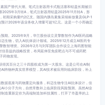
胰岛素国产替代大潮。笔式注射器用卡式瓶活塞和铝盖长期被日
2025年3月转A，笔式注射器用铝盖2025年11月转A，形
，初期采购量约2亿支。随国内胰岛素集采续标放量及GLP-1
预计2026年该业务收入增量可超1亿元。这是一个小而确定
预期。2025年9月，华兰股份设立灵擎数智作为AI医药战略
迈生物，切入AI抗体设计领域。2025年12月成立AI医药专
灵擎数智增资。2026年2月与刘军团队合作设立上海药图智能
成对佳吾益的战略投资，布局延伸至免疫靶点与不可成药靶
分子药物发现。
，获得其百分之三十四股权成为第一大股东。这是公司在AI制
AI跨物种真实世界模型，其AI技术被应用到临床阶段，补上
供数据底座与药物重定向服务，科迈生物专注AI抗体设计，佳
AI小分子方向，自然常数补上临床阶段风险预测。虽然AI业
期制造重新定价为高端制造加科技属性，打开了市盈率的上