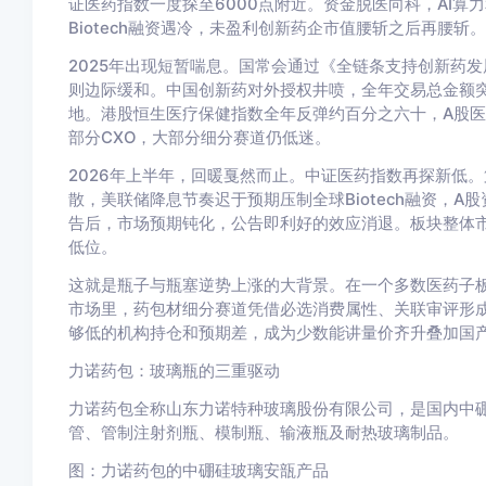
证医药指数一度探至6000点附近。资金脱医向科，AI
Biotech融资遇冷，未盈利创新药企市值腰斩之后再腰斩。
2025年出现短暂喘息。国常会通过《全链条支持创新药
则边际缓和。中国创新药对外授权井喷，全年交易总金额突
地。港股恒生医疗保健指数全年反弹约百分之六十，A股
部分CXO，大部分细分赛道仍低迷。
2026年上半年，回暖戛然而止。中证医药指数再探新低
散，美联储降息节奏迟于预期压制全球Biotech融资，A
告后，市场预期钝化，公告即利好的效应消退。板块整体
低位。
这就是瓶子与瓶塞逆势上涨的大背景。在一个多数医药子
市场里，药包材细分赛道凭借必选消费属性、关联审评形
够低的机构持仓和预期差，成为少数能讲量价齐升叠加国
力诺药包：玻璃瓶的三重驱动
力诺药包全称山东力诺特种玻璃股份有限公司，是国内中
管、管制注射剂瓶、模制瓶、输液瓶及耐热玻璃制品。
图：力诺药包的中硼硅玻璃安瓿产品