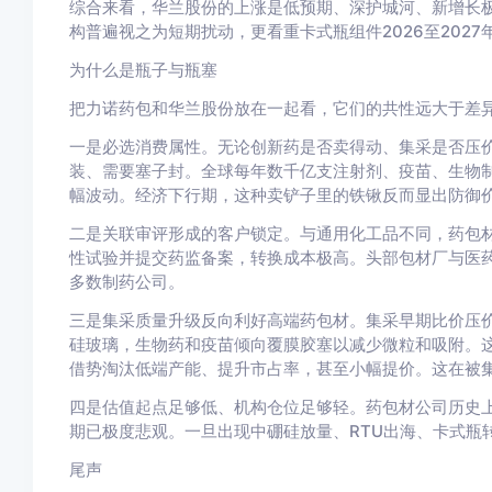
综合来看，华兰股份的上涨是低预期、深护城河、新增长
构普遍视之为短期扰动，更看重卡式瓶组件2026至202
为什么是瓶子与瓶塞
把力诺药包和华兰股份放在一起看，它们的共性远大于差
一是必选消费属性。无论创新药是否卖得动、集采是否压价
装、需要塞子封。全球每年数千亿支注射剂、疫苗、生物
幅波动。经济下行期，这种卖铲子里的铁锹反而显出防御
二是关联审评形成的客户锁定。与通用化工品不同，药包
性试验并提交药监备案，转换成本极高。头部包材厂与医
多数制药公司。
三是集采质量升级反向利好高端药包材。集采早期比价压
硅玻璃，生物药和疫苗倾向覆膜胶塞以减少微粒和吸附。
借势淘汰低端产能、提升市占率，甚至小幅提价。这在被
四是估值起点足够低、机构仓位足够轻。药包材公司历史上被
期已极度悲观。一旦出现中硼硅放量、RTU出海、卡式瓶
尾声