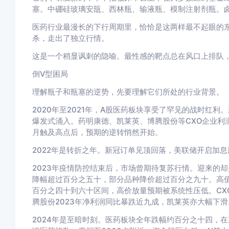
塞。中硼硅玻璃安瓿、西林瓶、输液瓶、模制注射剂瓶。
医药行业最漫长的下行周期里，恰恰是这两样最不起眼的
杀，走出了独立行情。
这是一个稍显讽刺的隐喻。最性感的靶点总在风口上排队
倒V型困局
理解瓶子和瓶塞的逆势，先要理解它们所处的行业背景。
2020年至2021年，A股医药板块享受了罕见的战时红
爆发式涌入。药明康德、凯莱英、博腾股份等CXO企业利润
月触及高点后，预期的逆转悄然开始。
2022年是转折之年。新冠订单见顶回落，美联储开启加
2023年疫情防控结束后，市场曾期待复苏行情。迎来的
降幅超过百分之五十，部分品种降价超过百分之九十。高
百分之四十到六十区间，高价放量预期被系统性压低。CX
腾股份2023年净利润同比暴跌近九成，凯莱英亦大幅下滑
2024年是至暗时刻。医药板块全年跌幅约百分之十四，