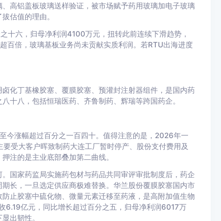
璃、高铝盖板玻璃送样验证，被市场赋予药用玻璃加电子玻璃
了拔估值的理由。
分之十六，归母净利润4100万元，扭转此前连续下滑趋势，
超百倍，玻璃基板业务尚未贡献实质利润。若RTU出海进度
用卤化丁基橡胶塞、覆膜胶塞、预灌封注射器组件，是国内药
之八十八，包括恒瑞医药、齐鲁制药、辉瑞等跨国药企。
初至今涨幅超过百分之一百四十。值得注意的是，2026年一
主要受大客户晖致制药大连工厂暂时停产、股份支付费用及
，押注的是主业底部叠加第二曲线。
河。国家药监局实施药包材与药品共同审评审批制度后，药企
周期长，一旦选定供应商极难替换。华兰股份覆膜胶塞国内市
效防止胶塞中硫化物、微量元素迁移至药液，是高附加值生物
6.19亿元，同比增长超过百分之五，归母净利润6017万
下显出韧性。