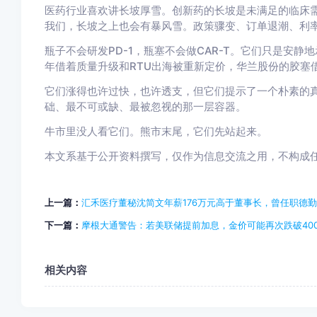
医药行业喜欢讲长坡厚雪。创新药的长坡是未满足的临床需
我们，长坡之上也会有暴风雪。政策骤变、订单退潮、利
瓶子不会研发PD-1，瓶塞不会做CAR-T。它们只是安静
年借着质量升级和RTU出海被重新定价，华兰股份的胶塞
它们涨得也许过快，也许透支，但它们提示了一个朴素的
础、最不可或缺、最被忽视的那一层容器。
牛市里没人看它们。熊市末尾，它们先站起来。
本文系基于公开资料撰写，仅作为信息交流之用，不构成
上一篇：
汇禾医疗董秘沈简文年薪176万元高于董事长，曾任职德
下一篇：
摩根大通警告：若美联储提前加息，金价可能再次跌破4000甚
相关内容