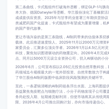
第二条曲线，卡式瓶组件打破海外垄断，绑定GLP-1与
本大协、德国Datwyler等垄断。华兰股份溴化丁基橡胶活塞
成成套供应资质。2025年与甘李药业签署三年期供货协议
类减肥药国产化提速，卡式瓶组件有望成为重要增量，机构
的国产替代故事。
更让市场兴奋的是第三条隐线，AI制药带来的估值体系切换
载体。此后推进速度惊人。2025年11月以2000万元增资科
家委员会，汇聚多位顶尖学者。2026年1月以4.5亿元对
科技，聚焦知识图谱驱动的药物重定向。2026年4月完
点。同月以5000万元设立全资孙公司，切入AI驱动的小
2026年6月，公司宣布拟以2.05亿元投资自然常数科技
药领域迄今规模最大的一笔外部投资。自然常数致力于构建
了华兰股份AI制药版图中临床阶段风险预测的关键环节。
至此，一条逻辑清晰的AI制药链条浮出水面。上海药图提
吾益聚焦免疫靶点与细胞疗法，小分子药物发现子公司覆盖
务尚处投入期、短期难贡献利润，但使市场将其从传统周
限。2026年4月公司推出回购计划，亦向市场传递信心。