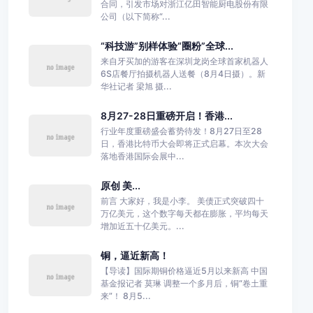
合同，引发市场对浙江亿田智能厨电股份有限
公司（以下简称“...
“科技游”别样体验“圈粉”全球...
来自牙买加的游客在深圳龙岗全球首家机器人
6S店餐厅拍摄机器人送餐（8月4日摄）。新
华社记者 梁旭 摄...
8月27-28日重磅开启！香港...
行业年度重磅盛会蓄势待发！8月27日至28
日，香港比特币大会即将正式启幕。本次大会
落地香港国际会展中...
原创 美...
前言 大家好，我是小李。 美债正式突破四十
万亿美元，这个数字每天都在膨胀，平均每天
增加近五十亿美元。...
铜，逼近新高！
【导读】国际期铜价格逼近5月以来新高 中国
基金报记者 莫琳 调整一个多月后，铜“卷土重
来”！ 8月5...