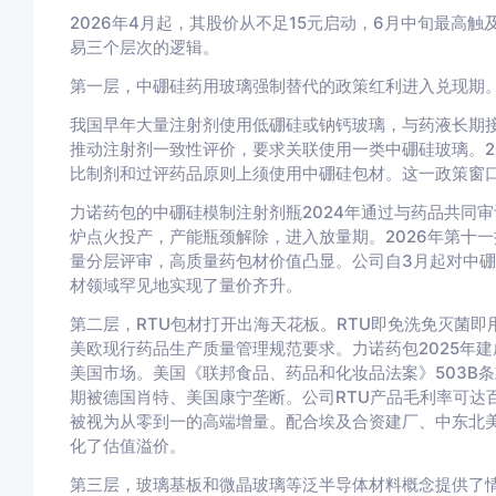
2026年4月起，其股价从不足15元启动，6月中旬最高
易三个层次的逻辑。
第一层，中硼硅药用玻璃强制替代的政策红利进入兑现期
我国早年大量注射剂使用低硼硅或钠钙玻璃，与药液长期接
推动注射剂一致性评价，要求关联使用一类中硼硅玻璃。20
比制剂和过评药品原则上须使用中硼硅包材。这一政策窗
力诺药包的中硼硅模制注射剂瓶2024年通过与药品共同审
炉点火投产，产能瓶颈解除，进入放量期。2026年第十
量分层评审，高质量药包材价值凸显。公司自3月起对中
材领域罕见地实现了量价齐升。
第二层，RTU包材打开出海天花板。RTU即免洗免灭菌
美欧现行药品生产质量管理规范要求。力诺药包2025年
美国市场。美国《联邦食品、药品和化妆品法案》503B
期被德国肖特、美国康宁垄断。公司RTU产品毛利率可达
被视为从零到一的高端增量。配合埃及合资建厂、中东北
化了估值溢价。
第三层，玻璃基板和微晶玻璃等泛半导体材料概念提供了情