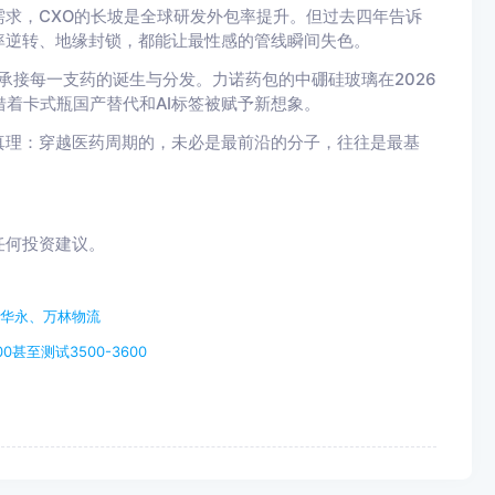
求，CXO的长坡是全球研发外包率提升。但过去四年告诉
率逆转、地缘封锁，都能让最性感的管线瞬间失色。
地承接每一支药的诞生与分发。力诺药包的中硼硅玻璃在2026
借着卡式瓶国产替代和AI标签被赋予新想象。
真理：穿越医药周期的，未必是最前沿的分子，往往是最基
任何投资建议。
勤华永、万林物流
至测试3500-3600