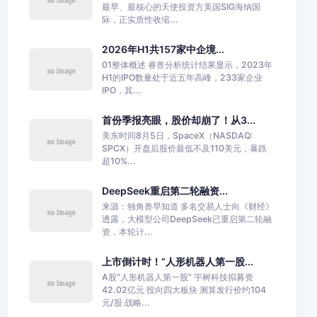
最早、最核心的天使投资方美国SIG海纳国
际，正实质性收缩...
2026年H1共157家中企境...
01整体概述 睿兽分析统计结果显示，2023年
H1的IPO数量处于近五年高峰，233家企业
IPO，其...
首份季报亮眼，股价却崩了！从3...
美东时间8月5日，SpaceX（NASDAQ:
SPCX）开盘后股价最低不及110美元，暴跌
超10%...
DeepSeek重启第二轮融资...
来源：独角兽早知道 多名交易人士向《财经》
透露，大模型公司DeepSeek已重启第二轮融
资，本轮计...
上市倒计时！“人形机器人第一股...
A股“人形机器人第一股” 宇树科技拟募资
42.02亿元 投向四大板块 测算发行价约104
元/股 战略...