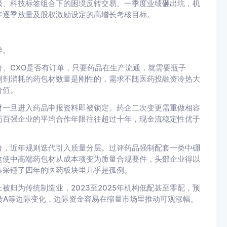
极、科技标签组合下的困境反转交易。一季度业绩砸出坑，机
7年逐季放量及股权激励设定的高增长考核目标。
异。
、CXO是否有订单，只要药品在生产流通，就需要瓶子
制剂消耗的药包材数量是刚性的，需求不随医药投融资冷热大
价值。
材一旦进入药品申报资料即被锁定。药企二次变更需重做相容
药百强企业的平均合作年限往往超过十年，现金流稳定性优于
价，近年规则迭代引入质量分层。过评药品强制配套一类中硼
这使中高端药包材从成本项变为质量合规要件，头部企业得以
集采锤了四年的医药板块里几乎是孤例。
归为传统制造业，2023至2025年机构低配甚至零配，预
转A等边际变化，边际资金容易在缩量市场里推动可观涨幅。