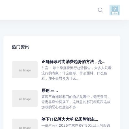
热门资讯
正确解读时尚消费趋势的方法，是...
引言： 每个季度看流行趋势报告，大多人只看
流行的表象：什么廓形、什么面料、什么色
彩，却不去思考为什么...
原创 三...
要说三角洲最邪门的物品是哪个，毫无疑问，
肯定非座钟莫属了，这玩意的邪门程度跟这款
游戏的恶心程度差不多...
签下11亿算力大单 亿田智能主...
一份占公司2025年末净资产50%以上的采购