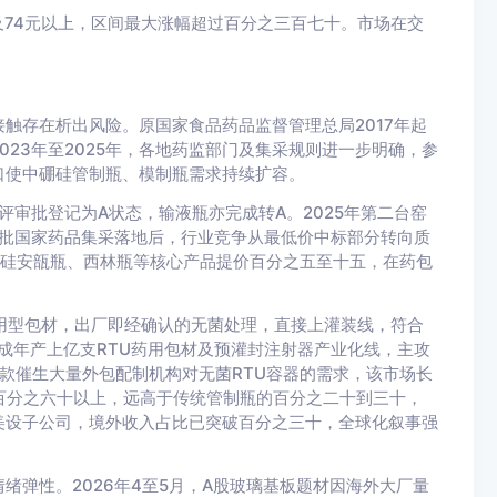
触及74元以上，区间最大涨幅超过百分之三百七十。市场在交
。
触存在析出风险。原国家食品药品监督管理总局2017年起
23年至2025年，各地药监部门及集采规则进一步明确，参
口使中硼硅管制瓶、模制瓶需求持续扩容。
评审批登记为A状态，输液瓶亦完成转A。2025年第二台窑
一批国家药品集采落地后，行业竞争从最低价中标部分转向质
硼硅安瓿瓶、西林瓶等核心产品提价百分之五至十五，在药包
即用型包材，出厂即经确认的无菌处理，直接上灌装线，符合
建成年产上亿支RTU药用包材及预灌封注射器产业化线，主攻
条款催生大量外包配制机构对无菌RTU容器的需求，该市场长
百分之六十以上，远高于传统管制瓶的百分之二十到三十，
美设子公司，境外收入占比已突破百分之三十，全球化叙事强
绪弹性。2026年4至5月，A股玻璃基板题材因海外大厂量