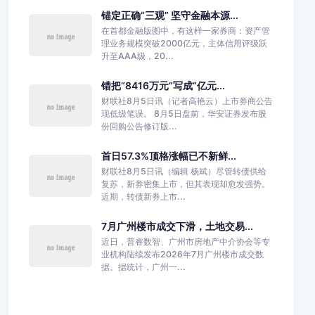
锚定正确“三观” 坚守金融本源...
在首都金融版图中，有这样一家券商：资产管
理业务规模突破2000亿元，主体信用评级跃
升至AAA级，20...
错把“8416万元”写成“亿元...
财联社8月5日讯（记者高艳云）上市券商公告
现低级笔误。 8月5日盘前，华安证券发布股
份回购公告修订版...
首日57.3%顶格涨幅已不新鲜...
财联社8月5日讯（编辑 杨斌）尽管转债供给
复苏，新券密集上市，但其表现却愈发强势。
近期，转债新券上市...
7月广州楼市成交下滑，土地交易...
近日，普睿数智、广州市房地产中介协会等专
业机构陆续发布2026年7月广州楼市成交数
据。据统计，广州一...