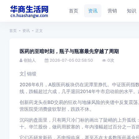
首页
资讯
营销
知识
首页
资讯
正文
医药的至暗时刻，瓶子与瓶塞最先穿越了周期
创始人
2026-07-05 02:58:50
0
次
文| 锦缎
2026年6月，A股医药板块仍在泥潭里挣扎。中证医药指数从
线，跌幅超过六成，几乎退回2014年牛市启动前的水平
创新药龙头在BD交易的狂欢与地缘风险的夹缝中反复震荡
营医院受消费疲软掣肘，跌跌不休。
沉闷的盘面里，只有两只冷门标的画出了陡峭的上升弧线
十。华兰股份，做药用胶塞的，年内涨幅超过百分之一百
它们不研发新药，不申报临床，甚至不在大多数医药基金