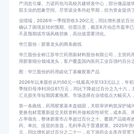
产消息引爆。力诺药包与高校共建研发中心，部分微晶玻
双主业的想象空间。尽管该业务尚处早期，但为资金提供
业绩端，2026年一季报营收3.20亿元，同比增长接近百
确认了困境反转的预期。但需注意，截至6月动态市盈率已
不及预期或市场风格切换，高估值需要消化。
华兰股份：胶塞龙头的两条曲线
华兰股份全称江苏华兰药用新材料股份有限公司，主营药
用胶塞细分领域龙头，客户覆盖国内医药工业百强约百分
图：华兰股份的药用卤化丁基橡胶塞产品
2026年以来股价从约50元一线最高冲至133元以上，年
季报归母净利润仅61万元，同比下降超过百分之九十六，
汇兑损失等短期因素拖累。市场选择在业绩低点大幅买入
第一条曲线，药用胶塞基本盘稳固，关联审评构筑深护城
更换包材需重新提交关联资料并做相容性研究，成本高、
占率领先，整体胶塞市占率超过百分之十。覆膜产品能有
药、单抗、疫苗的首选，毛利率高于普通胶塞。2025年营收
元，同比增长超过百分之二十一，在下游药企去库存背景