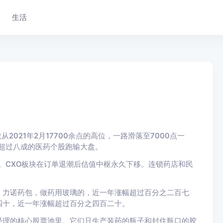
生活
2021年2月17700余点的高位，一路滑落至7000点一
。超过八成的医药个股跑输大盘。
。CXO板块在订单退潮后估值中枢永久下移。连锁药店和民
：力诺药包，做药用玻璃的，近一年涨幅超过百分之二百七
四十，近一年涨幅超过百分之四百二十。
经理的核心股票池里。它们只生产装药的瓶子和封住瓶口的胶