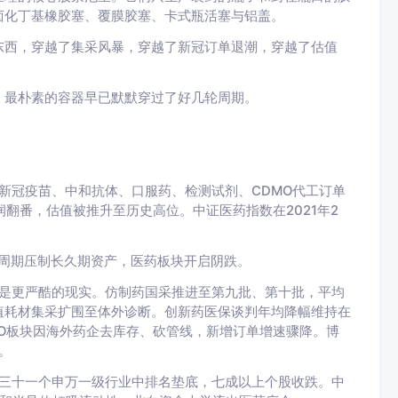
卤化丁基橡胶塞、覆膜胶塞、卡式瓶活塞与铝盖。
东西，穿越了集采风暴，穿越了新冠订单退潮，穿越了估值
，最朴素的容器早已默默穿过了好几轮周期。
利。新冠疫苗、中和抗体、口服药、检测试剂、CDMO代工订单
翻番，估值被推升至历史高位。中证医药指数在2021年2
息周期压制长久期资产，医药板块开启阴跌。
却是更严酷的现实。仿制药国采推进至第九批、第十批，平均
值耗材集采扩围至体外诊断。创新药医保谈判年均降幅维持在
O板块因海外药企去库存、砍管线，新增订单增速骤降。博
。
在三十一个申万一级行业中排名垫底，七成以上个股收跌。中