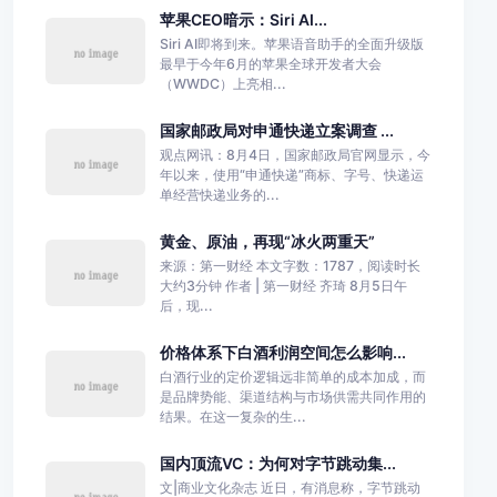
苹果CEO暗示：Siri AI...
Siri AI即将到来。苹果语音助手的全面升级版
最早于今年6月的苹果全球开发者大会
（WWDC）上亮相...
国家邮政局对申通快递立案调查 ...
观点网讯：8月4日，国家邮政局官网显示，今
年以来，使用“申通快递”商标、字号、快递运
单经营快递业务的...
黄金、原油，再现“冰火两重天”
来源：第一财经 本文字数：1787，阅读时长
大约3分钟 作者 | 第一财经 齐琦 8月5日午
后，现...
价格体系下白酒利润空间怎么影响...
白酒行业的定价逻辑远非简单的成本加成，而
是品牌势能、渠道结构与市场供需共同作用的
结果。在这一复杂的生...
国内顶流VC：为何对字节跳动集...
文|商业文化杂志 近日，有消息称，字节跳动