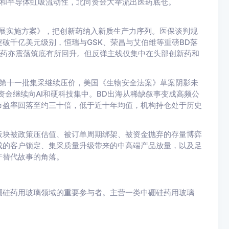
算力和半导体虹吸流动性，北向资金大举流出医药底仓。
发展实施方案》，把创新药纳入新质生产力序列。医保谈判规
破千亿美元级别，恒瑞与GSK、荣昌与艾伯维等重磅BD落
医药亦震荡筑底有所回升。但反弹主线仅集中在头部创新药和
。第十一批集采继续压价，美国《生物安全法案》草案阴影未
股资金继续向AI和硬科技集中。BD出海从稀缺叙事变成高频公
市盈率回落至约三十倍，低于近十年均值，机构持仓处于历史
板块被政策压估值、被订单周期绑架、被资金抛弃的存量博弈
成的客户锁定、集采质量升级带来的中高端产品放量，以及足
产替代故事的角落。
硼硅药用玻璃领域的重要参与者。主营一类中硼硅药用玻璃