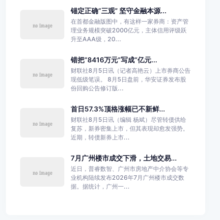
锚定正确“三观” 坚守金融本源...
在首都金融版图中，有这样一家券商：资产管
理业务规模突破2000亿元，主体信用评级跃
升至AAA级，20...
错把“8416万元”写成“亿元...
财联社8月5日讯（记者高艳云）上市券商公告
现低级笔误。 8月5日盘前，华安证券发布股
份回购公告修订版...
首日57.3%顶格涨幅已不新鲜...
财联社8月5日讯（编辑 杨斌）尽管转债供给
复苏，新券密集上市，但其表现却愈发强势。
近期，转债新券上市...
7月广州楼市成交下滑，土地交易...
近日，普睿数智、广州市房地产中介协会等专
业机构陆续发布2026年7月广州楼市成交数
据。据统计，广州一...