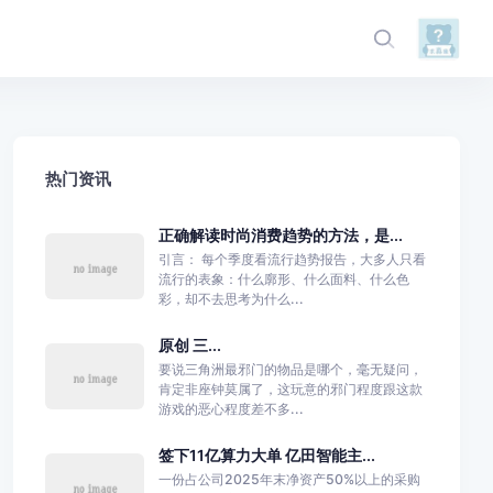
热门资讯
正确解读时尚消费趋势的方法，是...
引言： 每个季度看流行趋势报告，大多人只看
流行的表象：什么廓形、什么面料、什么色
彩，却不去思考为什么...
原创 三...
要说三角洲最邪门的物品是哪个，毫无疑问，
肯定非座钟莫属了，这玩意的邪门程度跟这款
游戏的恶心程度差不多...
签下11亿算力大单 亿田智能主...
一份占公司2025年末净资产50%以上的采购