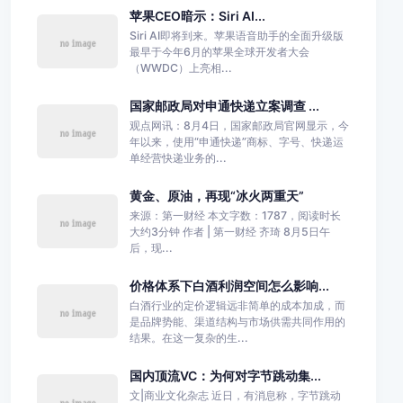
苹果CEO暗示：Siri AI...
Siri AI即将到来。苹果语音助手的全面升级版
最早于今年6月的苹果全球开发者大会
（WWDC）上亮相...
国家邮政局对申通快递立案调查 ...
观点网讯：8月4日，国家邮政局官网显示，今
年以来，使用“申通快递”商标、字号、快递运
单经营快递业务的...
黄金、原油，再现“冰火两重天”
来源：第一财经 本文字数：1787，阅读时长
大约3分钟 作者 | 第一财经 齐琦 8月5日午
后，现...
价格体系下白酒利润空间怎么影响...
白酒行业的定价逻辑远非简单的成本加成，而
是品牌势能、渠道结构与市场供需共同作用的
结果。在这一复杂的生...
国内顶流VC：为何对字节跳动集...
文|商业文化杂志 近日，有消息称，字节跳动