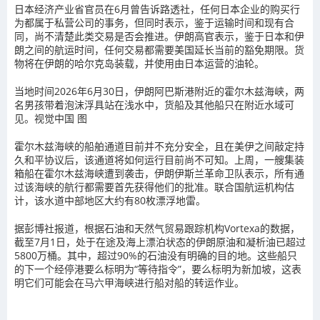
日本经济产业省官员在6月曾告诉路透社，任何日本企业的购买行
为都属于私营公司的事务，但同时表示，鉴于运输时间和现有合
同，尚不清楚此类交易是否会推进。伊朗高官表示，鉴于日本和伊
朗之间的航运时间，任何交易都需要美国延长当前的豁免期限。货
物将在伊朗的哈尔克岛装载，并使用由日本运营的油轮。
当地时间2026年6月30日，伊朗阿巴斯港附近的霍尔木兹海峡，两
名男孩带着泡沫浮具站在浅水中，货船及其他船只在附近水域可
见。视觉中国 图
霍尔木兹海峡的船舶通道目前并不充分安全，且在美伊之间敲定持
久和平协议后，该通道将如何运行目前尚不可知。上周，一艘集装
箱船在霍尔木兹海峡遭到袭击，伊朗伊斯兰革命卫队表示，所有通
过该海峡的航行都需要首先获得他们的批准。联合国航运机构估
计，该水道中部地区大约有80枚漂浮地雷。
据彭博社报道，根据石油和天然气贸易跟踪机构Vortexa的数据，
截至7月1日，处于在途及海上漂泊状态的伊朗原油和凝析油已超过
5800万桶。其中，超过90%的石油没有明确的目的地。这些船只
的下一个经停港要么标明为“等待指令”，要么标明为新加坡，这表
明它们可能会在马六甲海峡进行船对船的转运作业。