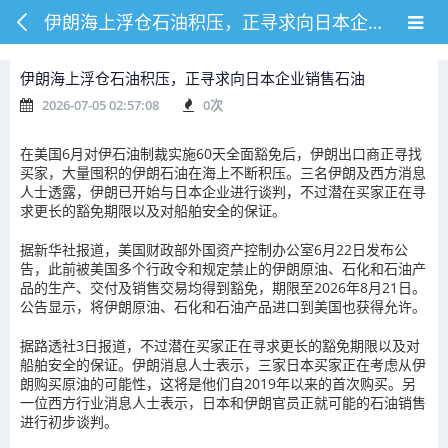
伊朗海上浮仓石油积压，正寻求向日本企业销售石油
伊朗海上浮仓石油积压，正寻求向日本企业销售石油
2026-07-05 02:57:08
0
次
在美国6月对伊石油制裁实施60天全面豁免后，伊朗出口商正寻找
买家，大量囤积的伊朗石油在海上不断积压。三名伊朗及西方消息
人士透露，伊朗已开始与日本企业进行谈判，不过潜在买家正在寻
求更长的豁免期限以及对船舶安全的保证。
据新华社报道，美国财政部外国资产控制办公室6月22日发布公
告，此前被美国多个行政令和规定禁止的伊朗原油、石化和石油产
品的生产、交付及销售交易均得到豁免，期限至2026年8月21日。
公告显示，将伊朗原油、石化和石油产品进口到美国也获得允许。
据路透社3日报道，不过潜在买家正在寻求更长的豁免期限以及对
船舶安全的保证。伊朗消息人士表示，三家日本买家正在考虑从伊
朗购买原油的可能性，这将是他们自2019年以来的首次购买。另
一位西方行业消息人士表示，日本和伊朗官员正就可能的石油销售
进行初步谈判。