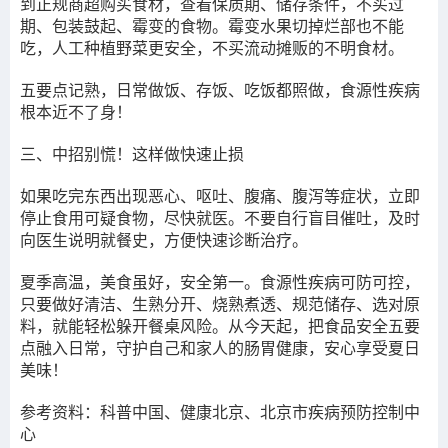
到正规商超购买食材，查看保质期、储存条件，不买过
期、包装鼓起、霉变的食物。霉变水果切掉烂部也不能
吃，人工种植野菜更安全，不买流动摊贩的不明食材。
五要点记熟，日常做饭、存饭、吃饭都照做，食源性疾病
根本近不了身！
三、中招别慌！这样做快速止损
如果吃完东西出现恶心、呕吐、腹痛、腹泻等症状，立即
停止食用可疑食物，尽快就医。不要自行盲目催吐，及时
向医生说明就餐史，方便快速诊断治疗。
夏季高温，美食虽好，安全第一。食源性疾病可防可控，
只要做好清洁、生熟分开、烧熟煮透、规范储存、选对原
料，就能轻松躲开餐桌风险。从今天起，把食品安全五要
点融入日常，守护自己和家人的肠胃健康，安心享受夏日
美味！
参考资料：科普中国、健康北京、北京市疾病预防控制中
心