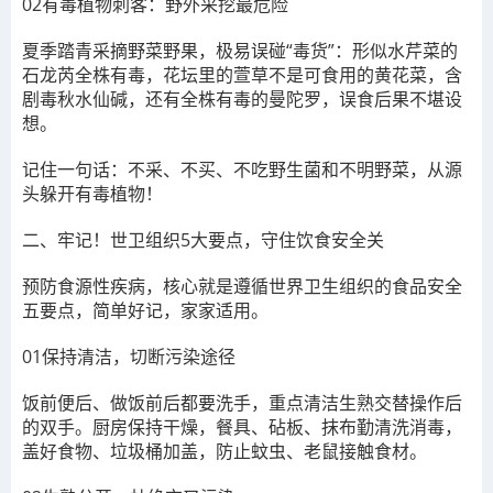
02有毒植物刺客：野外采挖最危险
夏季踏青采摘野菜野果，极易误碰“毒货”：形似水芹菜的
石龙芮全株有毒，花坛里的萱草不是可食用的黄花菜，含
剧毒秋水仙碱，还有全株有毒的曼陀罗，误食后果不堪设
想。
记住一句话：不采、不买、不吃野生菌和不明野菜，从源
头躲开有毒植物！
二、牢记！世卫组织5大要点，守住饮食安全关
预防食源性疾病，核心就是遵循世界卫生组织的食品安全
五要点，简单好记，家家适用。
01保持清洁，切断污染途径
饭前便后、做饭前后都要洗手，重点清洁生熟交替操作后
的双手。厨房保持干燥，餐具、砧板、抹布勤清洗消毒，
盖好食物、垃圾桶加盖，防止蚊虫、老鼠接触食材。