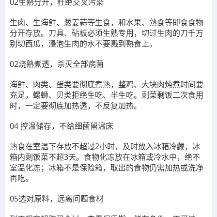
02生熟分开，杜绝交叉污染
生肉、生海鲜、葱姜蒜等生食，和水果、熟食等即食食物
分开存放。刀具、砧板必须生熟专用，切过生肉的刀千万
别切西瓜，浸泡生肉的水不要溅到熟食上。
02烧熟煮透，杀灭全部病菌
海鲜、肉类、蛋类要彻底煮熟，整鸡、大块肉炖煮时间要
充足，螺蛳、贝类拒绝生吃、半生吃。剩菜剩饭二次食用
时，一定要彻底加热透，不反复加热。
04 控温储存，不给细菌留温床
熟食在室温下存放不超过2小时，及时放入冰箱冷藏，冰
箱内剩饭菜不超3天。食物化冻放在冰箱或冷水中，绝不
室温化冻；冰箱不是保险箱，取出的食物仍需加热或洗净
再吃。
05选对原料，远离问题食材