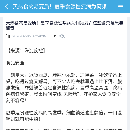
天热食物易变质！夏季食源性疾病为何频发？这些餐桌隐患要留意
天热食物易变质！夏季食源性疾病为何频发？这些餐桌隐患要
留意
2026-07-05 02:58:19
0
次
【来源：海淀疾控】
食品安全
一到夏天，冰镇西瓜、麻辣小龙虾、凉拌菜、冰饮轮番上
桌，吃得过瘾又解暑。可不少人吃完就遭遇上吐下泻、腹
痛发烧，罪魁祸首就是食源性疾病。夏季高温高湿，致病
菌疯狂繁殖，餐桌瞬间变成“风险场”，守护家人饮食安全
刻不容缓！
夏季是食源性疾病的高发季，细菌繁殖速度翻倍，一口没
吃对就可能中招！