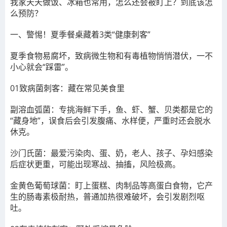
我家天天做饭、冰箱也常用，怎么还会被盯上？到底该怎
么预防？
一、警惕！夏季餐桌藏着3类“健康刺客”
夏季食物易腐坏，致病微生物和有毒植物悄悄潜伏，一不
小心就会“踩雷”。
01致病菌刺客：藏在常见美食里
副溶血弧菌：专挑海鲜下手，鱼、虾、蟹、贝类都是它的
“藏身地”，误食后会引发腹痛、水样便，严重时还会脱水
休克。
沙门氏菌：最爱污染肉、蛋、奶，老人、孩子、孕妇感染
后症状更重，可能出现寒战、抽搐，风险极高。
金黄色葡萄球菌：盯上蛋糕、肉制品等高蛋白食物，它产
生的肠毒素极耐热，普通加热很难破坏，会引发剧烈呕
吐。