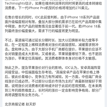
TechInsights估计，如果在维持利润率的同时将更高的成本转嫁给
消费者，下一代iPhone Pro机型的价格将增加约270美元。
在售价增长的同时，IDC此前曾判断，由于iPhone 18系列产品层
面升级幅度相对有限，叠加大部分换机需求已在前代产品周期中集
中释放，本代产品的销售情况会显著低于前一代。若iPhone 18系
列最终涨价幅度偏大，需求下行的幅度将更为明显。
不过，渠道端可通过延长分期时长、加大以旧换新补贴力度等手
段，在一定程度上稀释消费者对涨价的直接感知，减缓需求侧冲
击。盘和林认为，由于大部分手机厂商都在提价，苹果提价应该不
会对销量造成太大影响，又或者说，苹果销量哪怕下滑，也不是因
为涨价，苹果定位高端机，其消费者群体本身对价格不太敏感。
除此之外，提及苹果涨价对行业的影响，IDC认为，安卓高端阵营
间接受益，中低端面临生存考验。“高端安卓产品在苹果价格上移
后，彼此价差缩小，竞争压力有所减轻。另一方面，中低端厂商全
线涨价已成必然，不过部分以低价市场为主的厂商最新财报好于预
期，说明涨价对消费者的影响或许好于此前的悲观预期。在未来两
到三年的趋势维度上，长时间的涨价一定会影响竞争格局，部分厂
商将调整现有业务方向。”
北京商报记者 赵天舒