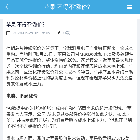
苹果“不得不”涨价？
苹果“不得不”涨价？
2026-06-29 16:18:16
0
次
存储芯片持续涨价的背景下，全球消费电子产业链正迎来一轮成本
重构。当地时间6月25日，苹果公司对MacBook和iPad及多款硬件
产品实施全球提价，整体涨幅约20%。这是该公司近年来最大规模
的一次全球性调价行动，理由是内存和存储芯片成本大幅上涨。苹
果之前一直淡化存储涨价对公司成本的冲击，苹果产品本身的高毛
利对原材料价格上涨的容忍度更高，但现在看起来苹果也无法靠自
身来化解成本压力。
电脑、iPad涨价
“AI数据中心的快速扩张造成内存和存储器需求的超常规激增。”苹
果发言人表示，公司“从未见过零部件价格涨得如此之快、如此之
多”，并表示此前已尽力为消费者吸收成本上涨压力，“但现在已到
了不得不开始提价的时刻”。
资本市场方面，涨价对苹果股价带来波动，苹果收盘报275.15美