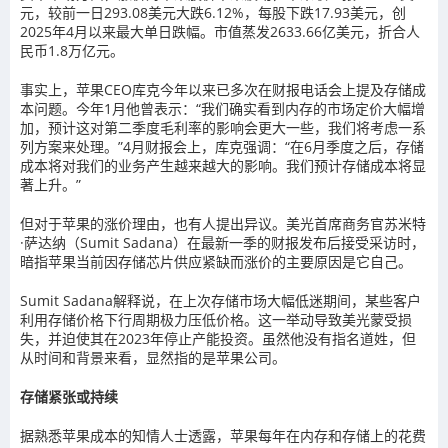
元，较前一日293.08美元大跌6.12%，每股下跌17.93美元，创
2025年4月以来最大单日跌幅。市值蒸发2633.66亿美元，折合人
民币1.8万亿元。
事实上，苹果CEO库克今年以来已多次在财报电话会上提及存储成
本问题。今年1月他曾表示：“我们确实看到内存的市场定价大幅增
加，预计这对第二季度毛利率的影响会更大一些，我们将考虑一系
列方案来处理。”4月财报会上，库克强调：“在6月季度之后，存储
成本将对我们的业务产生越来越大的影响。我们预计存储成本将显
著上升。”
但对于苹果的涨价理由，也有人提出异议。美光首席商务官苏米特
·萨达纳（Sumit Sadana）在最新一季的财报发布后接受采访时，
暗指苹果当前因存储芯片供应紧缺而涨价的主要原因是它自己。
Sumit Sadana解释说，在上次存储市场大幅低迷期间，某些客户
利用存储价格下行周期极力压低价格。这一举动导致美光蒙受损
失，并迫使其在2023年停止产能投资。虽然他没有指名道姓，但
从时间和背景来看，显然指的是苹果公司。
存储紧张或持续
据熟悉苹果成本的知情人士透露，苹果每年在内存和存储上的花费