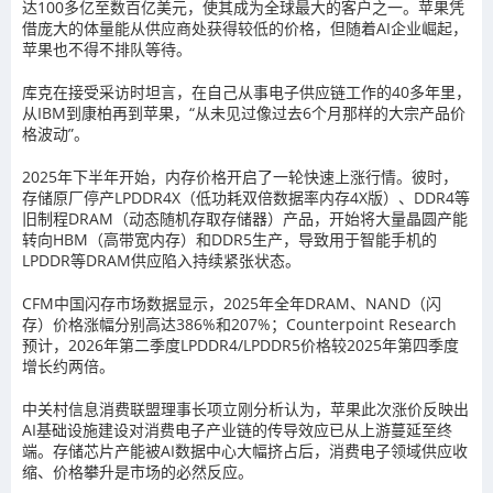
达100多亿至数百亿美元，使其成为全球最大的客户之一。苹果凭
借庞大的体量能从供应商处获得较低的价格，但随着AI企业崛起，
苹果也不得不排队等待。
库克在接受采访时坦言，在自己从事电子供应链工作的40多年里，
从IBM到康柏再到苹果，“从未见过像过去6个月那样的大宗产品价
格波动”。
2025年下半年开始，内存价格开启了一轮快速上涨行情。彼时，
存储原厂停产LPDDR4X（低功耗双倍数据率内存4X版）、DDR4等
旧制程DRAM（动态随机存取存储器）产品，开始将大量晶圆产能
转向HBM（高带宽内存）和DDR5生产，导致用于智能手机的
LPDDR等DRAM供应陷入持续紧张状态。
CFM中国闪存市场数据显示，2025年全年DRAM、NAND（闪
存）价格涨幅分别高达386%和207%；Counterpoint Research
预计，2026年第二季度LPDDR4/LPDDR5价格较2025年第四季度
增长约两倍。
中关村信息消费联盟理事长项立刚分析认为，苹果此次涨价反映出
AI基础设施建设对消费电子产业链的传导效应已从上游蔓延至终
端。存储芯片产能被AI数据中心大幅挤占后，消费电子领域供应收
缩、价格攀升是市场的必然反应。