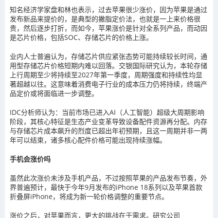
知名经济学家盘和林也表示，过去苹果很少涨价，因为苹果是通过
发布新品来提价的，是典型的撇脂定价法，也就是一上来价格很
贵，然后逐步打折，而如今，苹果涨价是针对全系列产品，而动因
是芯片价格，包括SOC、存储芯片的价格上涨。
业内人士普遍认为，存储芯片供应紧张态势可能持续较长时间，通
用型存储芯片价格短期内难以回落。交银国际研究认为，本轮存储
上行周期至少将持续至2027年第一季度，周期强度和持续性均显
著超越以往。这意味着消费电子行业的成本压力仍将持续，终端产
品定价或将面临进一步调整。
IDC分析师认为：当前市场已进入AI（人工智能）超级大周期影响
阶段，其核心特征是生态产业变革导致设备配件资源再分配。内存
与存储芯片成本飙升的烈度已超出年初预期，且这一周期并非一两
年可以结束，诸多核心配件价格可能出现持续涨幅。
手机会涨价吗
虽然此次涨价未涉及手机产品，不过按照苹果的产品发布节奏，外
界普遍预计，最快于今年9月发布的iPhone 18系列以及苹果首款
折叠屏iPhone，将成为新一轮价格调整的重要节点。
涨价之后，对苹果而言，更大的挑战在于需求。研究公司