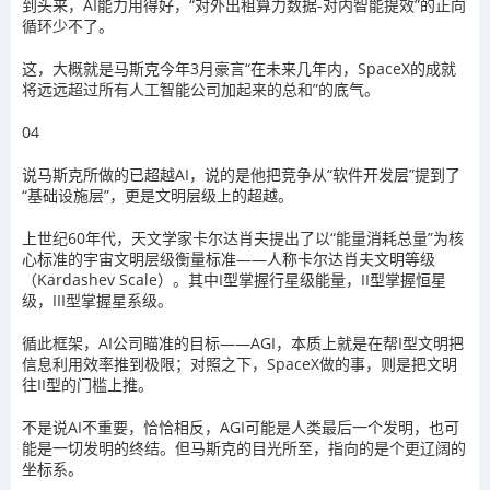
到头来，AI能力用得好，“对外出租算力数据-对内智能提效”的正向
循环少不了。
这，大概就是马斯克今年3月豪言“在未来几年内，SpaceX的成就
将远远超过所有人工智能公司加起来的总和”的底气。
04
说马斯克所做的已超越AI，说的是他把竞争从“软件开发层”提到了
“基础设施层”，更是文明层级上的超越。
上世纪60年代，天文学家卡尔达肖夫提出了以“能量消耗总量”为核
心标准的宇宙文明层级衡量标准——人称卡尔达肖夫文明等级
（Kardashev Scale）。其中I型掌握行星级能量，II型掌握恒星
级，III型掌握星系级。
循此框架，AI公司瞄准的目标——AGI，本质上就是在帮I型文明把
信息利用效率推到极限；对照之下，SpaceX做的事，则是把文明
往II型的门槛上推。
不是说AI不重要，恰恰相反，AGI可能是人类最后一个发明，也可
能是一切发明的终结。但马斯克的目光所至，指向的是个更辽阔的
坐标系。