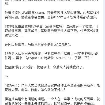
然。
他曾打造PayPal前身X.com，可最终因技术架构硬伤、内部路线冲
突等问题，他被董事会罢免，全部X.com自研软件体系都被抛弃。
他想把花重金收购的X平台（前身为推特）改造成另一个微信，可
理想很丰满，现实却是：基础服务稳定性大幅下降，付费蓝V验证
逻辑失效……
在纯比特世界，马斯克肯定不是什么“全能神”。
但真男人从不回头看爆炸。马斯克完全可以来上一句“有种就比硬
件啊”，再来一句“Space X+特斯拉+Neuralink，了解一下？”
就星舰“筷子夹火箭”，就足以让一众后来人持续膜拜了。
02
问题来了：作为人类当代最顶尖实体硬件工程革新者的马斯克，能
玩转火箭、电车、储能，怎么就做不好AI？
但这其实是个有问题的问题。一个人在一些事上成功的原因里，就
藏着他在另一些事上失败的原因。比特跟原子，也是两种东西。