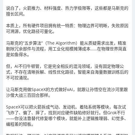
说白了，火箭推力、材料强度、热力学极限等，这些都是马斯克的
擅长区间。
本质上，所有硬件项目拥有统一特质：物理边界可明晰，失败原因
可溯源，优化路径可量化。
马斯克的“五步算法”（The Algorithm）能从质疑需求出发，精准
剔除冗余部件与流程，用工业化规模摊薄成本……在物理世界简直
是如鱼得水。
但，AI不归牛顿管，它是完全相反的混沌领域，没有固定物理公
式，不存在清晰拆解、线性优化路径，智能来自海量数据训练后的
不可控涌现。
让马斯克用做SpaceX的方式做好xAI，就跟让孙悟空在流沙河里跟
沙僧大战三百回合那样。
SpaceX可以把火箭拆成气动、发动机、着陆系统等模块，每次试
飞炸了、偏了、摔了，找到对应硬件缺陷修好就行。但Grok不行
——你没法靠替代修复哪个模块，就能补上逻辑推理弱、幻觉多、
编程差的短板。