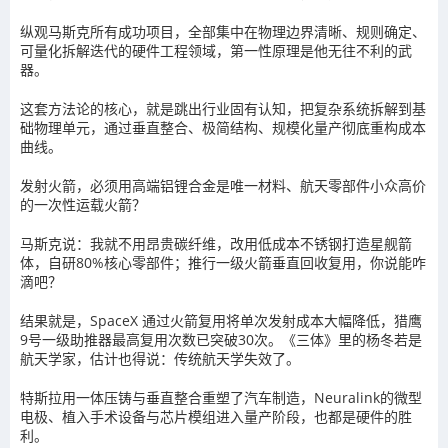
纵观马斯克所有成功项目，全部集中在物理边界清晰、规则确定、
可量化拆解迭代的硬件工程领域，第一性原理是他无往不利的武
器。
这套方法论的核心，就是跳出行业固有认知，把复杂系统拆解到基
础物理单元，通过垂直整合、极简结构、规模化量产彻底重构成本
曲线。
发射火箭，必须用高端铝锂合金是唯一材料、航天零部件小众高价
的一次性运载火箭？
马斯克说：我就不用昂贵碳纤维，改用低成本不锈钢打造星舰箭
体，自研80%核心零部件；推行一级火箭垂直回收复用，你说能咋
滴吧？
结果就是，SpaceX 通过火箭复用将单次发射成本大幅降低，猎鹰
9号一级助推器最高复用次数已突破30次。《三体》里的杨冬若是
航天学家，估计也得说：传统航天学失效了。
特斯拉用一体压铸与垂直整合重塑了汽车制造，Neuralink的微型
电极、植入手术设备与芯片模组进入量产阶段，也都是硬件的胜
利。