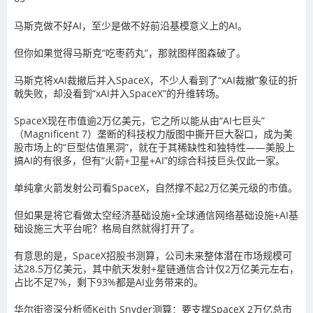
马斯克做不好AI，至少是做不好前沿基模意义上的AI。
但你如果觉得马斯克“吃枣药丸”，那就图样图森破了。
马斯克将xAI裁撤后并入SpaceX，不少人看到了“xAI裁撤”象征的折
戟失败，却没看到“xAI并入SpaceX”的升维转场。
SpaceX现在市值逾2万亿美元，它之所以能从由“AI七巨头”
（Magnificent 7）垄断的科技权力版图中撕开巨大裂口，成为美
股市场上的“巨型估值黑洞”，就在于其稀缺性和独特性——美股上
搞AI的有很多，但有“火箭+卫星+AI”的综合科技巨头仅此一家。
单纯拿火箭发射公司看SpaceX，自然撑不起2万亿美元级的市值。
但如果是将它看做太空经济基础设施+全球通信网络基础设施+AI基
础设施三大平台呢？格局自然就得打开了。
有意思的是，SpaceX招股书测算，公司未来整体潜在市场规模可
达28.5万亿美元，其中航天发射+星链通信合计仅2万亿美元左右，
占比不足7%，剩下93%都是AI业务带来的。
华尔街资深分析师Keith Snyder测算：要支撑SpaceX 2万亿总市