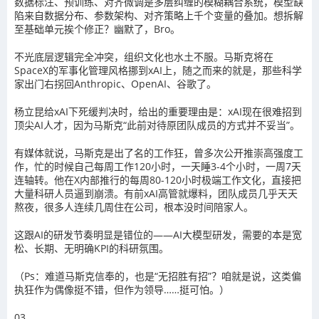
数据标注、预训练、对齐微调是多层纠缠的模糊耦合系统，模型缺
陷来自数据分布、参数架构、对齐策略上千个变量的叠加。想拆解
至基础单元挨个修正？幽默了，Bro。
不光底层逻辑完全冲突，组织文化也水土不服。马斯克将在
SpaceX的军事化管理风格挪到xAI上，随之而来的就是，那些科学
家出门右拐回Anthropic、OpenAI、谷歌了。
杨立昆给xAI下死缓判决时，给出的重要理由是：xAI现在很难招到
顶尖AI人才，因为马斯克“此前对待原团队成员的方式并不妥当”。
有媒体就说，马斯克是出了名的工作狂，曾多次公开推崇高强度工
作，忙的时候自己每周工作120小时，一天睡3-4个小时，一周7天
连轴转。他在X内部推行的每周80-120小时极端工作文化，直接把
大量科研人员逼到崩溃。有前xAI高管就爆料，团队成员几乎天天
熬夜，很多人连续几周住在公司，根本没时间陪家人。
这跟AI的研发节奏明显是错位的——AI大模型研发，需要的本是宽
松、长期、无明确KPI的科研氛围。
（Ps：难道马斯克信奉的，也是“无招胜有招”？咱就是说，这类偏
执狂作为偶像挺不错，但作为领导……挺可怕。）
03