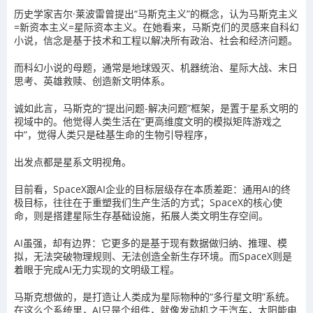
历史学家吉尔·莱波雷曾提出“马斯克主义”的概念，认为马斯克主义
=新资本主义=星际资本主义。在她看来，马斯克们的灵感来自科幻
小说，信念是基于技术和工程以解决所有政治、社会和经济问题。
而科幻小说的母题，通常是地球毁灭、机器统治、星际大战、末日
思考、英雄救赎、创造新文明体系。
诚如此言，马斯克的“提出问题-解决问题”框架，是置于星系文明的
视域中的。他觉得人类生活在“更高维度文明的模拟矩阵游戏之
中”，觉得人类只是硅基生命的生物引导程序，
出发点都是星系文明视角。
目前看，SpaceX跟AI企业的目标层级存在本质差距：通用AI的终
极目标，往往在于重塑我们生产生活的方式；SpaceX的核心使
命，则是搭建星际生存基础设施，拓展人类文明生存空间。
AI虽强，却有边界：它更多的是基于现有数据做归纳、推理、模
拟，无法突破物理规则、无法创造全新生存环境。而SpaceX则是
着眼于完成AI无力实现的文明级工程。
马斯克想做的，是打造让人类成为星际物种的“多行星文明”系统。
在这么个系统里，AI只是个组件，就像发动机之于汽车，太阳能电