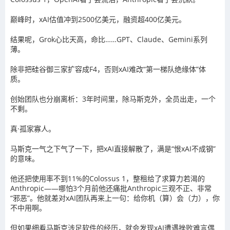
巅峰时，xAI估值冲到2500亿美元，融资超400亿美元。
结果呢，Grok心比天高，命比……GPT、Claude、Gemini系列
薄。
除非把硅谷御三家扩容成F4，否则xAI难改“第一梯队绝缘体”体
质。
创始团队也分崩离析：3年时间里，除马斯克外，全员出走，一个
不剩。
真·孤家寡人。
马斯克一气之下气了一下，把xAI直接解散了，满是“恨xAI不成钢”
的意味。
他还把使用率不到11%的Colossus 1，整租给了求算力若渴的
Anthropic——哪怕3个月前他还痛批Anthropic三观不正、非常
“邪恶”。他就差对xAI团队再来上一句：给你机（算）会（力），你
不中用啊。
但如果细看马斯克涉足软件的经历，就会发现xAI遭遇挫败难言偶