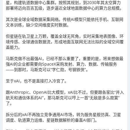
星，构建轨道数据中心集群。按照其规划，到2030年其太空算力
部署将迈向百吉瓦级，逐步逼近全球地面数据中心的算力总规模。
其次是全球全域数据采集网络。传统AI模型只能依托手机、互联网
文本训练，缺少空间维度实时数据。
但星链在轨卫星上万颗，覆盖全球无死角，实时采集地表图像、环
境传感、全球通信数据流，形成地面互联网无法比拟的全域空间覆
盖能力。
马斯克做不出最强AI，已经不那么重要了，重要的是，将来想做最
强AI的企业都需要向SpaceX采购发射、算力、数据、传输服务
——到那时，马斯克可以“字仁勋，号钢铁侠”。
至于xAI，也不是直接打入冷宫了。
跟Anthropic、OpenAI比大模型，xAI比不过，但要跟各家比“并入
航天和通信体系的AI”，那马斯克可以哼上一首“无敌是多么寂寞”
了。
拆分后的xAI不再独立竞争通用AI市场，转为服务星舰仿真、卫星
调度、轨道算力运维、星链数据解析的垂直AI部门。