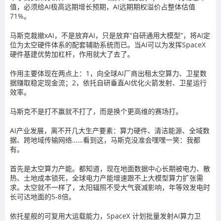
值，必须给AI极高远期增长预期，AI远期期权溢价占整体估值
71%。
马斯克裁撤xAI，不是放弃AI，只是放弃“自研通用大模型”，将AI定
位为太空硬件体系的配套辅助系统而已。当AI可以为发挥SpaceX
硬件基建优势加杠杆，作用就大了去了。
作用主要体现在两点上：1，向全球AI厂商出租太空算力、卫星数
据赚取稳定现金流；2，依托自研垂直AI优化火箭发射、卫星运行
效率。
马斯克不是打不赢就不打了，而是换个更高维的赛场打。
AI产业发展，离不开几大生产要素：算力硬件、清洁能源、全域数
据、跨地域传输网络……看到这，马斯克没准会嘿嘿一笑：我都
有。
首先是太空算力产能。都知道，现在地面数据中心长期被电力、散
热、土地成本锁死，全球电力产能增速跟不上大模型算力扩张需
求。太空就不一样了，太阳辐照不受大气衰减影响，年等效发电时
长可达地面的5-8倍。
依托星舰的可复用大运载能力，SpaceX 计划批量发射AI算力卫