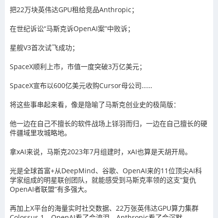
把22万块英伟达GPU租给竞品Anthropic；
在世纪诉讼“马斯克诉OpenAI案”中败诉；
星舰V3首次试飞成功；
SpaceX顺利上市，市值一度突破3万亿美元；
SpaceX宣布以600亿美元收购Cursor母公司……
将这些事串起来看，像是隐喻了马斯克创业史的极简版：
他一边在自己不擅长的软件战场上铩羽而归，一边在自己擅长的硬
件疆域里攻城略地。
拿xAI来说，马斯克2023年7月组建时，xAI也算是天胡开局。
光是全球首富+从DeepMind、谷歌、OpenAI来的11位顶尖AI科
学家组成的明星联创团队，就能感受到马斯克率领的这支“复仇
OpenAI者联盟”有多强大。
再加上X平台的海量实时社交数据、22万张英伟达GPU算力集群
Colossus 1，OpenAI看了会流泪，Anthropic看了会沉默。