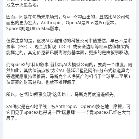
池之于火星基地。
因而，同是在勾勒未来场景，SpaceX勾画出的，显然比AI公司勾
画出的更为宏大。Anthropic、OpenAI是Plus或Pro版本，
SpaceX则是Ultra Max版本。
值得注意的是，这次AI浪潮推动的科技公司市值重估，早已不是市
盈率（P/E）、现金流折现（DCF）或安全边际等经典估值框架所
能框定的，其定价逻辑已脱离财务基本面，更多的是由叙事驱动。
而SpaceX的“科幻叙事”就比纯AI大模型公司的，要高一个维度。既
然如此，其估值锚点被“太空AI=低延迟星链网络×分布式轨道算力”
等远期愿景持续推高，马斯克个人净资产约相当于全球第二至第五
位富豪的财富总和，也就不难理解了。
所以，在“科幻叙事变现”这条路上，马斯克再度遥遥领先。
xAI确实是在AI地平线上被Anthropic、OpenAI按在地上摩擦，可
它们见了SpaceX也得说一声“瑞思拜”——毕竟SpaceX已经在大气
层了。