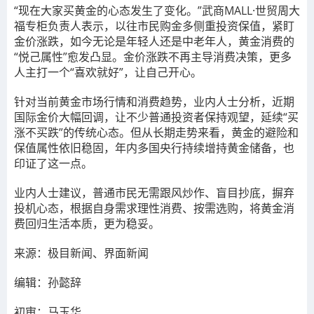
“现在大家买黄金的心态发生了变化。”武商MALL·世贸周大
福专柜负责人表示，以往市民购金多侧重投资保值，紧盯
金价涨跌，如今无论是年轻人还是中老年人，黄金消费的
“悦己属性”愈发凸显。金价涨跌不再主导消费决策，更多
人主打一个“喜欢就好”，让自己开心。
针对当前黄金市场行情和消费趋势，业内人士分析，近期
国际金价大幅回调，让不少普通投资者保持观望，延续“买
涨不买跌”的传统心态。但从长期走势来看，黄金的避险和
保值属性依旧稳固，年内多国央行持续增持黄金储备，也
印证了这一点。
业内人士建议，普通市民无需跟风炒作、盲目抄底，摒弃
投机心态，根据自身需求理性消费、按需选购，将黄金消
费回归生活本质，更为稳妥。
来源：极目新闻、界面新闻
编辑：孙懿辞
初审：马玉华