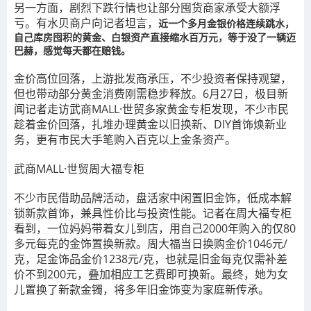
另一方面，剧烈下跌行情也让部分囤货商家承受大额浮
亏。有水贝商户向记者坦言，
近一个多月金银价格连续跳水，
自己库房囤积的黄金、白银资产直接缩水百万元，等于没了一辆迈
巴赫，感觉每天都在赔钱。
金价高位回落，上游批发商承压，不少投资者保持观望，
但也带动部分黄金消费刚需稳步释放。6月27日，极目新
闻记者走访武商MALL·世贸多家黄金专柜发现，不少市民
趁着金价回落，扎堆办理黄金以旧换新、DIY首饰焕新业
务，更有市民大手笔购入百克以上金条资产。
武商MALL·世贸周大福专柜
不少市民借助品牌活动，盘活家中闲置旧金饰，低成本解
锁新款首饰，兼具性价比与投资性能。记者在周大福专柜
看到，一位妈妈带着女儿到店，用自己2000年购入的仅80
多元每克的金饰置换新款。周大福当日换购金价1046元/
克，足金饰品金价1238元/克，也就是旧金每克仅需补差
价不到200元，叠加相应工艺费即可换新。最终，她为女
儿置换了新款金镯，将多年旧金饰变为家庭新传承。