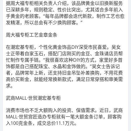
据周大福专柜相关负责人介绍，该品牌黄金以旧换新服务
已深耕多年，规则稳定、性价比突出，尤其适合多年前入
手黄金的老顾客。“每年品牌都会迭代新款，制作工艺也愈
发精湛，所以总会有不少换购顾客。”
周大福专柜工艺金章金条
在潮宏基专柜，个性化黄金饰品DIY深受市民喜爱。吴女
士正带着自家玉石，搭配门店刚买的金豆、金珠请店员帮
忙制作专属手链。“我很喜欢这种DIY的方式，家里好多首
饰都是自己搭配珠宝、水晶和金饰做的。”吴女士告诉记
者，品牌常年上新，还支持旧金吊坠补差换购，不用花费
高价买新金，就能经常换新款式，满足日常穿搭和审美需
求。
武商MALL·世贸潮宏基专柜
消费市场也不乏大额购入的投资、保值需求。近日，武商
MALL·世贸宫匠造办专柜就有一笔大额金条订单，顾客购
入100克金条，成交总价11.1万元。