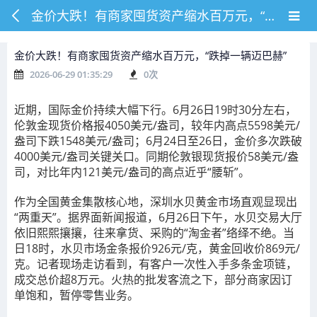
金价大跌！有商家囤货资产缩水百万元，“跌掉一辆迈巴赫”
金价大跌！有商家囤货资产缩水百万元，“跌掉一辆迈巴赫”
2026-06-29 01:35:29
0
次
近期，国际金价持续大幅下行。6月26日19时30分左右，
伦敦金现货价格报4050美元/盎司，较年内高点5598美元/
盎司下跌1548美元/盎司；6月24日至26日，金价多次跌破
4000美元/盎司关键关口。同期伦敦银现货报价58美元/盎
司，对比年内121美元/盎司的高点近乎“腰斩”。
作为全国黄金集散核心地，深圳水贝黄金市场直观显现出
“两重天”。据界面新闻报道，6月26日下午，水贝交易大厅
依旧熙熙攘攘，往来拿货、采购的“淘金者”络绎不绝。当
日18时，水贝市场金条报价926元/克，黄金回收价869元/
克。记者现场走访看到，有客户一次性入手多条金项链，
成交总价超8万元。火热的批发客流之下，部分商家因订
单饱和，暂停零售业务。