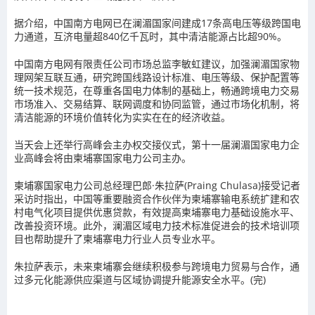
据介绍，中国南方电网已在澜湄国家间建成17条高电压等级跨国电
力通道，互济电量超840亿千瓦时，其中清洁能源占比超90%。
中国南方电网有限责任公司市场总监李敏虹建议，加强澜湄国家物
理网架互联互通，研究跨国线路设计标准、电压等级、保护配置等
统一技术规范，在尊重各国电力体制的基础上，畅通跨境电力交易
市场准入、交易结算、联网调度和协同监管，通过市场化机制，将
清洁能源的环境价值转化为实实在在的经济收益。
当天会上还举行高峰会主办权交接仪式，第十一届澜湄国家电力企
业高峰会将由柬埔寨国家电力公司主办。
柬埔寨国家电力公司总经理巴郎·朱拉萨(Praing Chulasa)接受记者
采访时指出，中国等重要融资合作伙伴为柬埔寨输电系统扩建和农
村电气化项目提供优惠贷款，有效提高柬埔寨电力基础设施水平、
改善投资环境。此外，澜湄区域电力技术标准促进会的技术培训项
目也帮助提升了柬埔寨电力行业人员专业水平。
朱拉萨表示，未来柬埔寨会继续积极参与跨境电力贸易与合作，通
过多元化能源供应渠道与区域协调提升能源安全水平。(完)