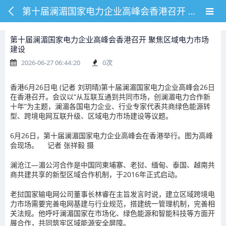
第十届澜湄国家电力企业高峰会香港召开 聚焦区域电力市场建设
第十届澜湄国家电力企业高峰会香港召开 聚焦区域电力市场
建设
2026-06-27 06:44:20
0
次
香港6月26日电 (记者 刘玥晴)第十届澜湄国家电力企业高峰会26日
在香港召开。会议以“从互联互通到共同市场，创澜湄电力合作新
十年”为主题，澜湄各国电力企业、行业专家代表共商绿色能源转
型、跨境电网互联升级、区域电力市场建设等议题。
6月26日，第十届澜湄国家电力企业高峰会在香港举行。图为高峰
会现场。 记者 张祥毅 摄
澜沧江—湄公河合作是中国同柬埔寨、老挝、缅甸、泰国、越南共
商共建共享的新型区域合作机制，于2016年正式启动。
老挝国家输电网公司董事长林睿在主旨发言时说，建立区域跨境电
力市场需要完善电网基建与行业规范，搭建统一管理机制，完善相
关法规。他呼吁澜湄国家在市场化、绿色能源和智能科技等方面开
展合作，共同筑牢区域能源安全屏障。