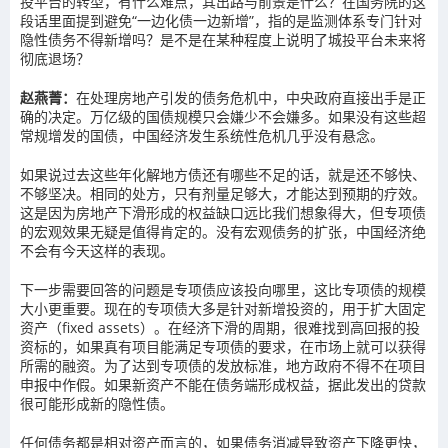
投平台的转型，有什么难点，其出路与前景是什么？在国务院的这
段话里面提到避免“一边化债一边新增”，指的是监测体系专门针对
隐性债务不得新增吗？是不是在某种程度上说明了城投平台未来将
彻底退场？
赵燕菁：
在处理房地产引发的债务危机中，中央政府直接出手是正
确的决定。万亿级的国债规模只会嫌少不会嫌多。如果没有这些超
常规增发的国债，中国经济发生系统性危机几乎没有悬念。
如果说过去这些年化解地方债还有哪些不足的话，就是还不够快、
不够坚决。相同的处方，只有剂量足够大，才能达到预期的疗效。
这是因为房地产下滑形成的权益缺口远比我们想象得大，但专项债
的宏观效果无疑是值得肯定的。没有宏观债务的扩张，中国经济绝
不会有今天这样的表现。
下一步需要回答的问题是专项债应该投向哪里，这比专项债的规模
大小更重要。现在的专项债大多是针对新增投资的，用于扩大固定
资产（fixed assets）。在经济下滑的周期，很难找到高回报的投
资标的，如果真有项目能满足专项债的要求，在市场上就可以获得
所需的融资。为了达到专项债的发放标准，地方政府不得不在项目
申报中作假。如果新资产不能在债务端形成权益，据此发出的贷款
很可能形成新的隐性债。
任何债务都是相对资产而言的，如果债务消减导致资产下降更快，