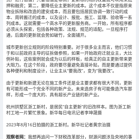
押和融资；第二，要降低业主更新的成本。这个成本不仅是指原来
物业拆除和改造的建安成本，而且要包括居民协调一致行动的成
本、周转搬迁的成本，以及设计、报批、施工、监理、验收等一系
列成本。这就需要一个高水平的更新服务商。一开始，所有程序都
必须从头探索，包括各种政策、法规、规范的适配。一旦程序打
通，后面的更新就会势如破竹，全面铺开。
城市更新创立规则的阶段特别重要。对于很多业主而言，他们习惯
于和以前政府主导的征拆做参照，如果一开始政府迁就业主，大比
例补贴，这些案例就会成为以后的样板，给真正的自主更新带来更
大阻力。在这个阶段，政府要尽量避免直接补贴，而是要通过提供
各种便利和制度设计，让业主从“要我改”，变为“我要改”。
由于更新和新建无论在施工条件还是业主要求都有很大不同，更新
有可能形成一个完全不同的新产业。未来造房子有可能像造汽车那
样，形成一个庞大的、具有超长产业链的新产业。
杭州拱墅区浙工新村，是居民“自主更新”的旧改样本。图为浙工新
村工地一片繁忙景象。
新华每日电讯记者李坤晟摄
2023年8月16日拍摄的浙工新村。
新华社记者黄宗治摄
观察者网：
我想再追问一下财税改革部分，财源问题涉及央地的事