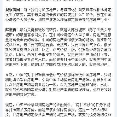
观察者网：
当下我们讨论房地产，与城市化狂飙突进年代相比肯定
发生了转变，其中最关键或最微妙的转变是什么？如今，放在中国
经济这个大盘子里，到底应该怎么理解和定位未来的房地产行业？
赵燕菁：
最为关键和微妙的转变，就是大部分城市（除了少数头部
城市）的增量需求消失了。在中国经济这个大盘子里，房地产是存
量财富最重要的载体。中国的房地产类似俄罗斯的能源。俄罗斯的
权益项里，最主要的就是石油、天然气，只要世界油气下跌，俄罗
斯经济立刻陷入衰退；反之，油气价格上涨，俄罗斯经济就会满血
复活。因此，西方打击俄罗斯的做法，就是要把世界油价打下来，
或者封锁俄罗斯油气出口。而如果要打压中国经济，就要先把中国
房地产打下来；这是因为中国权益项里占比最大的，就是房地产。
显然，中国的对手很难像压低油气价格那样压低中国房地产，只能
利用舆论唱衰房地产，引诱中国主动捅破房地产泡沫。而很多中国
民众把房地产和建筑业混为一谈，以为房地产是通过钢材、水泥、
就业的形式影响宏观经济；对房地产本质的错误理解，必然导致对
房地产的错误定位。
现在，中央已经意识到房地产的金融属性，“房住不炒”的任务不能
靠打压商品房房价，而是应该由保障房承担。这是一个伟大的进
步。把房地产的定位从资产端的固定资产项，转变到债务端的权益