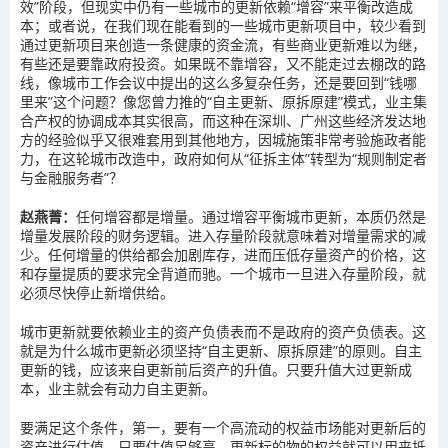
效”阶段，但现实中仍有一些城市的更新依赖“增容”来平衡改造成
本；或者说，在我们现在能看到的一些城市更新项目中，较少看到
通过更新项目来创造一条健康的资金流，有些商业更新难以为继，
有些还是要靠政府投资。如果既不靠增容，又不能走过去棚改的路
线，像城市工作会议中提出的这么多复杂任务，还是要回到“钱哪
里来”这个问题？像您曾力推的“自主更新、原拆原建”模式，业主集
合产权的协调成本其实很高，而这种在深圳、广州这些经济发达地
方的经验似乎又很难套用到其他地方，因城施策非常考验施政者能
力，在这轮城市改造中，政府如何从“征拆主体”转型为“规则制定者
与金融服务者”？
赵燕菁：
任何增容都是增量。通过增容平衡城市更新，本质仍然是
增量发展阶段的财务逻辑。进入存量阶段就意味着对增量需求的减
少。任何增量的供给都会加剧库存，进而压低存量资产的价格，这
和存量提质的要求完全背道而驰。一个城市一旦进入存量阶段，就
必须尽快停止新增供给。
城市更新就要依赖业主的资产负债表而不是政府的资产负债表。这
就是为什么城市更新必须坚持“自主更新、原拆原建”的原则。自主
更新的钱，应该来自更新前后资产的升值。只要升值大过更新成
本，业主就会有动力自主更新。
要满足这个条件，第一，要有一个高流动的权益市场能对更新后的
资产进行估值，只要估值足够高，更新标的物的权益就可以用来抵