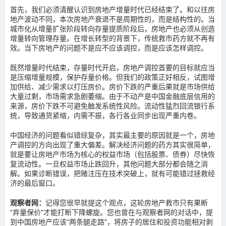
首先，我们必须清醒认识到房地产增量时代已经结束了。和以往房
地产波动不同，本次房地产衰退不是周期性的，而是结构性的。当
城市化从增量扩张阶段转向存量提质阶段后，房地产也必须从创造
增量转向管理存量。在增长转型的背景下，传统救市药方就不再有
效。当下房地产的问题不是应不应该调控，而是应该怎样调控。
既然增量时代结束，存量时代开启，房地产调控首要的目标就应当
是压缩增量规模，保护存量价格。但我们的政策正好相反，试图增
加供给、减少需求以打压房价。房价下跌的严重后果就是市场供给
大量过剩，市场需求急剧萎缩。由于不动产是中国金融底层信用的
来源，房价下跌不可避免触发系统性风险。流动性猛烈回流银行系
统，导致通货紧缩，内需不振，各行各业同步出现严重内卷。
中国经济的问题看似错综复杂，其实最主要的原因就是一个，房地
产调控的方向出现了重大偏差。解决经济问题的药方其实很简单，
就是要让房地产市场为核心的权益市场（包括股票、债券）尽快恢
复流动性。一旦权益市场止跌回升，其他问题大部分都会随之消
解。如果诊断错误，把赌注压在技术突破上，就有可能错过拯救经
济的最后窗口。
观察者网：
记得您很早就提这个观点，这轮房地产救市只有果断
“弃量保价”才能打断下降螺旋。您也曾在与观察者网的对话中，提
到中国房地产应该“两条腿走路”，将房子的居住和投资功能相对剥