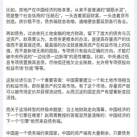
比如，房地产在中国经济的账本里，从来不是普通的“钢筋水泥”，
而是整个社会信用的“压舱石”，一头连着家庭财富，一头连着货币
创造。房价稳不住，债务端就会收缩，通缩便会蔓延到各行各业。
再如债务，过去依托土地金融的地方财政，留下了庞大的债务与沉
淀资产。赵燕菁认为，去债务更根本的办法，是提高存量资产的估
值而不是直接还债。最直接的办法就是推高资产在权益市场上的估
值，而不是新增无用的固投。专项债只有投向正确的方向，才能打
破中央所说的“一边化债一边新增”的恶性螺旋。比如，中央通过低
息专项债置换高息债，尽快偿还拖欠企业账款，允许将专项债投向
权益市场“抄底”等等。
这些论述引出了一个重要答案：中国需要建立一个和土地市场相当
的权益市场，即存量资产的交易市场。有了这个市场，存量资产就
可以被市场定价并获得流动性，从而沉淀的固定资产有望重新变回
活钱。
而关于这场转型的终极命题是：当土地财政走向落幕，中国经济的
下一个引擎在哪里？赵燕菁教授的答案显然是清晰的：中国经济的
下一个“引擎”依然来自债务端。
中国是一个债务端约束国家，中国的资产端有大量剩余，只要债务