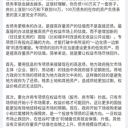
债务率就会越去越多。这很好理解，你负债100万买了一套房子，
房价上涨到150万和下跌到50万，100万债务的在你的资产负债表
里的意义是完全不同的。
去债务更根本的办法，是提高存量资产的估值而不是直接还债。最
直接的办法就是推高资产在权益市场上的估值，而不是增加新的
（往往是无用的）固投（比如城中村改造和无收益公共设施）。专
项债只有投向正确的方向，才能打破中央所说的“一边化债一边新
增”的恶性螺旋。专项债的目的不应当是建设更多的低效资产，而
是提高存量资产的估值。简单来说，就是要让权益市场尽快回升。
首先，要用低息的专项债来接替现在的高息债，地方政府拖欠市场
主体（企业、银行、劳动者）的钱由中央政府接手足额刚兑。将地
方政府欠市场的债转变为地方政府欠中央的，这样做的目的是避免
地方政府为了还债，贱卖土地和其他资产，造成供给更加过剩，权
益价格迟迟无法回升。
其次，要允许用专项债在权益市场（股市、房市等）抄底。只有市
场供给开始小于市场需求，权益价格才可能回升。这比更多的固投
能更加有效地扭转权益市场的预期。现在，政府开始下场收购老破
小和烂尾楼转为保障房，是一个投放专项债的正确方向。一旦权益
市场止跌回升，在低谷时“建仓”的储备住房就会保值、升值。其他
没有交易的存量资产估值也会随之上升，债务规模自然减少。