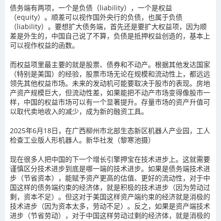
债务端有两项，一个是负债（liability），一个是权益
（equity）。顺差可以视作国外央行的负债，也属于负债
（liability）。要想扩大债务端，首先还是要扩大权益项，因为顺
差是外生的，中国自己说了不算，负债是抵押权益创造的，基本上
可以视作权益的函数。
而权益项里最主要的就是股票、债券和不动产。根据其他发达国家
（特别是美国）的经验，股票市场无论在规模和流动性上，都远远
领先其他权益市场。未来的发动机可能要取决于股市的表现。房地
产资产规模巨大，但流动性差，如果能把不动产市场变得像股市一
样，中国的权益市场可以有一个显著提升。存量市场的资产升值可
以取代卖地收入的减少，成为新的融资工具。
2025年6月18日，在广西柳州市北部生态新区机器人产业园，工人
检查工业版人形机器人。
新华社发（黎寒池摄）
现在很多人把中国的下一个增长引擎押宝在技术进步上。这就需要
谨慎区分技术进步到底是哪一端的技术进步。如果是债务端技术进
步（节省资本），能赋予资产更高的估值、更好的流动性，对于中
国这样的债务端约束的经济体，就是积极的技术进步（因为劳动过
剩，资本不足）。但这对于美国这样资产端约束的经济就是消极的
技术进步（因为资本太多，劳动不足）。反之，如果是资产端技术
进步（节省劳动），对于中国这样劳动过剩的经济体，就是消极的