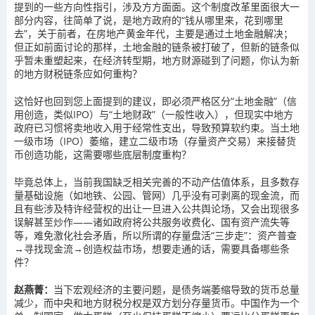
提到的一些方向性指引，涉及方方面面。这个制度改革里面很大一
部分内容，往简单了说，是地方政府的“钱从哪里来，花到哪里
去”，关于前者，在房地产黄金年代，主要是通过土地金融解决；
但正如前面讨论的那样，土地金融的链条被打破了，但新的链条似
乎暂未重塑起来，在经济转型期，地方财源碰到了问题，你认为新
的地方财税链条应如何重构？
这恰好也回到您上面提到的建议，即必须严格区分“土地金融”（信
用创造，类似IPO）与“土地财政”（一般性收入），但现实中地方
政府已习惯将卖地收入用于经常性支出，导致预算软约束。当土地
一级市场（IPO）萎缩，建立二级市场（存量资产交易）来接替货
币创造功能，这需要哪些底层制度重构？
毕竟总体上，当前我国缺乏相关完善的不动产估值体系，且多数存
量基础设施（如地铁、公园、管网）几乎没有可剥离的现金流，而
且有些涉及特许经营权的出让一旦进入公共舆论场，又会出现很多
误解甚至炒作——诸如政府将公共服务收费化、国有资产流失等
等，难免激化社会矛盾，所以所谓的存量盘活“三步走”：资产普查
→寻找现金流→创造权益市场，想要走通的话，需要具备哪些条
件？
赵燕菁：
当下宏观经济的主要问题，是债务端萎缩导致的货币总量
减少，而中央和地方财税分权是双方划分存量货币。中国作为一个