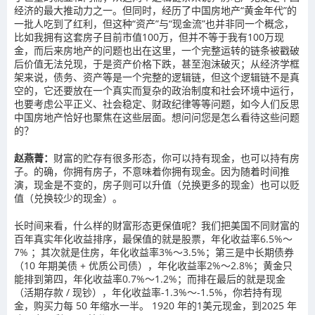
经济的最大推动力之一。但同时，经历了中国房地产“黄金年代”的
一批人吃到了红利，但这种“资产”与“现金流”也并非同一个概念，
比如我拥有这套房子目前市值100万，但并不等于我有100万现
金，而后来房地产的问题也出在这里，一个完整运转的链条被戳破
后价值无法兑现，于是资产价格下跌，甚至泡沫破灭；从经济学框
架来说，债务、资产等是一个完整的逻辑链，但这个逻辑链不是真
空的，它还要放在一个真实而复杂的政治制度和社会环境中运行，
也要考虑公平正义、社会稳定、财政纪律等等问题，如今人们反思
中国房地产恰好也聚焦在这些层面。想问问您是怎么看待这些问题
的？
赵燕菁：
财富的贮存有很多形态，你可以持有现金，也可以持有房
子。的确，你拥有房子，不意味着你拥有现金。因为随着时间推
演，现金是不变的，房子则可以升值（兑换更多的现金）也可以贬
值（兑换较少的现金）。
长时间来看，什么样的财富形态更保值呢？我们把美国不同财富的
百年真实年化收益排序，最保值的就是股票，年化收益率6.5%～
7% ；其次就是住房，年化收益率3%～3.5%；第三是中长期债券
（10 年期美债 + 优质公司债），年化收益率2%～2.8%；黄金只
能排到第四，年化收益率0.7%～1.2%；而排在最后的就是现金
（活期存款 / 现钞），年化收益率-1.3%～-1.5%，你若持有现
金，购买力每 50 年缩水一半。 1920 年的1美元现金，到2025 年