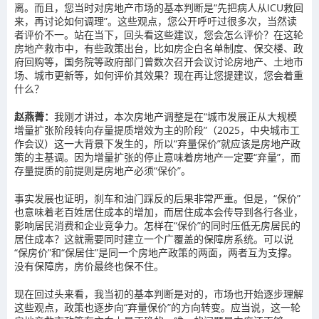
离。而且，您当时对房地产市场的基本判断是“先把病人从ICU救回
来，再讨论如何调理”。这些观点，您公开呼吁过很多次，当然读
者评价不一。站在当下，回头看这些建议，您会怎么评价？在这轮
房地产救市中，有些政策出台，比如房企白名单制度、保交楼、政
府回购等，国务院等政府部门曾数次召开会议讨论房地产、土地市
场、城市更新等，如何评价其效果？现在再让您提建议，您会着重
什么？
赵燕菁：
我刚才讲过，本次房地产调整是在“城市发展正从大规模
增量扩张阶段转向存量提质增效为主的阶段”（2025，中央城市工
作会议）这一大背景下发生的，所以“弃量保价”就应该是房地产政
策的主基调。因为增量扩张的停止意味着房地产一定要“弃量”，而
存量提质的前提则是房地产必须“保价”。
事实发展也证明，刹车和油门踩反的后果非常严重。但是，“保价”
也意味着老百姓居住成本的增加，而居住成本会传导到各行各业，
影响居民消费和企业竞争力。怎样在“保价”的同时压低无房居民的
居住成本？这就需要同时建立一个广覆盖的保障房系统。可以说
“保房价”和“保居住”是同一个房地产政策的两面，两者互为支撑。
没有保障房，房价最终也保不住。
现在回过头来看，我当初的基本判断是对的，市场也开始逐步理解
这些观点，政策也逐步向“弃量保价”的方向转变。应当说，这一轮