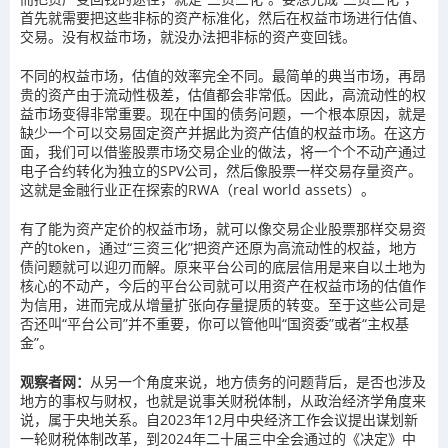
首先就需要把这些非标的资产标准化，然后在权益市场进行估值、
交易。没有权益市场，就没办法把非标的资产变回钱。
不同的权益市场，估值的效率完全不同。最简单的典当市场，再昂
贵的资产由于流动性极差，估值都会非常低。因此，高流动性的权
益市场变得非常重要。现在中国的债务问题，一个根本原因，就是
缺少一个可以交易固定资产并据此为资产估值的权益市场。在这方
面，我们可以借鉴股票市场交易企业的做法，将一个个不动产通过
电子合约转化为独立的SPV公司，然后像股票一样交易存量资产。
这就是金融行业正在探索的RWA（real world assets）。
有了能为资产定价的权益市场，就可以像交易企业股票那样交易资
产的token，通过“三资三化”把资产还原为高流动性的权益，地方
债问题就可以迎刃而解。原来平台公司的底层信用是来自以土地为
核心的不动产，今后的平台公司就可以用资产在权益市场的估值作
为信用，进而完成从增量扩张向存量提质的转变。至于这些公司是
否还叫“平台公司”并不重要，你可以管他叫“国资委”或者“主权基
金”。
观察者网：
从另一个角度来说，地方债务的问题背后，是否也涉及
地方的事权与财权，也就是说事关财税体制，从政治经济学角度来
说，属于央地关系。自2023年12月中央经济工作会议提出谋划新
一轮财税体制改革，到2024年二十届三中全会通过的《决定》中