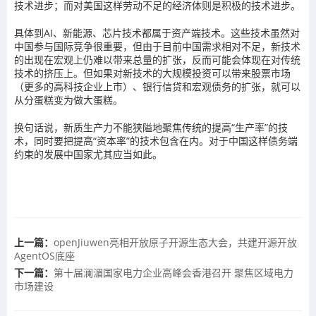
技术进步；而对美国这样劳动不足的经济体则是积极的技术进步。
具体到AI、新能源、芯片技术都属于资产端技术。这些技术虽然对
中国参与国际竞争很重要，但由于目前中国需求相对不足，新技术
的出现在宏观上仍难以带来总量的扩张，反而可能会体现在对传统
技术的挤压上。但如果对新技术的大规模投资可以带来股票市场
（更多的高科技企业上市）、银行信贷和宏观债务的扩张，就可以
从分蛋糕变为做大蛋糕。
换句话说，新质生产力不能狭隘地聚焦传统的提高“生产率”的技
术，同时要把提高“资本率”的技术包含在内。对于中国这样债务端
约束的发展中国家尤其应当如此。
上一篇：
openJiuwen亮相开放原子开源生态大会，共建开源开放
AgentOS底座
下一篇：
第十届澜湄国家电力企业高峰会香港召开 聚焦区域电力
市场建设