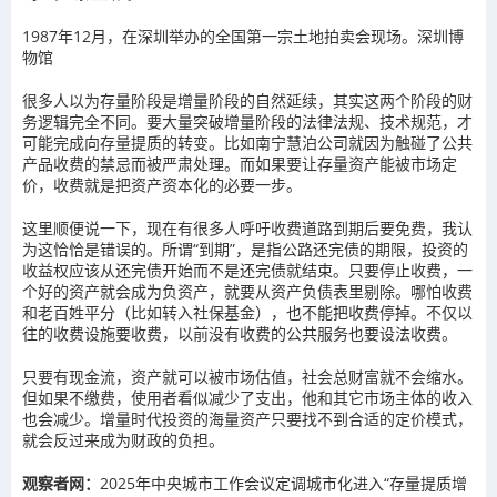
1987年12月，在深圳举办的全国第一宗土地拍卖会现场。
深圳博
物馆
很多人以为存量阶段是增量阶段的自然延续，其实这两个阶段的财
务逻辑完全不同。要大量突破增量阶段的法律法规、技术规范，才
可能完成向存量提质的转变。比如南宁慧泊公司就因为触碰了公共
产品收费的禁忌而被严肃处理。而如果要让存量资产能被市场定
价，收费就是把资产资本化的必要一步。
这里顺便说一下，现在有很多人呼吁收费道路到期后要免费，我认
为这恰恰是错误的。所谓“到期”，是指公路还完债的期限，投资的
收益权应该从还完债开始而不是还完债就结束。只要停止收费，一
个好的资产就会成为负资产，就要从资产负债表里剔除。哪怕收费
和老百姓平分（比如转入社保基金），也不能把收费停掉。不仅以
往的收费设施要收费，以前没有收费的公共服务也要设法收费。
只要有现金流，资产就可以被市场估值，社会总财富就不会缩水。
但如果不缴费，使用者看似减少了支出，他和其它市场主体的收入
也会减少。增量时代投资的海量资产只要找不到合适的定价模式，
就会反过来成为财政的负担。
观察者网：
2025年中央城市工作会议定调城市化进入“存量提质增