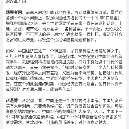
的改革方向。
观察者网：
前面从房地产聊到地方债，再到财税体制改革，最后也
落到一个根本问题上，就是中国经济增长的下一个“引擎”在哪里？
解释中国崛起之谜，是全世界重要学者专家一直在追逐的话题。土
地、基建、城市化、地方竞争……各种答案，不一而足。无论大家
是否接受，不可否认的是，房地产确实就像一根杠杆，撬动了社会
财富的巨大增量，尽管这个过程伴随着问题和教训。
如今，中国经济正处于一个转型期，尤其是科技大爆发加持之下，
AI的突然加速令人喜忧参半。现在媒体、官方在提到中国经济的新
叙事时，无疑强调科技领域的突出贡献，而对于身处这个时代的普
通大众而言，首先当然是振奋，但同时又有隐忧——个人与科技爆
发、经济升级叙事之间有差距，又因为看不清形势、怕错过时代风
口或红利而倍感焦虑。世界经济同样在转型，中国也与之深刻嵌
套，在这个如此混沌的时期，中国经济会转向哪里，您有什么判断
或预测？对普通人而言，能做些什么？
赵燕菁：
从宏观上看，中国还是一个债务端约束国家。中国的资产
端有大量剩余，只要债务端扩张，资产负债表就会自动扩张。可以
说债务端增加多少，中国经济的规模就扩大多少。因此，中国下一
个“引擎”依然会来自债务端。中国下一个引擎要看谁能创造更多的
贷款需求，贷款越多，创造的货币越多，对经济推动越大。