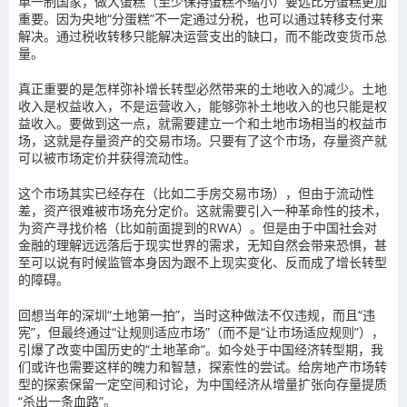
单一制国家，做大蛋糕（至少保持蛋糕不缩小）要远比分蛋糕更加
重要。因为央地“分蛋糕”不一定通过分税，也可以通过转移支付来
解决。通过税收转移只能解决运营支出的缺口，而不能改变货币总
量。
真正重要的是怎样弥补增长转型必然带来的土地收入的减少。土地
收入是权益收入，不是运营收入，能够弥补土地收入的也只能是权
益收入。要做到这一点，就需要建立一个和土地市场相当的权益市
场，这就是存量资产的交易市场。只要有了这个市场，存量资产就
可以被市场定价并获得流动性。
这个市场其实已经存在（比如二手房交易市场），但由于流动性
差，资产很难被市场充分定价。这就需要引入一种革命性的技术，
为资产寻找价格（比如前面提到的RWA）。但是由于中国社会对
金融的理解远远落后于现实世界的需求，无知自然会带来恐惧，甚
至可以说有时候监管本身因为跟不上现实变化、反而成了增长转型
的障碍。
回想当年的深圳“土地第一拍”，当时这种做法不仅违规，而且“违
宪”，但最终通过“让规则适应市场”（而不是“让市场适应规则”），
引爆了改变中国历史的“土地革命”。如今处于中国经济转型期，我
们或许也需要这样的魄力和智慧，探索性的尝试。给房地产市场转
型的探索保留一定空间和讨论，为中国经济从增量扩张向存量提质
“杀出一条血路”。