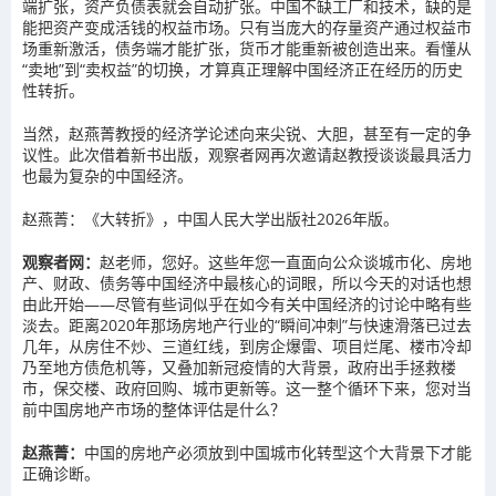
端扩张，资产负债表就会自动扩张。中国不缺工厂和技术，缺的是
能把资产变成活钱的权益市场。只有当庞大的存量资产通过权益市
场重新激活，债务端才能扩张，货币才能重新被创造出来。看懂从
“卖地”到“卖权益”的切换，才算真正理解中国经济正在经历的历史
性转折。
当然，赵燕菁教授的经济学论述向来尖锐、大胆，甚至有一定的争
议性。此次借着新书出版，观察者网再次邀请赵教授谈谈最具活力
也最为复杂的中国经济。
赵燕菁：《大转折》，中国人民大学出版社2026年版。
观察者网：
赵老师，您好。这些年您一直面向公众谈城市化、房地
产、财政、债务等中国经济中最核心的词眼，所以今天的对话也想
由此开始——尽管有些词似乎在如今有关中国经济的讨论中略有些
淡去。距离2020年那场房地产行业的“瞬间冲刺”与快速滑落已过去
几年，从房住不炒、三道红线，到房企爆雷、项目烂尾、楼市冷却
乃至地方债危机等，又叠加新冠疫情的大背景，政府出手拯救楼
市，保交楼、政府回购、城市更新等。这一整个循环下来，您对当
前中国房地产市场的整体评估是什么？
赵燕菁：
中国的房地产必须放到中国城市化转型这个大背景下才能
正确诊断。