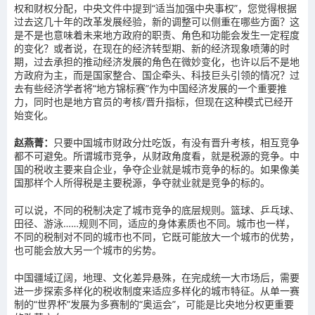
权和财权分配，中央文件中提到“适当加强中央事权”，您觉得根据
过去这几十年的改革发展经验，新的调整可以侧重在哪些方面？这
是不是也意味着未来地方政府的职责、角色和功能会发生一定程度
的变化？或者说，在现在的经济转型期、新的经济现象喷薄的时
期，过去承担的推动经济发展的角色在微妙变化，也许以后不是地
方政府为主，而是国家整合、国企牵头、科技巨头引领的情况？过
去有些经济学者将“地方锦标赛”作为中国经济发展的一个重要推
力，同时也是地方官员的考核/晋升指标，但现在这种模式已经开
始变化。
赵燕菁：
只要中国城市财政分灶吃饭，有没有晋升考核，相互竞争
都不可避免。所谓城市竞争，从财政角度看，就是税源的竞争。中
国的税收主要来自企业，争夺企业就是城市竞争的标的。如果像美
国那样个人所得税是主要税源，争夺就业就是竞争的标的。
可以说，不同的税制决定了城市竞争的底层规则。篮球、乒乓球、
田径、游泳……规则不同，适应的身体素质也不同。城市也一样，
不同的税制对不同的城市也不同，它既可能放大一个城市的优势，
也可能会放大另一个城市的劣势。
中国疆域辽阔，地理、文化差异悬殊，在完成统一大市场后，需要
进一步探索多样化的税收制度来适应多样化的城市特征。从单一赛
制的“世界杯”发展为多赛制的“奥运会”，可能是比央地分权更重要