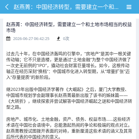
赵燕菁：中国经济转型，需要建立一个和土地市场相当的权益市场
赵燕菁：中国经济转型，需要建立一个和土地市场相当的权益
市场
2026-06-27 06:42:25
0
次
过去几十年，在中国经济轰鸣的引擎中，“房地产”是其中一根关键
传动轴；它不只是造楼，更是通过“土地金融”为整个中国经济做了
一次史无前例的“IPO”，撬动社会财富巨量增长。如今，这根传动
轴正在经历深刻“换档”：中国城市化进入转型期，从“增量扩张”迈
入“存量提质”的新阶段。
继2023年出版中国经济学著作《大崛起》之后，厦门大学教授、
中国城市规划学会副理事长赵燕菁最新出版了该书的姊妹篇——
《大转折》，继续探索并尝试解答中国经济崛起之谜和中国经济转
型之路。
房地产、城市化、土地金融，资产、债务、权益市场……这些经济
术语在中国社会语境中，总能激起热闹的争论和极端的观点对立。
赵燕菁教授试图拨开表面的对峙，重新厘清这些术语的涵义及其背
后所代表的中国经济的意义。