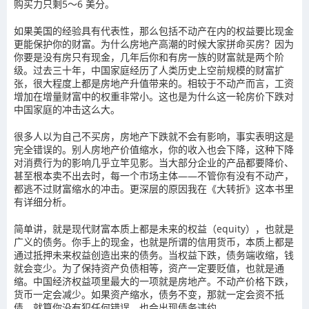
购买力只剩5～6 美分。
如果美国的经验具有代表性，那么包括不动产在内的权益要比现金
更能保护你的财富。为什么房地产高潮的时候大家拼命买房？因为
你要是没有房只有现金，几年后你和有房一族的财富就是两个阶
级。过去三十年，中国家庭经历了人类历史上空前规模的财富扩
张，很大程度上都是房地产升值带来的。相较于不动产而言，工资
增加在增量财富中的权重非常小。这也是为什么这一轮房价下跌对
中国家庭的冲击这么大。
很多人以为自己不买房，房地产下跌就不会有影响，事实表明这是
完全错误的。别人房地产价值缩水，你的收入也会下降，这种下降
对消费行为的影响几乎立竿见影。当大部分企业的产品都要降价、
甚至根本卖不出去时，每一个市场主体——不管你有没有不动产，
都逃不过财富缩水的冲击。更深层的原因我在《大转折》这本书里
有详细分析。
简单讲，就是现代财富本质上都是未来的权益（equity），也就是
广义的债务。你手上的现金，也就是所谓的信用货币，本质上都是
通过抵押未来权益创造出来的债务。当权益下跌，债务端收缩，钱
就会变少。为了保持资产负债相等，资产一定要贬值，也就是通
缩。中国经济权益项里最大的一项就是房地产。不动产价格下跌，
货币一定会减少。如果资产缩水，债务不变，那就一定会资不抵
债，就算你没有犯任何错误，也会出现债务违约。