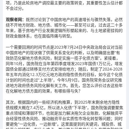
项，乃是此轮房地产调控最主要的政策转变，其重要性怎么估计都
不会过分。
观察者网：
既然讨论到了中国房地产的高速增长与骤然失落，必然
绕不开地方财政、地方债、城市化——甚至可以说，过去这二十多
年来，基于房地产行业发展逻辑所形塑起来的、与土地紧密挂钩的
财政金融体系，也在面临阵痛与转型。
一个需要回溯的时间节点是2023年7月24日中央政治局会议对当前
中国房地产的现状做了供需关系变化的判断，以及明确提出要“有
效防范化解地方债务风险，制定实施一揽子化债方案”。紧接着，
同年10月，国务院在当年第四季度增发2023年国债1万亿元，增发
国债全部通过转移支付方式安排给地方；随后，制定了2024-2028
年五年内消化12.3万亿元地方政府隐性债务的目标，如今这个化债
计划的时间也走过“上半场”，今年5月9日，国务院常务会议研究推
进地方政府债务风险化解有关工作。首先，您怎么评价过去这些年
在化解地方债方面的效果，有哪些得与失？
其次，根据国内的一些经济机构推算，到2025年末剩余地方隐性
债规模大概在7.4万亿，所以进入化债“下半场”，国务院强调要聚焦
重点领域和薄弱环节，也就是加力解决拖欠企业账款、化解融资平
台经营性债务风险、推动融资平台实质性市场化转型等问题；同时
要避免“一边化债，一边新增”。这里面提到的关键词，城投债、城