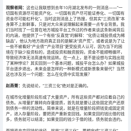
观察者网：
这也让我联想到去年10月湖北发布的一则消息——“一
切国有资源尽可能资产化、一切国有资产尽可能证券化、一切国有
资金尽可能杠杆化”。当时这则消息上了热搜，但其实“三资改革”本
身算不上新鲜事，只是对大众来说理解起来需要一点专业背景。我
们当时找了一位曾在地方城投平台工作过的作者来谈这条新闻背后
的内涵，他提供了一个有些“反直觉”的解释：“化债让城投债成为稀
缺品”，他认为地方政府真正目的是解决“资产荒”，或者说是为了让
一些不被看好“产业债”“产业项目”更受投资人认可，因为当下的困
境在于缺少投资标的，造成投资和融资脱钩，资金不能顺畅循环，
导致经济体无法高速有效运转。在一点上，是不是设想与实践出现
了某种悖论？其实回到一个基本问题，城投平台怎么办？如果城投
平台逐步退出，未来会是怎样的一种新模式或新景象来替代？当然
这也涉及另一个问题：怎么在化债中实现发展？
赵燕菁：
先说结论，“三资三化”绝对是正确的。
在城市化增量阶段形成了大量资产，所有这些资产都对应着自己的
债务。从增量扩展转向存量提质，首先就是要让这些固定资产还原
到债务一样的流动性。简单来说，就是在增量阶段把钱变成固定资
产，进入存量阶段，要把资产重新变回钱。如果变回的钱比借的钱
多，债务就可以结清；如果变回的钱少于借的钱，债务就会违约。
而把资产变回钱的途径，就是“三资三化”。要想完成“三资三化”，