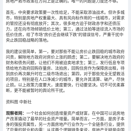
房地产救市政策在方向上是正确的。唯一的问题是力度还不够。
首先，中央要求政策要一次性给足，不能采取添油战术。但许多城
市，特别是房地产权重最大、具有风向标作用的一线城市，对需求
的管控还没有彻底放开；其次，很多地方迫于财政赤字和还债压
力，还在向市场倾销低价土地；第三，通过法拍等途径流入市场的
低价住房，给了市场“房价还会继续下跌”的错误信号，严重干扰中
央止跌回稳战略的落地。
我的建议很简单，第一，要对那些不能让房价止跌回稳的城市政府
问责，解除地方政府对房价上涨的顾虑；第二，要解决地方政府的
财务和债务问题，让他们不用被迫卖地求生；第三，发行低息专项
债给地方政府回购存量房、法拍房，回购住房作为保障房出租，待
到房价再次飙升时在二级市场退出；第四，对于那些完全无望救活
的项目，特别是在人口净减少的城市，要允许其清算、破产，尽快
止损。以上政策力度要大，速度要快，行动要坚决。切不可优柔寡
断，更不能被暂时的舆论所干扰。
资料图
中新社
观察者网：
一个社会如何创造增量资产或财富，在中国可以说房地
产改革撬动了最早的社会资产增量。简单而言，一方面，是房子本
身的强投资属性，另一方面房地产行业作为一个全链条行业，提供
了巨量的就业和内需；从这两个逻辑链条来说，房地产无疑是中国