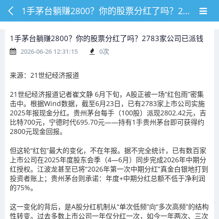
1手茅台躺赚2800？你的股票分红了吗？2783家公司已派钱
1手茅台躺赚2800？你的股票分红了吗？2783家公司已派钱
2026-06-26 12:31:15
0
次
来源：21世纪经济报道
21世纪经济报道记者崔文静 6月下旬，A股正被一场“红包雨”密集
击中。根据Wind数据，截至6月23日，已有2783家上市公司实施
2025年报现金分红。贵州茅台每手（100股）派现2802.42元，吉
比特700元，宁德时代695.70元——持有1手贵州茅台即可获得约
2800元现金回报。
但这轮“红包”最大的变化，不在年报。据不完全统计，已有数百家
上市公司在2025年度股东会季（4—6月）同步完成2026年中期分
红授权。江波龙甚至已将“2026年第一次中期分红”真金白银地打到
投资者账上；贵州茅台则承诺：年度+中期分红总额不低于净利润
的75%。
这一变化的背后，是A股分红机制从“单次低频”向“多次高频”的结构
性转变。过去多数上市公司一年仅分红一次，如今一年两次、三次