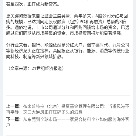
甚至四次，正在成为新常态。
更关键的数据来自证监会主席吴清：两年多来，A股公司分红与回
购的规模，已达到同期股权融资（包括IPO和再融资）总额的3倍
多。通俗地说，上市公司通过分红和回购回馈给市场的资金，已远
超过它们同期从市场筹集的资金，市场投资回报功能显著增强。
分行业来看，银行、能源依然是分红大户，但宁德时代、九号公司
等新经济龙头正在接棒。高回报正从银行、能源、消费等传统行业
向科技、制造等新兴领域扩散。
（文章来源：21世纪经济报道）
上一篇：
布米普特拉（北京）投资基金管理有限公司：当避风港不
再平静，这三大逆风正在压碎多头的幻想
下一篇：
从东莞到全球市场——一家复合材料企业如何服务海外客
户