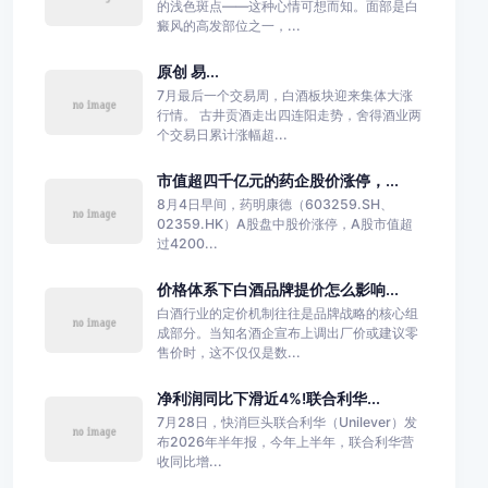
的浅色斑点——这种心情可想而知。面部是白
癜风的高发部位之一，...
原创 易...
7月最后一个交易周，白酒板块迎来集体大涨
行情。 古井贡酒走出四连阳走势，舍得酒业两
个交易日累计涨幅超...
市值超四千亿元的药企股价涨停，...
8月4日早间，药明康德（603259.SH、
02359.HK）A股盘中股价涨停，A股市值超
过4200...
价格体系下白酒品牌提价怎么影响...
白酒行业的定价机制往往是品牌战略的核心组
成部分。当知名酒企宣布上调出厂价或建议零
售价时，这不仅仅是数...
净利润同比下滑近4%!联合利华...
7月28日，快消巨头联合利华（Unilever）发
布2026年半年报，今年上半年，联合利华营
收同比增...