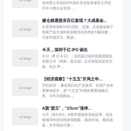
资有限公司2025年面向专业投资者非公开发
行中小微企业支持...
建仓就遇股东百亿套现？大成基金...
红星资本局8月4日消息，近期，大成基金旗下
明星产品大成科技创新混合A净值大幅回撤，
引发市场关注。数据...
今天，深圳千亿 IPO 诞生
今日（8 月 4 日），深圳嘉立创科技集团股份
有限公司（简称：嘉立创）正式登陆深交所主
板。此次 IP...
【经济观察】“十五五”开局之年...
开栏的话： 建设现代化产业体系、实现产业体
系整体跃升，是“十五五”时期的重要战略任
务。今年全国两会...
A股“股王”，“20cm”涨停...
今天（8月4日）A股市场迎来强劲反弹，创业
板指和科创综指表现抢眼，领涨市场。 截至收
盘，全市场合计逾...