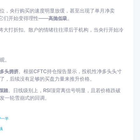
位，央行购买的速度明显放缓，甚至出现了单月净卖
，它们开始变得理性——
。
高抛低吸
性将大打折扣。散户的情绪往往滞后于机构，当央行开始冷
观。
。根据CFTC持仓报告显示，投机性净多头头寸
多头拥挤
了，后续没有足够的买盘力量来推升价格。
。日线级别上，RSI顶背离信号明显，且若价格跌破
踩踏
发一轮雪崩式的回调。
P一半
钱