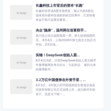
长鑫科技上市背后的资本“长跑”
长鑫科技登顶A股市值榜首，被认为是A股估
值体系向硬科技倾斜的标志性事件，它意味着
资金不再只追逐存量资...
央企“隐身”，温州两任首富联手...
第六批土拍大战刚落幕一周，第七批便接踵而
至。 8月4日，上海2026年第七批次土拍正式
开拍，共5宗地...
实锤！DeepSeek创始人梁...
8月4日消息，日前DeepSeek创始人梁文峰早
年微博被网友考古扒出，引起热议。 被扒出来
的微博账号...
3.2万亿中国债券在外资手里，...
8月3日，5年期人民币国债期货在香港交易及
结算所有限公司正式挂牌上市，成为离岸市场
首只、也是当下唯一...