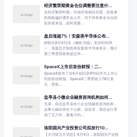
经济繁荣期黄金仓位调整要注意什...
在经济繁荣时期，市场环境相对乐观，投资者
的风险偏好通常会上升。对于持有黄金仓位的
投资者来说，此时需要...
盘后涨超7%！安森美半导体公布...
财联社8月4日讯（编辑 刘蕊）美东时间周
一，美股芯片制造商安森美半导体表示，预计
第三季度营收将超过华...
SpaceX上市后首份财报：二...
SpaceX发布了在6月创纪录IPO后作为上市公
司的首份财报。SpaceX二季度收入78亿美
元，营收...
盐亭县小微企业融资咨询机构如何...
兄弟，你在盐亭县给小企业找融资咨询机构，
这事儿确实得长个心眼。说实话，我在这行里
泡了五六年，看着川内...
洛阳国兴产业投资公司拟发行10...
【大河财立方消息】8月4日，洛阳国兴产业投