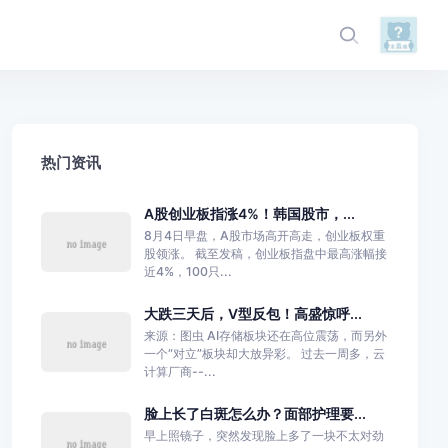
热门资讯
A股创业板指涨4%！韩国股市，...
8月4日早盘，A股市场高开高走，创业板权重
股领涨。 截至发稿，创业板指盘中最高涨幅接
近4%，100只...
大跌三天后，V型反包！高盛惊呼...
来源：图虫 AI存储板块还在高位震荡，而另外
一个“对立”板块却大放异彩。 过去一周多，云
计算厂商--...
脸上长了白斑怎么办？面部护理要...
早上照镜子，突然发现脸上多了一块不太对劲