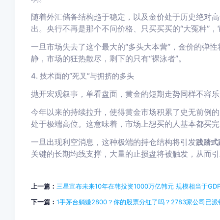
随着外汇储备结构趋于稳定，以及金价处于历史绝对高
出。央行不再是那个不问价格、只买买买的“大冤种”
一旦市场失去了这个最大的“多头大本营”，金价的弹
静，市场的狂热散尽，剩下的只有“裸泳者”。
4. 技术面的“死叉”与拥挤的多头
抛开宏观叙事，单看盘面，黄金的短期走势同样不容乐
今年以来的持续拉升，使得黄金市场积累了史无前例的
处于极端高位。这意味着，市场上想买的人基本都买完
一旦出现利空消息，这种极端的持仓结构将引发
践踏式
关键的长期均线支撑，大量的止损盘将被触发，从而引
上一篇：
三星宣布未来10年在韩投资1000万亿韩元 规模相当于GD
下一篇：
1手茅台躺赚2800？你的股票分红了吗？2783家公司已派