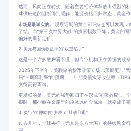
然而，风向正在转变。随着主要经济体释放出强烈的和
球供应链的阻断得到缓解，能源价格回归常态，黄金作
观察近期的黄金ETF持仓可以发现
市场是最诚实的。
了结。当“第三次世界大战”的搜索指数下降，黄金的
偏好的重新定价。
2. 美元与国债收益率的“双重陷阱”
这是一个许多散户看不懂，但专业机构正在警惕的致命
2025年下半年，美联储的货币政策立场比预期更加“
易“长期高利率”的预期。十年期美债实际收益率（TI
变得高得离谱。
更糟糕的是，美元的强势回归正在形成“虹吸效应”。当
报时，那些躺在金库里的冷冰冰的金属块，就变成了毫无
3. 央行的“神助攻”变成了“且战且退”
过去几年，全球央行（尤其是东方大国）的持续购金行
弱。