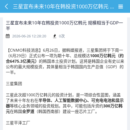
三星宣布未来10年在韩投资1000万亿韩元 规模相当于GDP一半
三星宣布未来10年在韩投资1000万亿韩元 规模相当于GDP一
半
2026-06-26 12:28:20
0
次
【CNMO科技消息】6月26日，据韩媒报道，三星集团将于下周一
（6月29日）正式公布一项为期十年、总规模达
1000万亿韩元（约
合6475.3亿美元）
的韩国本土投资计划。这将是韩国企业有史以来
公布的最大规模投资，其体量相当于韩国国内生产总值（GDP）的
一半。
三星集团
三星此次超1000万亿韩元的投资计划，是一项综合性蓝图，涵盖
了未来十年左右在
半导体、人工智能数据中心、可充电电池和显示
器
等核心业务领域的投资规划。其中，可能包括斥资约
300万亿韩
元
在韩国
全罗道
（韩国西南部）建设一座芯片工厂。
三星平泽工厂