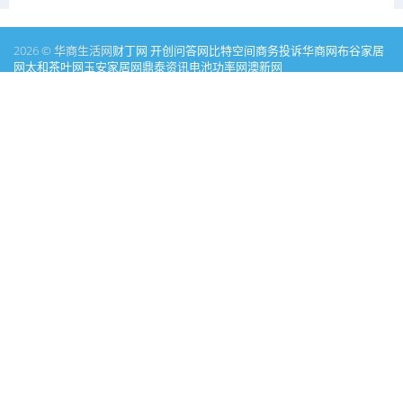
2026 © 华商生活网
财丁网
开创问答网
比特空间
商务投诉
华商网
布谷家居
网
太和茶叶网
玉安家居网
鼎泰资讯
电池功率网
澳新网