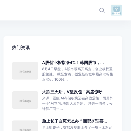
热门资讯
A股创业板指涨4%！韩国股市，...
8月4日早盘，A股市场高开高走，创业板权重
股领涨。 截至发稿，创业板指盘中最高涨幅接
近4%，100只...
大跌三天后，V型反包！高盛惊呼...
来源：图虫 AI存储板块还在高位震荡，而另外
一个“对立”板块却大放异彩。 过去一周多，云
计算厂商--...
脸上长了白斑怎么办？面部护理要...
早上照镜子，突然发现脸上多了一块不太对劲