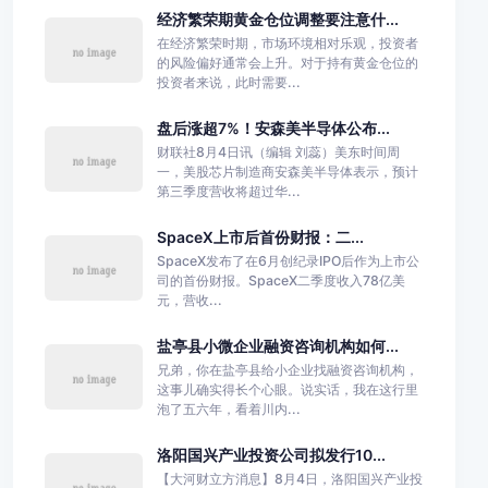
经济繁荣期黄金仓位调整要注意什...
在经济繁荣时期，市场环境相对乐观，投资者
的风险偏好通常会上升。对于持有黄金仓位的
投资者来说，此时需要...
盘后涨超7%！安森美半导体公布...
财联社8月4日讯（编辑 刘蕊）美东时间周
一，美股芯片制造商安森美半导体表示，预计
第三季度营收将超过华...
SpaceX上市后首份财报：二...
SpaceX发布了在6月创纪录IPO后作为上市公
司的首份财报。SpaceX二季度收入78亿美
元，营收...
盐亭县小微企业融资咨询机构如何...
兄弟，你在盐亭县给小企业找融资咨询机构，
这事儿确实得长个心眼。说实话，我在这行里
泡了五六年，看着川内...
洛阳国兴产业投资公司拟发行10...
【大河财立方消息】8月4日，洛阳国兴产业投