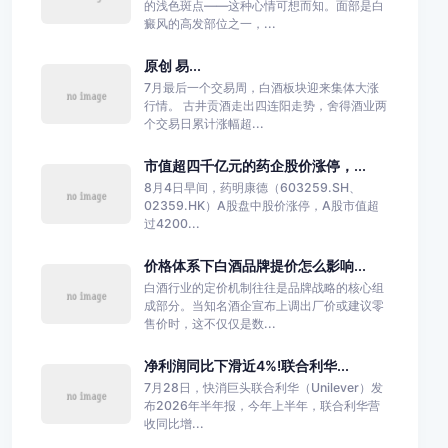
的浅色斑点——这种心情可想而知。面部是白
癜风的高发部位之一，...
原创 易...
7月最后一个交易周，白酒板块迎来集体大涨
行情。 古井贡酒走出四连阳走势，舍得酒业两
个交易日累计涨幅超...
市值超四千亿元的药企股价涨停，...
8月4日早间，药明康德（603259.SH、
02359.HK）A股盘中股价涨停，A股市值超
过4200...
价格体系下白酒品牌提价怎么影响...
白酒行业的定价机制往往是品牌战略的核心组
成部分。当知名酒企宣布上调出厂价或建议零
售价时，这不仅仅是数...
净利润同比下滑近4%!联合利华...
7月28日，快消巨头联合利华（Unilever）发
布2026年半年报，今年上半年，联合利华营
收同比增...