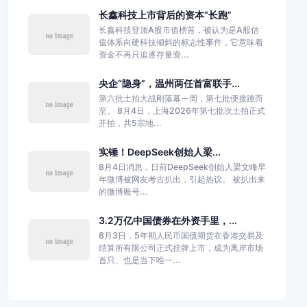
长鑫科技上市背后的资本“长跑”
长鑫科技登顶A股市值榜首，被认为是A股估
值体系向硬科技倾斜的标志性事件，它意味着
资金不再只追逐存量资...
央企“隐身”，温州两任首富联手...
第六批土拍大战刚落幕一周，第七批便接踵而
至。 8月4日，上海2026年第七批次土拍正式
开拍，共5宗地...
实锤！DeepSeek创始人梁...
8月4日消息，日前DeepSeek创始人梁文峰早
年微博被网友考古扒出，引起热议。 被扒出来
的微博账号...
3.2万亿中国债券在外资手里，...
8月3日，5年期人民币国债期货在香港交易及
结算所有限公司正式挂牌上市，成为离岸市场
首只、也是当下唯一...