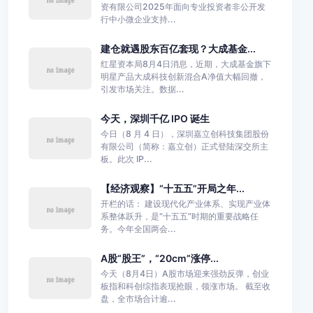
资有限公司2025年面向专业投资者非公开发
行中小微企业支持...
建仓就遇股东百亿套现？大成基金...
红星资本局8月4日消息，近期，大成基金旗下
明星产品大成科技创新混合A净值大幅回撤，
引发市场关注。数据...
今天，深圳千亿 IPO 诞生
今日（8 月 4 日），深圳嘉立创科技集团股份
有限公司（简称：嘉立创）正式登陆深交所主
板。此次 IP...
【经济观察】“十五五”开局之年...
开栏的话： 建设现代化产业体系、实现产业体
系整体跃升，是“十五五”时期的重要战略任
务。今年全国两会...
A股“股王”，“20cm”涨停...
今天（8月4日）A股市场迎来强劲反弹，创业
板指和科创综指表现抢眼，领涨市场。 截至收
盘，全市场合计逾...