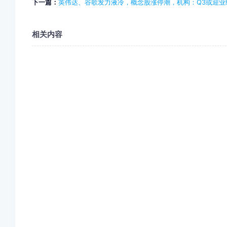
下一篇：
英伟达、谷歌发力液冷，概念股涨停潮，机构：Q3或迎业
相关内容