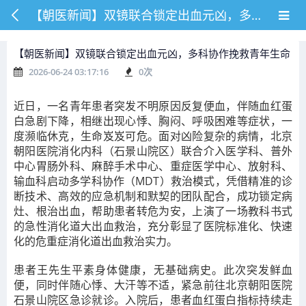
【朝医新闻】双镜联合锁定出血元凶，多科协作挽救青年生命
【朝医新闻】双镜联合锁定出血元凶，多科协作挽救青年生命
2026-06-24 03:17:16
0
次
近日，一名青年患者突发不明原因反复便血，伴随血红蛋
白急剧下降，相继出现心悸、胸闷、呼吸困难等症状，一
度濒临休克，生命岌岌可危。面对凶险复杂的病情，北京
朝阳医院
消化内科（石景山院区）
联合介入医学科、普外
中心胃肠外科、麻醉手术中心、重症医学中心、放射科、
输血科启动多学科协作（MDT）救治模式，凭借精准的诊
断技术、高效的应急机制和默契的团队配合，成功锁定病
灶、根治出血，帮助患者转危为安，上演了一场教科书式
的
急性消化道大出血
救治，充分彰显了医院标准化、快速
化的危重症消化道出血救治实力。
患者王先生平素身体健康，无基础病史。此次突发鲜血
便，同时伴随心悸、大汗等不适，紧急前往北京朝阳医院
石景山院区急诊
就诊。入院后，患者血红蛋白指标持续走