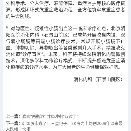
外科手术、介入治疗、麻醉保障、重症监护等核心医疗资
源，形成闭环式危重症救治流程，全方位筑牢危重症患者
的生命防线。
针对隐匿性、疑难性小肠出血这一临床诊疗难点，北京朝
阳医院
消化内科（石景山院区）
已成熟开展胶囊内镜、双
气囊小肠镜等高端小肠诊疗技术，常规开展小肠镜下止
血、肿物切除、异物取出等各类微创介入手术，精准攻克
消化道“诊疗盲区”。未来，科室将持续深耕消化内镜微创
技术，深化多学科协作诊疗模式，不断提升疑难危重症消
化道疾病的诊疗水平，为广大患者的生命健康保驾护航。
消化内科（石景山院区）
上一篇：
嘉陵“两瓶酒” 并肩冲刺“双过半”
下一篇：
韩国股市崩了！三星电子、SK海力士均创2008年以来最
大跌幅｜快讯