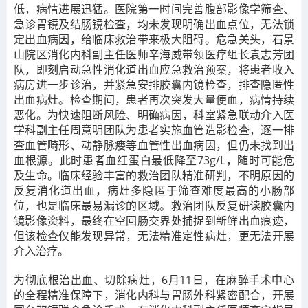
低，病情进展迅猛。医院第一时间完善腹部影像学筛查、
急诊胃镜及结肠镜检查，均未发现明确出血点位，无法锁
定出血病因，给临床救治带来极大阻碍。危急关头，石景
山院区消化内科副主任医师辛海威带领医疗组长袁志芳团
队，即刻启动急性消化道出血应急救治预案，将患者收入
病房进一步诊治，并紧急安排胶囊内镜检查，排查隐匿性
出血病灶。检查期间，患者再次突发大量便血，病情持续
恶化。为快速阻断风险、明确病因，科室紧急联动介入医
学科副主任周意明团队为患者实施血管造影检查，逐一排
查血管畸形、动静脉瘘等血管性出血病因，但仍未找到出
血根源。此时患者血红蛋白最低降至73g/L，随时可能危
及生命。临床经验丰富的救治团队精准研判，不明原因的
反复消化道出血，病灶多隐匿于筛查难度最高的小肠部
位，也是临床最易漏诊的区域。救治团队反复研读胶囊内
镜影像资料，最终在空回肠交界处捕捉到新鲜出血痕迹，
但该检查仅能发现异常，无法精准定性病灶，更无法开展
介入治疗。
为彻底根治出血、切除病灶，6月11日，在麻醉手术中心
的全程精准保障下，消化内科与胃肠外科紧密配合，开展