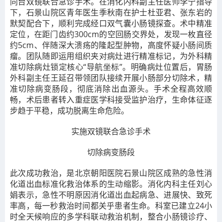
同台双镜联合急诊手术。在消化内科副主任医师李宁指导
下，
石景山院区青年医生季秋南
在护士杜亚君、张东岩的
默契配合下，顺利完成经口双气囊小肠镜探查。术中精准
定位，在距门齿约300cm的空回肠交界处，发现一枚直径
约5cm、伴随深大溃疡的隆起型肿物，高度怀疑小肠间质
瘤。团队随即运用组织夹对病灶进行精准标记，为外科精
准切除病灶锁定核心“导航坐标”。明确病灶位置后，胃肠
外科副主任王延召带领团队接续开展小肠部分切除术，精
准切除病变肠段，彻底消除出血源头。手术全程高效顺
畅，术后患者转入重症医学科接受监护治疗，生命体征逐
步趋于平稳，成功脱离生命危险。
实施双镜联合急诊手术
切除病变肠段
此次成功救治，是北京朝阳医院石景山院区成熟的急性消
化道出血标准化救治体系的生动缩影。消化内科主任刘心
娟表示，急性不明原因消化道出血起病急、进展快、致死
率高，每一秒救治时间都关乎患者生命。科室已建立24小
时全天候响应的多学科联动救治机制，整合小肠镜诊疗、