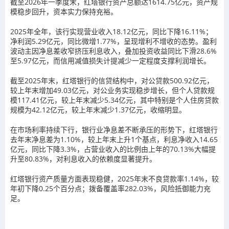
截至2026年一季度末，红塔银行资产总额达1614.75亿元，资产规
模稳步回升，资本实力保持充裕。
2025年全年，该行实现营业收入18.12亿元，同比下降16.11%；
净利润5.29亿元，同比微增1.77%，呈现增利不增收的态势。盈利
波动主因净息差收窄挤压利息收入，叠加投资收益同比下滑28.6%
至5.97亿元，而信用减值损失计提减少一定程度支撑利润增长。
截至2025年末，红塔银行的信贷结构中，对公贷款500.92亿元，
较上年末增加49.03亿元，对公业务实现稳步增长，但个人贷款规
模117.41亿元，较上年末减少5.34亿元，其中特别是个人住房贷款
规模为42.12亿元，较上年末减少1.37亿元，收缩明显。
在市场利率持续下行，银行业净息差不断承压的形势下，红塔银行
去年末净息差为1.10%，较上年末上升1个基点，利息净收入14.65
亿元，同比下降3.3%，占营业收入的比例由上年的70.13%大幅提
升至80.83%，对利息收入的依赖度显著提升。
红塔银行资产质量方面表现稳健，2025年末不良贷款率1.14%，较
年初下降0.25个百分点；拨备覆盖率282.03%，风险抵御能力充
足。