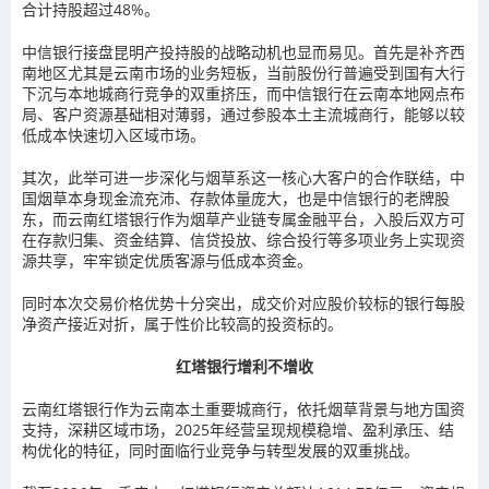
合计持股超过48%。
中信银行接盘昆明产投持股的战略动机也显而易见。首先是补齐西
南地区尤其是云南市场的业务短板，当前股份行普遍受到国有大行
下沉与本地城商行竞争的双重挤压，而中信银行在云南本地网点布
局、客户资源基础相对薄弱，通过参股本土主流城商行，能够以较
低成本快速切入区域市场。
其次，此举可进一步深化与烟草系这一核心大客户的合作联结，中
国烟草本身现金流充沛、存款体量庞大，也是中信银行的老牌股
东，而云南红塔银行作为烟草产业链专属金融平台，入股后双方可
在存款归集、资金结算、信贷投放、综合投行等多项业务上实现资
源共享，牢牢锁定优质客源与低成本资金。
同时本次交易价格优势十分突出，成交价对应股价较标的银行每股
净资产接近对折，属于性价比较高的投资标的。
红塔银行增利不增收
云南红塔银行作为云南本土重要城商行，依托烟草背景与地方国资
支持，深耕区域市场，2025年经营呈现规模稳增、盈利承压、结
构优化的特征，同时面临行业竞争与转型发展的双重挑战。