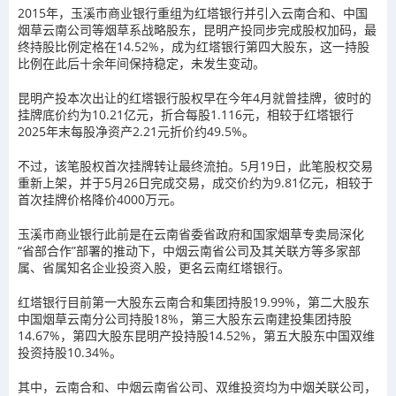
2015年，玉溪市商业银行重组为红塔银行并引入云南合和、中国
烟草云南公司等烟草系战略股东，昆明产投同步完成股权加码，最
终持股比例定格在14.52%，成为红塔银行第四大股东，这一持股
比例在此后十余年间保持稳定，未发生变动。
昆明产投本次出让的红塔银行股权早在今年4月就曾挂牌，彼时的
挂牌底价约为10.21亿元，折合每股1.116元，相较于红塔银行
2025年末每股净资产2.21元折价约49.5%。
不过，该笔股权首次挂牌转让最终流拍。5月19日，此笔股权交易
重新上架，并于5月26日完成交易，成交价约为9.81亿元，相较于
首次挂牌价格降价4000万元。
玉溪市商业银行此前是在云南省委省政府和国家烟草专卖局深化
“省部合作”部署的推动下，中烟云南省公司及其关联方等多家部
属、省属知名企业投资入股，更名云南红塔银行。
红塔银行目前第一大股东云南合和集团持股19.99%，第二大股东
中国烟草云南分公司持股18%，第三大股东云南建投集团持股
14.67%，第四大股东昆明产投持股14.52%，第五大股东中国双维
投资持股10.34%。
其中，云南合和、中烟云南省公司、双维投资均为中烟关联公司，